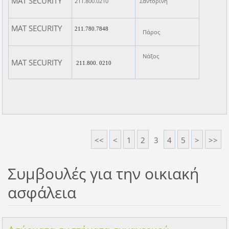
MAT SECURITY
211.800.0210
Σαντορίνη
MAT SECURITY
211.780.7848
Πάρος
Νάξος
MAT SECURITY
211.800. 0210
<<
<
1
2
3
4
5
>
>>
Συμβουλές για την οικιακή
ασφάλεια