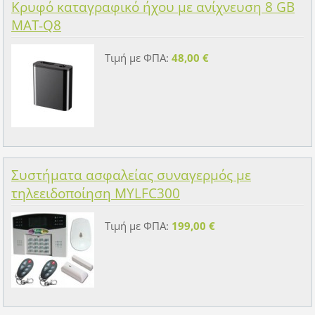
Κρυφό καταγραφικό ήχου με ανίχνευση 8 GB
MAT-Q8
Τιμή με ΦΠΑ:
48,00 €
Συστήματα ασφαλείας συναγερμός με
τηλεειδοποίηση ΜYLFC300
Τιμή με ΦΠΑ:
199,00 €