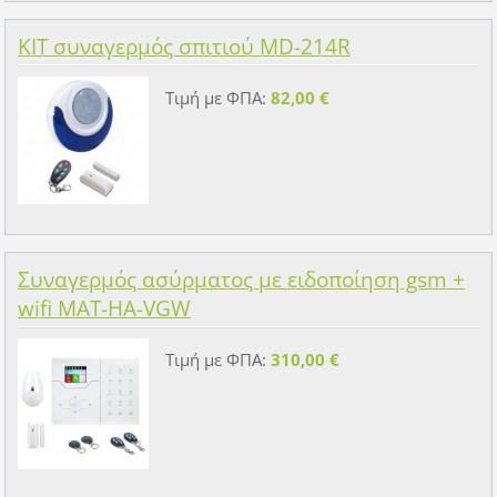
KIT συναγερμός σπιτιού MD-214R
Τιμή με ΦΠΑ:
82,00 €
Συναγερμός ασύρματος με ειδοποίηση gsm +
wifi MAT-HA-VGW
Τιμή με ΦΠΑ:
310,00 €