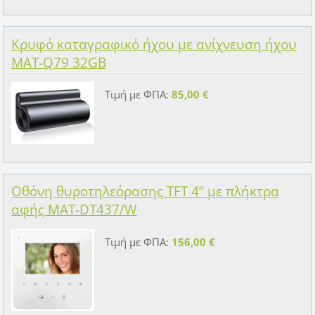
Κρυφό καταγραφικό ήχου με ανίχνευση ήχου
MAT-Q79 32GB
Τιμή με ΦΠΑ:
85,00 €
Οθόνη θυροτηλεόρασης TFT 4” με πλήκτρα
αφής MAT-DT437/W
Τιμή με ΦΠΑ:
156,00 €