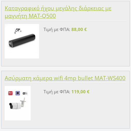
Καταγραφικό ήχου μεγάλης διάρκειας με
μαγνήτη MAT-Q500
Τιμή με ΦΠΑ:
88,00 €
Ασύρματη κάμερα wifi 4mp bullet MAT-WS400
Τιμή με ΦΠΑ:
119,00 €