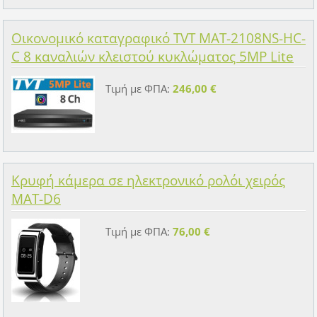
Οικονομικό καταγραφικό TVT MAT-2108NS-HC-
C 8 καναλιών κλειστού κυκλώματος 5MP Lite
Τιμή με ΦΠΑ:
246,00 €
Κρυφή κάμερα σε ηλεκτρονικό ρολόι χειρός
MAT-D6
Τιμή με ΦΠΑ:
76,00 €