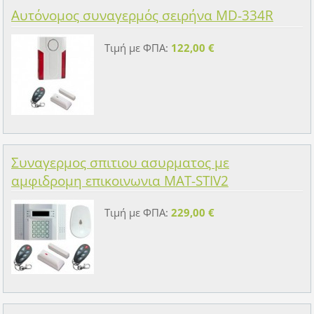
Αυτόνομος συναγερμός σειρήνα MD-334R
Τιμή με ΦΠΑ:
122,00 €
Συναγερμος σπιτιου ασυρματος με
αμφιδρομη επικοινωνια MAT-STIV2
Τιμή με ΦΠΑ:
229,00 €