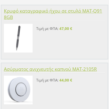
Κρυφό καταγραφικό ήχου σε στυλό MAT-Q91
8GB
Τιμή με ΦΠΑ:
47,00 €
Ασύρματος ανιχνευτής καπνού MAT-2105R
Τιμή με ΦΠΑ:
44,00 €