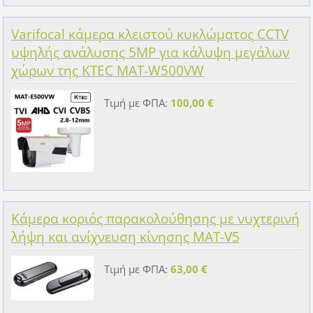
Varifocal κάμερα κλειστού κυκλώματος CCTV
υψηλής ανάλυσης 5MP για κάλυψη μεγάλων
χώρων της KTEC MAT-W500VW
Τιμή με ΦΠΑ:
100,00 €
Κάμερα κοριός παρακολούθησης με νυχτερινή
λήψη και ανίχνευση κίνησης MAT-V5
Τιμή με ΦΠΑ:
63,00 €