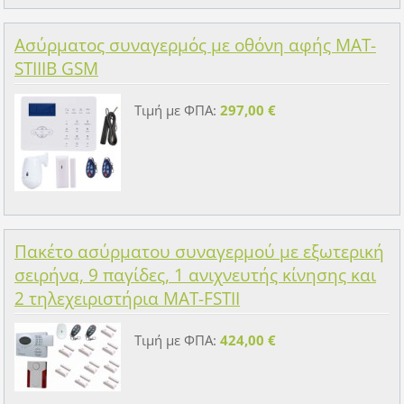
Ασύρματος συναγερμός με οθόνη αφής MAT-
STIIIB GSM
Τιμή με ΦΠΑ:
297,00 €
Πακέτο ασύρματου συναγερμού με εξωτερική
σειρήνα, 9 παγίδες, 1 ανιχνευτής κίνησης και
2 τηλεχειριστήρια MAT-FSTII
Τιμή με ΦΠΑ:
424,00 €