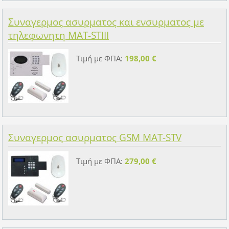
Συναγερμος ασυρματος και ενσυρματος με
τηλεφωνητη MAT-STIII
Τιμή με ΦΠΑ:
198,00 €
Συναγερμος ασυρματος GSM MAT-STV
Τιμή με ΦΠΑ:
279,00 €