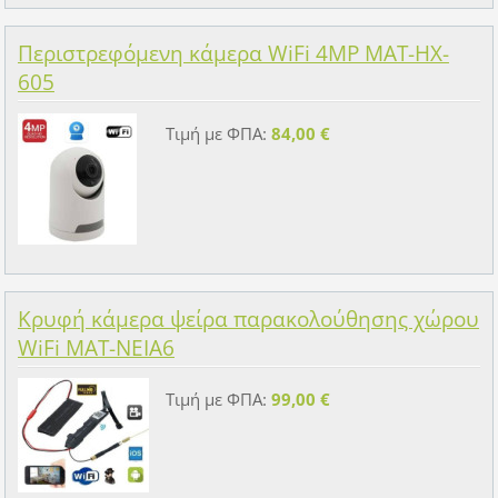
Περιστρεφόμενη κάμερα WiFi 4MP MAT-HX-
605
Τιμή με ΦΠΑ:
84,00 €
Κρυφή κάμερα ψείρα παρακολούθησης χώρου
WiFi MAT-NEIA6
Τιμή με ΦΠΑ:
99,00 €