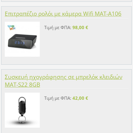
Επιτραπέζιο ρολόι με κάμερα Wifi MAT-A106
Τιμή με ΦΠΑ:
98,00 €
Συσκευή ηχογράφησης σε μπρελόκ κλειδιών
MAT-S22 8GB
Τιμή με ΦΠΑ:
42,00 €