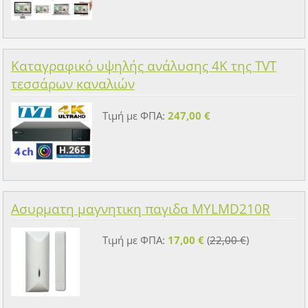
Καταγραφικό υψηλής ανάλυσης 4K της TVT
τεσσάρων καναλιών
Τιμή με ΦΠΑ:
247,00 €
Ασυρματη μαγνητικη παγιδα MYLMD210R
Τιμή με ΦΠΑ:
17,00 €
(
22,00 €
)