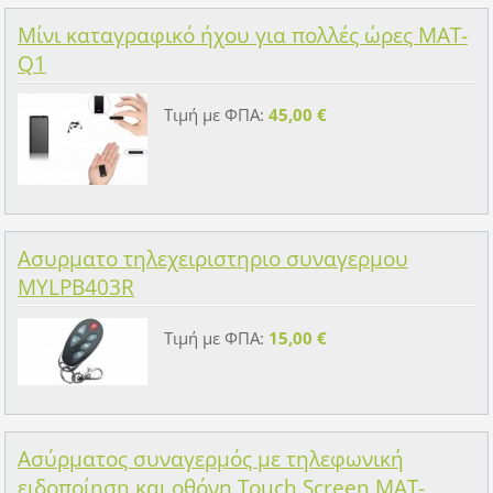
Μίνι καταγραφικό ήχου για πολλές ώρες MAT-
Q1
Τιμή με ΦΠΑ:
45,00 €
Ασυρματο τηλεχειριστηριο συναγερμου
MYLPB403R
Τιμή με ΦΠΑ:
15,00 €
Ασύρματος συναγερμός με τηλεφωνική
ειδοποίηση και οθόνη Touch Screen MAT-