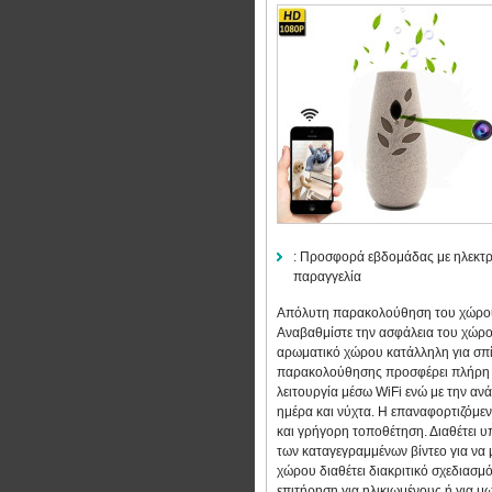
:
Προσφορά εβδομάδας με ηλεκτρ
παραγγελία
Απόλυτη παρακολούθηση του χώρου,
Αναβαθμίστε την ασφάλεια του χώρο
αρωματικό χώρου κατάλληλη για σπί
παρακολούθησης προσφέρει πλήρη 
λειτουργία μέσω WiFi ενώ με την αν
ημέρα και νύχτα. Η επαναφορτιζόμεν
και γρήγορη τοποθέτηση. Διαθέτει 
των καταγεγραμμένων βίντεο για να
χώρου διαθέτει διακριτικό σχεδιασμό
επιτήρηση για ηλικιωμένους ή για μ