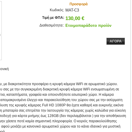
Προσφορά
Κωδικός:
MAT-C3
Τιμή με ΦΠΑ:
130,00 €
Διαθεσιμότητα::
Ετοιμοπαράδοτο προίόν
ΑΓΟΡΑ
ονική
 με διακριτικότητα προσφέρει η κρυφή κάμερα WiFi σε αρωματικό χώρου.
υ σας με την συγκεκριμένη διακριτική κρυφή κάμερα WiFi ενσωματωμένη σε
τια, καταστήματα, γραφεία και οποιονδήποτε εσωτερικό χώρο. Η κάμερα
απομακρυσμένο έλεγχο και παρακολούθηση του χώρου σας με την ασύρματη
άλυση της κρυφής κάμερας Full HD 1080P θα έχετε καθαρή και ευκρινής εικόνα
η μπαταρία σας επιτρέπει την λειτουργία της κάμερας χωρίς καλώδια για εύκολη
υποδοχή για κάρτα μνήμης έως 128GB (δεν περιλαμβάνεται ) για την αποθήκευση
 μην χάσετε ποτέ καμία σημαντική πληροφορία. Ο κοριός παρακολούθησης
 αφού μοιάζει με κανονικό αρωματικό χώρου και το κάνει ιδανικό για μυστική
ωρά.