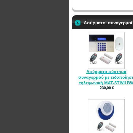
Ασύρματοι συναγερμοί
Ασύρματο σύστημα
συναγερμού με ειδοποίησ
τηλεφωνική MAT-STIVII B
230,00 €