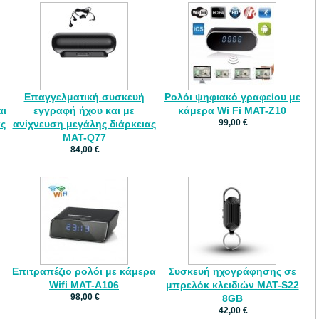
Επαγγελματική συσκευή
Ρολόι ψηφιακό γραφείου με
αι
εγγραφή ήχου και με
κάμερα Wi Fi MAT-Z10
99,00 €
ας
ανίχνευση μεγάλης διάρκειας
MAT-Q77
84,00 €
Επιτραπέζιο ρολόι με κάμερα
Συσκευή ηχογράφησης σε
Wifi MAT-A106
μπρελόκ κλειδιών MAT-S22
98,00 €
8GB
42,00 €