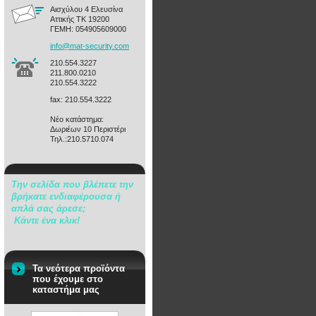
Αισχύλου 4 Ελευσίνα
Αττικής ΤΚ 19200
ΓΕΜΗ: 054905609000
info@mat
-securit
y.com
210.554.3227
211.800.0210
210.554.3222
fax: 210.554.3222
Νέο κατάστημα:
Δωριέων 10 Περιστέρι
Τηλ.:210.5710.074
Την σελίδα που βλέπετε την
βρήκατε ενδιαφέρουσα ή
απλά σας άρεσε;
Κάντε ένα κλικ!
Τα νεότερα προϊόντα
που έχουμε στο
καταστήμα μας