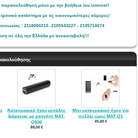
αρακολούθηση μόνο με την βοήθεια του internet!
τρονικό κατάστημα με τις οικονομικότερες κάμερες!
οινωνίας : 2118000210 -2105543227 - 2105710074
ση σε όλη την Ελλάδα με αντικαταβολή!!!
αρακολούθησης
με
Καταγραφικό ήχου μεγάλης
Μίνι καταγραφικό ήχου για
διάρκειας με μαγνήτη MAT-
πολλές ώρες MAT-Q1
45,00 €
Q500
88,00 €