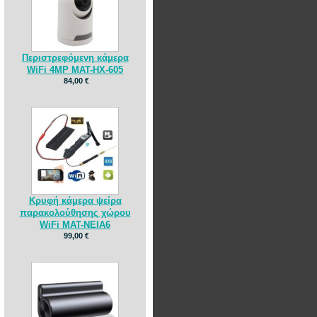
Περιστρεφόμενη κάμερα
WiFi 4MP MAT-HX-605
84,00 €
Κρυφή κάμερα ψείρα
παρακολούθησης χώρου
WiFi MAT-NEIA6
99,00 €