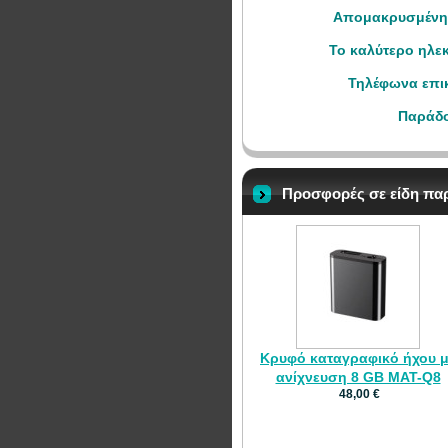
Απομακρυσμένη π
Το καλύτερο ηλεκ
Τηλέφωνα επικ
Παράδο
Προσφορές σε είδη π
Κρυφό καταγραφικό ήχου 
ανίχνευση 8 GB MAT-Q8
48,00 €