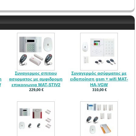
Συναγερμος σπιτιου
Συναγερμός ασύρματος με
η
ασυρματος με αμφιδρομη
ειδοποίηση gsm + wifi MAT-
W
επικοινωνια MAT-STIV2
HA-VGW
229,00 €
310,00 €