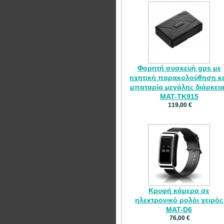
Φορητή συσκευή gps με
ηχητική παρακολούθηση κ
μπαταρία μεγάλης διάρκει
MAT-TK915
119,00 €
Κρυφή κάμερα σε
ηλεκτρονικό ρολόι χειρός
MAT-D6
76,00 €