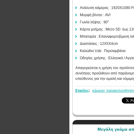
Ανάλυση κάμερας : 1920X1080 F
Μορφή βίντεο : AVI
Γωνία λήψης : 90°
Κάρτα μνήμης : Micro SD έως 128
Μπαταρία : Επαναφορτιζόμενη λ
Διαστάσεις : 12Χ5Χ4cm
Καλώδιο Usb : Περιλαμβάνει
Οδηγίες χρήσης : Ελληνικά / Αγγλ
Απαγορεύεται η χρήση του προϊόντος
συνέπειες προέλθουν από παράνομη 
υπεύθυνος για την ομαλή και νόμιμη
Ετικέτες
:
κάμερες παρακολούθηση
Μεγάλη γκάμα από