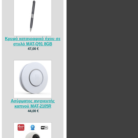
Κρυφό καταγραφικό ήχου σε
στυλό MAT-Q91 8GB
47,00 €
Ασύρματος ανιχνευτής
καπνού MAT-2105R
44,00 €