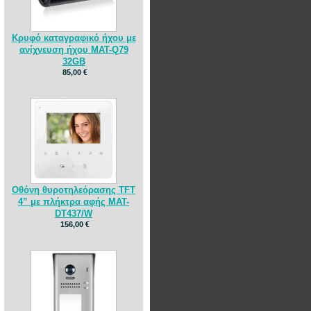
Κρυφό καταγραφικό ήχου με
ανίχνευση ήχου MAT-Q79
32GB
85,00 €
Οθόνη θυροτηλεόρασης TFT
4” με πλήκτρα αφής MAT-
DT437/W
156,00 €