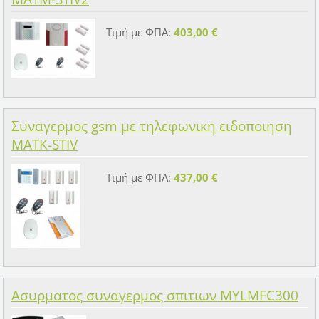
Τιμή με ΦΠΑ:
403,00 €
Συναγερμος gsm με τηλεφωνικη ειδοποιηση
MATK-STIV
Τιμή με ΦΠΑ:
437,00 €
Ασυρματος συναγερμος σπιτιων MYLMFC300