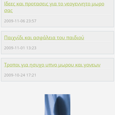
Ιδεες και προτασεις για το νεογεννητο μωρο
σας
2009-11-06 23:57
Παιχνίδι και ασφάλεια του παιδιού
2009-11-01 13:23
Τροποι για ησυχο υπνο μωρου και γονεων
2009-10-24 17:21