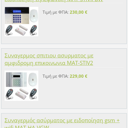
Τιμή με ΦΠΑ:
230,00 €
Συναγερμος σπιτιου ασυρματος με
αμφιδρομη επικοινωνια MAT-STIV2
Τιμή με ΦΠΑ:
229,00 €
Συναγερμός ασύρματος με ειδοποίηση gsm +
wifi MAT-HA-VGW