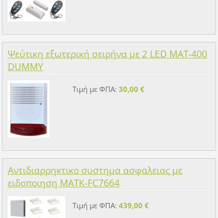
Ψεύτικη εξωτερική σειρήνα με 2 LED MAT-400
DUMMY
Τιμή με ΦΠΑ:
30,00 €
Αντιδιαρρηκτικο συστημα ασφαλειας με
ειδοποιηση MATK-FC7664
Τιμή με ΦΠΑ:
439,00 €