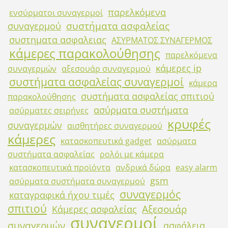
παρελκόμενα
ενσύρματοι συναγερμοί
συστήματα ασφαλείας
συναγερμού
συστηματα ασφαλειας
ΑΣΥΡΜΑΤΟΣ ΣΥΝΑΓΕΡΜΟΣ
κάμερες παρακολούθησης
παρελκόμενα
κάμερες ip
συναγερμών
αξεσουάρ συναγερμού
συστήματα ασφαλείας συναγερμοί
κάμερα
συστήματα ασφαλείας σπιτιού
παρακολούθησης
ασύρματα συστήματα
ασύρματες σειρήνες
κρυφές
συναγερμών
αισθητήρες συναγερμού
κάμερες
κατασκοπευτικά gadget
ασύρματα
συστήματα ασφαλείας
ρολόι με κάμερα
κατασκοπευτικά προϊόντα
ανδρικά δώρα
easy alarm
gsm
ασύρματα συστήματα συναγερμού
συναγερμός
καταγραφικά ήχου τιμές
σπιτιού
Αξεσουάρ
Κάμερες ασφαλείας
συναγερμοί
συναγερμών
ασφάλεια