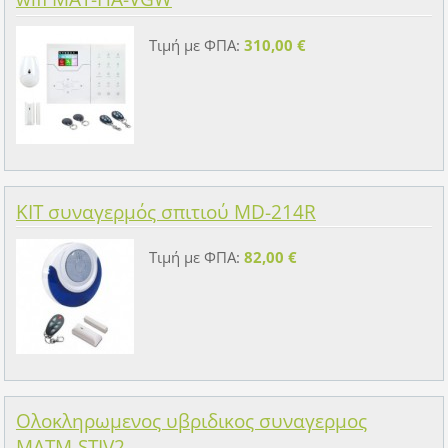
Τιμή με ΦΠΑ:
310,00 €
KIT συναγερμός σπιτιού MD-214R
Τιμή με ΦΠΑ:
82,00 €
Ολοκληρωμενος υβριδικος συναγερμος
MATM-STIV2