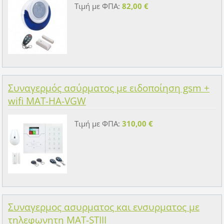
Τιμή με ΦΠΑ:
82,00 €
Συναγερμός ασύρματος με ειδοποίηση gsm +
wifi MAT-HA-VGW
Τιμή με ΦΠΑ:
310,00 €
Συναγερμος ασυρματος και ενσυρματος με
τηλεφωνητη MAT-STIII