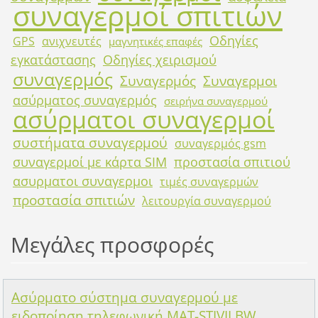
συναγερμοί σπιτιών
Οδηγίες
GPS
ανιχνευτές
μαγνητικές επαφές
εγκατάστασης
Οδηγίες χειρισμού
συναγερμός
Συναγερμός
Συναγερμοι
ασύρματος συναγερμός
σειρήνα συναγερμού
ασύρματοι συναγερμοί
συστήματα συναγερμού
συναγερμός gsm
συναγερμοί με κάρτα SIM
προστασία σπιτιού
ασυρματοι συναγερμοι
τιμές συναγερμών
προστασία σπιτιών
λειτουργία συναγερμού
Μεγάλες προσφορές
Ασύρματο σύστημα συναγερμού με
ειδοποίηση τηλεφωνική MAT-STIVII BW