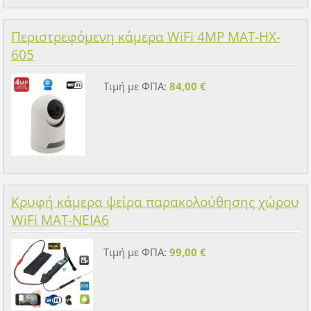
Περιστρεφόμενη κάμερα WiFi 4MP MAT-HX-
605
Τιμή με ΦΠΑ:
84,00 €
Κρυφή κάμερα ψείρα παρακολούθησης χώρου
WiFi MAT-NEIA6
Τιμή με ΦΠΑ:
99,00 €