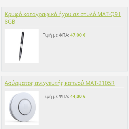
Κρυφό καταγραφικό ήχου σε στυλό MAT-Q91
8GB
Τιμή με ΦΠΑ:
47,00 €
Ασύρματος ανιχνευτής καπνού MAT-2105R
Τιμή με ΦΠΑ:
44,00 €