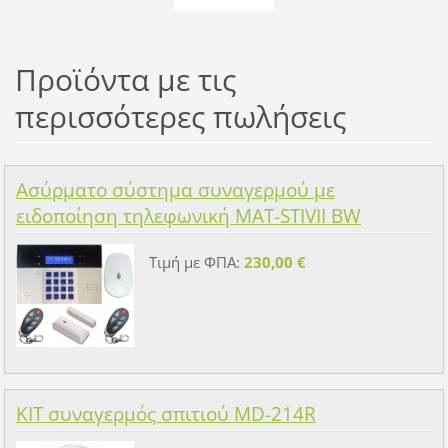
Προϊόντα με τις
περισσότερες πωλήσεις
Ασύρματο σύστημα συναγερμού με
ειδοποίηση τηλεφωνική MAT-STIVII BW
Τιμή με ΦΠΑ:
230,00 €
KIT συναγερμός σπιτιού MD-214R