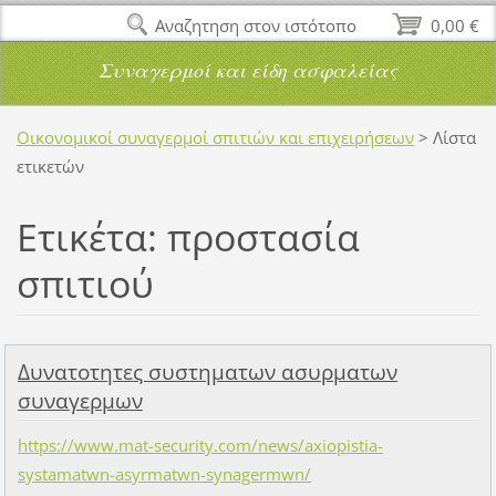
Αναζητηση στον ιστότοπο
0,00 €
Συναγερμοί και είδη ασφαλείας
Οικονομικοί συναγερμοί σπιτιών και επιχειρήσεων
>
Λίστα
ετικετών
Ετικέτα: προστασία
σπιτιού
Δυνατοτητες συστηματων ασυρματων
συναγερμων
https://www.mat-security.com/news/axiopistia-
systamatwn-asyrmatwn-synagermwn/