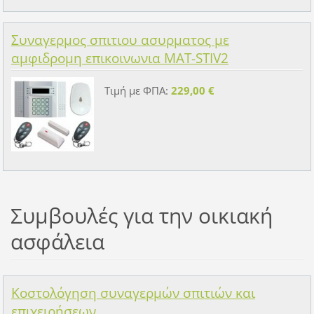
Συναγερμος σπιτιου ασυρματος με
αμφιδρομη επικοινωνια MAT-STIV2
Τιμή με ΦΠΑ:
229,00 €
Συμβουλές για την οικιακή
ασφάλεια
Κοστολόγηση συναγερμών σπιτιών και
επιχειρήσεων