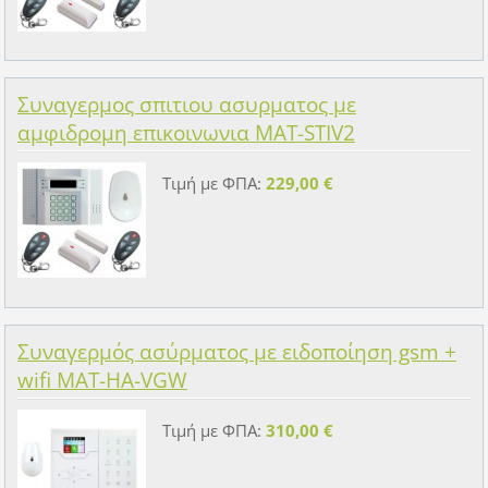
Συναγερμος σπιτιου ασυρματος με
αμφιδρομη επικοινωνια MAT-STIV2
Τιμή με ΦΠΑ:
229,00 €
Συναγερμός ασύρματος με ειδοποίηση gsm +
wifi MAT-HA-VGW
Τιμή με ΦΠΑ:
310,00 €