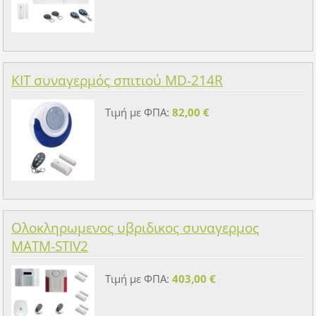
KIT συναγερμός σπιτιού MD-214R
Τιμή με ΦΠΑ:
82,00 €
Ολοκληρωμενος υβριδικος συναγερμος
MATM-STIV2
Τιμή με ΦΠΑ:
403,00 €