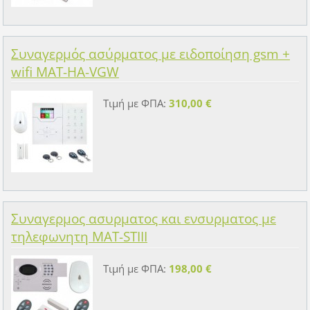
Συναγερμός ασύρματος με ειδοποίηση gsm +
wifi MAT-HA-VGW
Τιμή με ΦΠΑ:
310,00 €
Συναγερμος ασυρματος και ενσυρματος με
τηλεφωνητη MAT-STIII
Τιμή με ΦΠΑ:
198,00 €