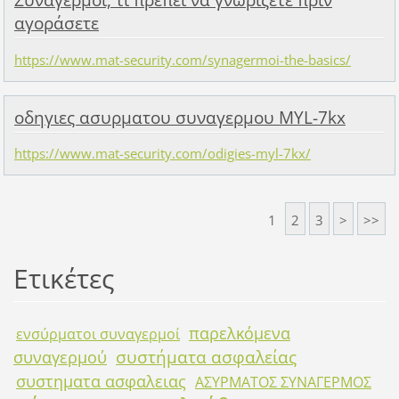
Συναγερμοί, τι πρέπει να γνωρίζετε πριν
αγοράσετε
https://www.mat-security.com/synagermoi-the-basics/
οδηγιες ασυρματου συναγερμου MYL-7kx
https://www.mat-security.com/odigies-myl-7kx/
1
2
3
>
>>
Ετικέτες
παρελκόμενα
ενσύρματοι συναγερμοί
συστήματα ασφαλείας
συναγερμού
συστηματα ασφαλειας
ΑΣΥΡΜΑΤΟΣ ΣΥΝΑΓΕΡΜΟΣ