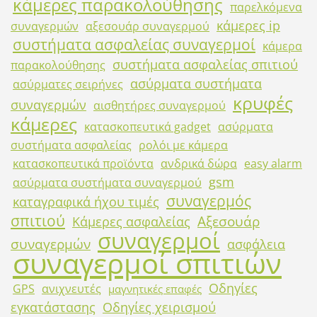
κάμερες παρακολούθησης
παρελκόμενα
κάμερες ip
συναγερμών
αξεσουάρ συναγερμού
συστήματα ασφαλείας συναγερμοί
κάμερα
συστήματα ασφαλείας σπιτιού
παρακολούθησης
ασύρματα συστήματα
ασύρματες σειρήνες
κρυφές
συναγερμών
αισθητήρες συναγερμού
κάμερες
κατασκοπευτικά gadget
ασύρματα
συστήματα ασφαλείας
ρολόι με κάμερα
κατασκοπευτικά προϊόντα
ανδρικά δώρα
easy alarm
gsm
ασύρματα συστήματα συναγερμού
συναγερμός
καταγραφικά ήχου τιμές
σπιτιού
Αξεσουάρ
Κάμερες ασφαλείας
συναγερμοί
συναγερμών
ασφάλεια
συναγερμοί σπιτιών
Οδηγίες
GPS
ανιχνευτές
μαγνητικές επαφές
εγκατάστασης
Οδηγίες χειρισμού