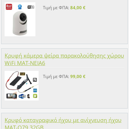
Τιμή με ΦΠΑ:
84,00 €
Κρυφή κάμερα ψείρα παρακολούθησης χώρου
WiFi MAT-NEIA6
Τιμή με ΦΠΑ:
99,00 €
Κρυφό καταγραφικό ήχου με ανίχνευση ήχου
MAT-Q79 32GB