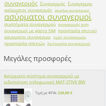
συναγερμός
Συναγερμός
Συναγερμοι
ασύρματος συναγερμός
σειρήνα συναγερμού
ασύρματοι συναγερμοί
συστήματα συναγερμού
συναγερμός gsm
συναγερμοί με κάρτα SIM
προστασία σπιτιού
ασυρματοι συναγερμοι
τιμές συναγερμών
προστασία σπιτιών
λειτουργία συναγερμού
Μεγάλες προσφορές
Ασύρματο σύστημα συναγερμού με
ειδοποίηση τηλεφωνική MAT-STIVII BW
Τιμή με ΦΠΑ:
230,00 €