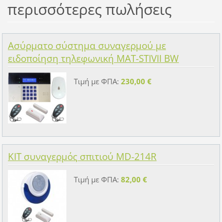
περισσότερες πωλήσεις
Ασύρματο σύστημα συναγερμού με
ειδοποίηση τηλεφωνική MAT-STIVII BW
Τιμή με ΦΠΑ:
230,00 €
KIT συναγερμός σπιτιού MD-214R
Τιμή με ΦΠΑ:
82,00 €