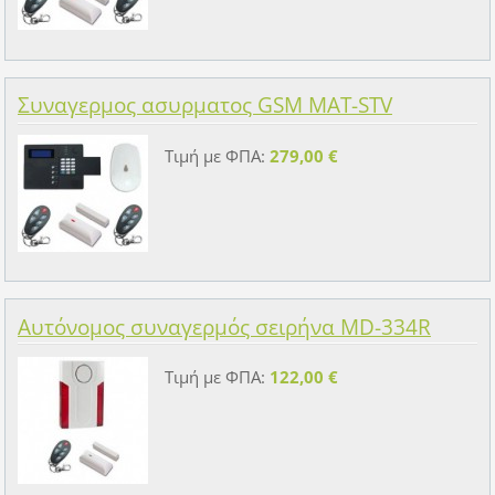
Συναγερμος ασυρματος GSM MAT-STV
Τιμή με ΦΠΑ:
279,00 €
Αυτόνομος συναγερμός σειρήνα MD-334R
Τιμή με ΦΠΑ:
122,00 €