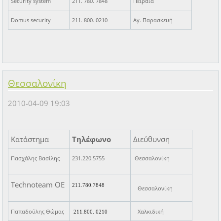
Security system
211. 780. 7848
Πειραιά
Domus security
211. 800. 0210
Αγ. Παρασκευή
Θεσσαλονίκη
2010-04-09 19:03
Κατάστημα
Τηλέφωνο
Διεύθυνση
Πασχάλης Βασίλης
231.220.5755
Θεσσαλονίκη
Technoteam ΟΕ
211.780.7848
Θεσσαλονίκη
Παπαδούλης Θώμας
Χαλκιδική
211.800. 0210