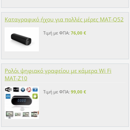
Καταγραφικό ήχου για πολλές μέρες MAT-Q52
Τιμή με ΦΠΑ:
76,00 €
Ρολόι ψηφιακό γραφείου με κάμερα Wi Fi
MAT-Z10
Τιμή με ΦΠΑ:
99,00 €