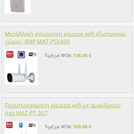
Μεταλλική ασύρματη κάμερα wifi εξωτερικού
χώρου 4MP MAT-PSX400
Τιμή με ΦΠΑ:
138,00 €
Περιστρεφόμενη κάμερα wifi με αμφίδρομο
ήχο MAT-PT-307
Τιμή με ΦΠΑ:
105,00 €