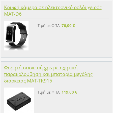
Κρυφή κάμερα σε ηλεκτρονικό ρολόι χειρός
MAT-D6
Τιμή με ΦΠΑ:
76,00 €
Φορητή συσκευή gps με ηχητική
παρακολούθηση και μπαταρία μεγάλης
διάρκειας MAT-TK915
Τιμή με ΦΠΑ:
119,00 €