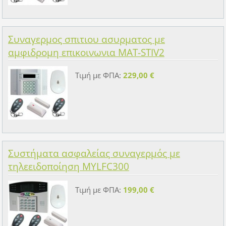
Συναγερμος σπιτιου ασυρματος με
αμφιδρομη επικοινωνια MAT-STIV2
Τιμή με ΦΠΑ:
229,00 €
Συστήματα ασφαλείας συναγερμός με
τηλεειδοποίηση ΜYLFC300
Τιμή με ΦΠΑ:
199,00 €