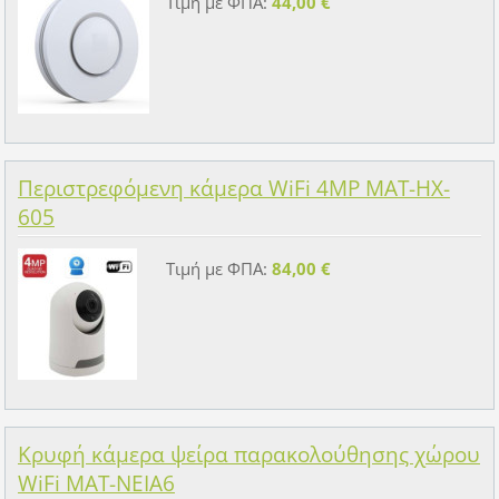
Τιμή με ΦΠΑ:
44,00 €
Περιστρεφόμενη κάμερα WiFi 4MP MAT-HX-
605
Τιμή με ΦΠΑ:
84,00 €
Κρυφή κάμερα ψείρα παρακολούθησης χώρου
WiFi MAT-NEIA6