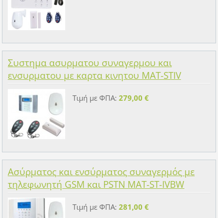
Συστημα ασυρματου συναγερμου και
ενσυρματου με καρτα κινητου MAT-STIV
Τιμή με ΦΠΑ:
279,00 €
Ασύρματος και ενσύρματος συναγερμός με
τηλεφωνητή GSM και PSTN MAT-ST-IVBW
Τιμή με ΦΠΑ:
281,00 €