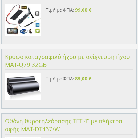
Τιμή με ΦΠΑ:
99,00 €
Κρυφό καταγραφικό ήχου με ανίχνευση ήχου
MAT-Q79 32GB
Τιμή με ΦΠΑ:
85,00 €
Οθόνη θυροτηλεόρασης TFT 4” με πλήκτρα
αφής MAT-DT437/W