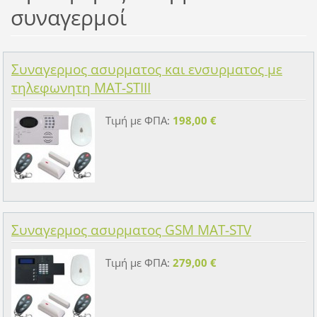
συναγερμοί
Συναγερμος ασυρματος και ενσυρματος με
τηλεφωνητη MAT-STIII
Τιμή με ΦΠΑ:
198,00 €
Συναγερμος ασυρματος GSM MAT-STV
Τιμή με ΦΠΑ:
279,00 €