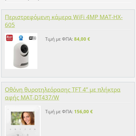
Περιστρεφόμενη κάμερα WiFi 4MP MAT-HX-
605
Τιμή με ΦΠΑ:
84,00 €
Οθόνη θυροτηλεόρασης TFT 4” με πλήκτρα
αφής MAT-DT437/W
Τιμή με ΦΠΑ:
156,00 €