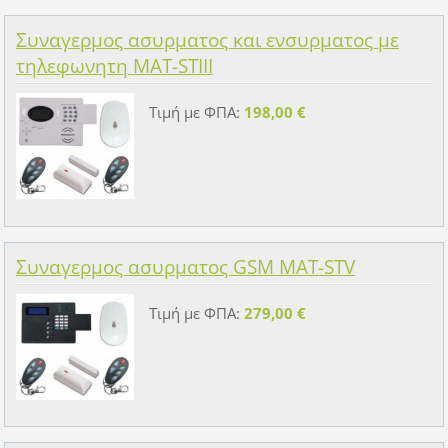
Συναγερμος ασυρματος και ενσυρματος με
τηλεφωνητη MAT-STIII
Τιμή με ΦΠΑ:
198,00 €
Συναγερμος ασυρματος GSM MAT-STV
Τιμή με ΦΠΑ:
279,00 €