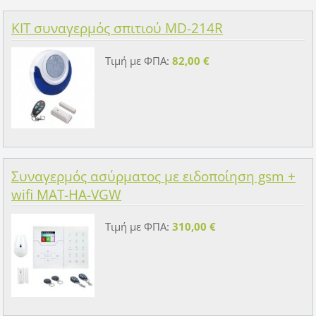
KIT συναγερμός σπιτιού MD-214R
Τιμή με ΦΠΑ:
82,00 €
Συναγερμός ασύρματος με ειδοποίηση gsm +
wifi MAT-HA-VGW
Τιμή με ΦΠΑ:
310,00 €