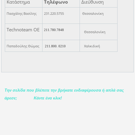
Κατάστημα
Τηλέφωνο
Διεύθυνση
Πασχάλης Βασίλης
231.220.5755
Θεσσαλονίκη
Technoteam ΟΕ
211.780.7848
Θεσσαλονίκη
Παπαδούλης Θώμας
Χαλκιδική
211.800. 0210
Την σελίδα που βλέπετε την βρήκατε ενδιαφέρουσα ή απλά σας
άρεσε;
Κάντε ένα κλικ!