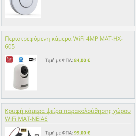
Περιστρεφόμενη κάμερα WiFi 4MP MAT-HX-
605
Τιμή με ΦΠΑ:
84,00 €
Κρυφή κάμερα ψείρα παρακολούθησης χώρου
WiFi MAT-NEIA6
Τιμή με ΦΠΑ:
99,00 €