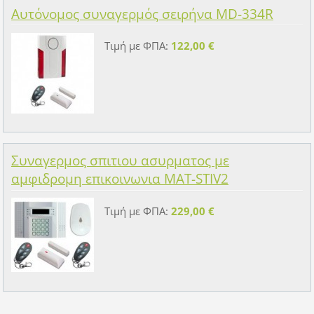
Αυτόνομος συναγερμός σειρήνα MD-334R
Τιμή με ΦΠΑ:
122,00 €
Συναγερμος σπιτιου ασυρματος με
αμφιδρομη επικοινωνια MAT-STIV2
Τιμή με ΦΠΑ:
229,00 €