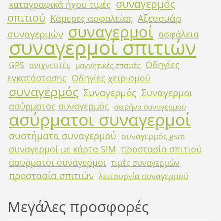
συναγερμός
καταγραφικά ήχου τιμές
σπιτιού
Αξεσουάρ
Κάμερες ασφαλείας
συναγερμοί
συναγερμών
ασφάλεια
συναγερμοί σπιτιών
Οδηγίες
GPS
ανιχνευτές
μαγνητικές επαφές
εγκατάστασης
Οδηγίες χειρισμού
συναγερμός
Συναγερμός
Συναγερμοι
ασύρματος συναγερμός
σειρήνα συναγερμού
ασύρματοι συναγερμοί
συστήματα συναγερμού
συναγερμός gsm
συναγερμοί με κάρτα SIM
προστασία σπιτιού
ασυρματοι συναγερμοι
τιμές συναγερμών
προστασία σπιτιών
λειτουργία συναγερμού
Μεγάλες προσφορές