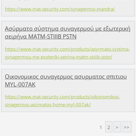
https://www.mat-security.com/synagermoi-mandra/
Ασύρματο σύστημα συναγερμού με εξωτερική
σειρήνα MATM-STIIIB PSTN
https://www.mat-security.com/products/asyrmato-systima-
synagermou-me-exoteriki-seirina-matm-stiiib-pstn/
Οικονομικος συναγερμος ασυρματος σπιτιου
MYL-007AK
https://www.mat-security.com/products/oikonomikos-
sinagermos-asirmatos-home-myl-007ak/
1
2
>
>>