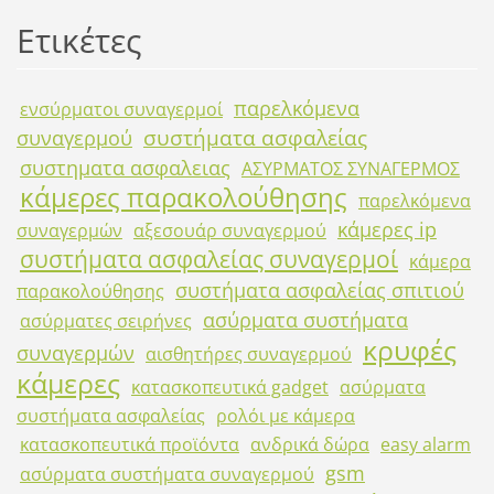
Ετικέτες
παρελκόμενα
ενσύρματοι συναγερμοί
συστήματα ασφαλείας
συναγερμού
συστηματα ασφαλειας
ΑΣΥΡΜΑΤΟΣ ΣΥΝΑΓΕΡΜΟΣ
κάμερες παρακολούθησης
παρελκόμενα
κάμερες ip
συναγερμών
αξεσουάρ συναγερμού
συστήματα ασφαλείας συναγερμοί
κάμερα
συστήματα ασφαλείας σπιτιού
παρακολούθησης
ασύρματα συστήματα
ασύρματες σειρήνες
κρυφές
συναγερμών
αισθητήρες συναγερμού
κάμερες
κατασκοπευτικά gadget
ασύρματα
συστήματα ασφαλείας
ρολόι με κάμερα
κατασκοπευτικά προϊόντα
ανδρικά δώρα
easy alarm
gsm
ασύρματα συστήματα συναγερμού