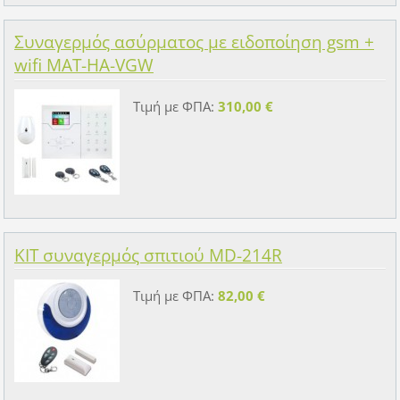
Συναγερμός ασύρματος με ειδοποίηση gsm +
wifi MAT-HA-VGW
Τιμή με ΦΠΑ:
310,00 €
KIT συναγερμός σπιτιού MD-214R
Τιμή με ΦΠΑ:
82,00 €