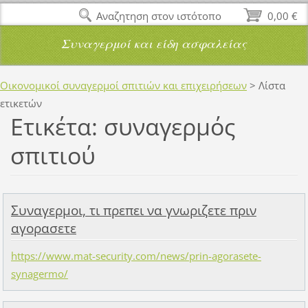
Αναζητηση στον ιστότοπο
0,00 €
Συναγερμοί και είδη ασφαλείας
Οικονομικοί συναγερμοί σπιτιών και επιχειρήσεων
>
Λίστα
ετικετών
Ετικέτα: συναγερμός
σπιτιού
Συναγερμοι, τι πρεπει να γνωριζετε πριν
αγορασετε
https://www.mat-security.com/news/prin-agorasete-
synagermo/