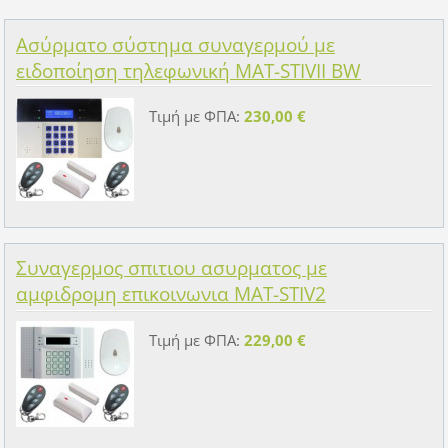
Ασύρματο σύστημα συναγερμού με
ειδοποίηση τηλεφωνική MAT-STIVII BW
Τιμή με ΦΠΑ:
230,00 €
Συναγερμος σπιτιου ασυρματος με
αμφιδρομη επικοινωνια MAT-STIV2
Τιμή με ΦΠΑ:
229,00 €