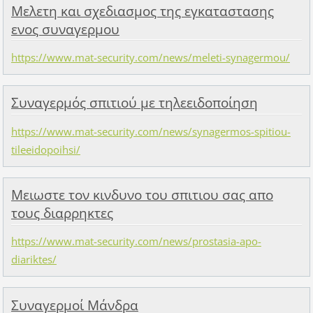
Μελετη και σχεδιασμος της εγκαταστασης
ενος συναγερμου
https://www.mat-security.com/news/meleti-synagermou/
Συναγερμός σπιτιού με τηλεειδοποίηση
https://www.mat-security.com/news/synagermos-spitiou-
tileeidopoihsi/
Μειωστε τον κινδυνο του σπιτιου σας απο
τους διαρρηκτες
https://www.mat-security.com/news/prostasia-apo-
diariktes/
Συναγερμοί Μάνδρα