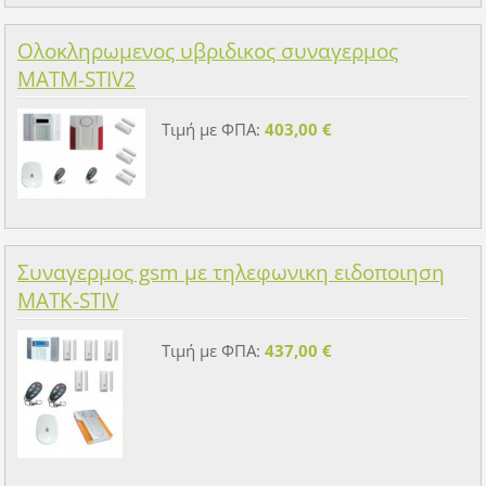
Ολοκληρωμενος υβριδικος συναγερμος
MATM-STIV2
Τιμή με ΦΠΑ:
403,00 €
Συναγερμος gsm με τηλεφωνικη ειδοποιηση
MATK-STIV
Τιμή με ΦΠΑ:
437,00 €