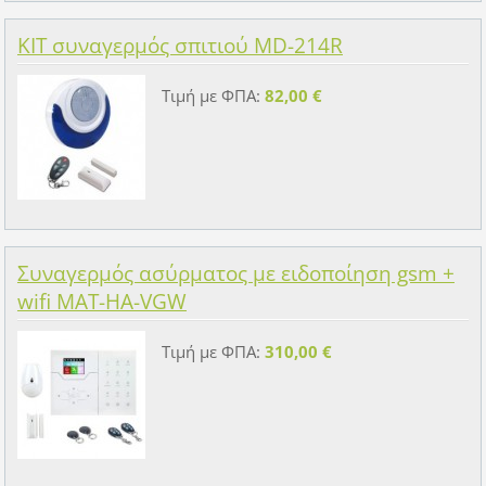
KIT συναγερμός σπιτιού MD-214R
Τιμή με ΦΠΑ:
82,00 €
Συναγερμός ασύρματος με ειδοποίηση gsm +
wifi MAT-HA-VGW
Τιμή με ΦΠΑ:
310,00 €