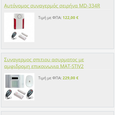
Αυτόνομος συναγερμός σειρήνα MD-334R
Τιμή με ΦΠΑ:
122,00 €
Συναγερμος σπιτιου ασυρματος με
αμφιδρομη επικοινωνια MAT-STIV2
Τιμή με ΦΠΑ:
229,00 €