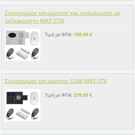
Συναγερμος ασυρματος και ενσυρματος με
τηλεφωνητη MAT-STIII
Τιμή με ΦΠΑ:
198,00 €
Συναγερμος ασυρματος GSM MAT-STV
Τιμή με ΦΠΑ:
279,00 €