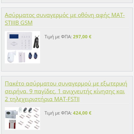
Ασύρματος συναγερμός με οθόνη αφής MAT-
STIIIB GSM
Τιμή με ΦΠΑ:
297,00 €
Πακέτο ασύρματου συναγερμού με εξωτερική
σειρήνα, 9 παγίδες, 1 ανιχνευτής κίνησης και
2 τηλεχειριστήρια MAT-FSTII
Τιμή με ΦΠΑ:
424,00 €