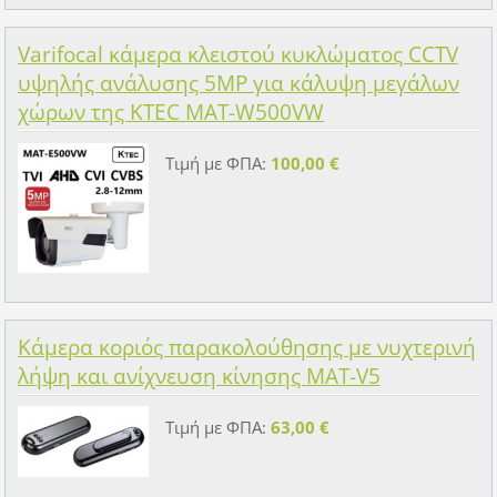
Varifocal κάμερα κλειστού κυκλώματος CCTV
υψηλής ανάλυσης 5MP για κάλυψη μεγάλων
χώρων της KTEC MAT-W500VW
Τιμή με ΦΠΑ:
100,00 €
Κάμερα κοριός παρακολούθησης με νυχτερινή
λήψη και ανίχνευση κίνησης MAT-V5
Τιμή με ΦΠΑ:
63,00 €