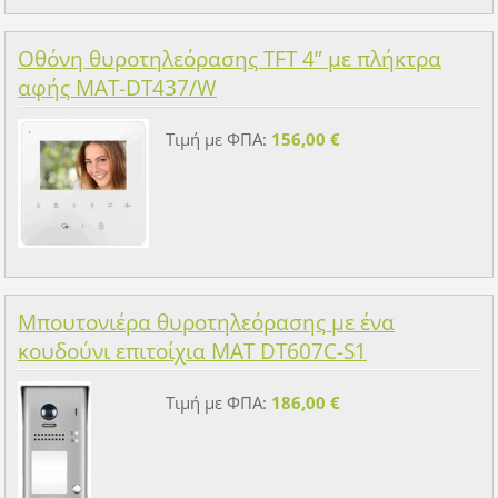
Οθόνη θυροτηλεόρασης TFT 4” με πλήκτρα
αφής MAT-DT437/W
Τιμή με ΦΠΑ:
156,00 €
Μπουτονιέρα θυροτηλεόρασης με ένα
κουδούνι επιτοίχια MAT DT607C-S1
Τιμή με ΦΠΑ:
186,00 €