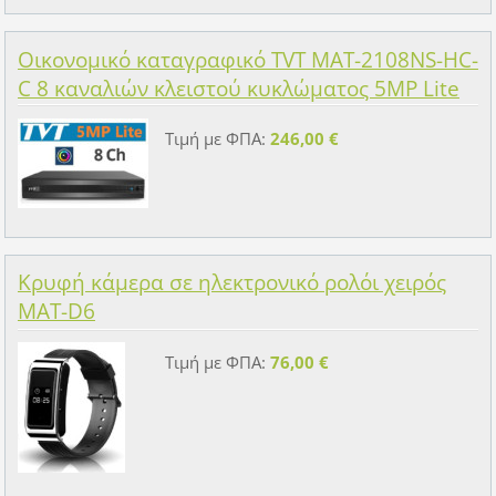
Οικονομικό καταγραφικό TVT MAT-2108NS-HC-
C 8 καναλιών κλειστού κυκλώματος 5MP Lite
Τιμή με ΦΠΑ:
246,00 €
Κρυφή κάμερα σε ηλεκτρονικό ρολόι χειρός
MAT-D6
Τιμή με ΦΠΑ:
76,00 €