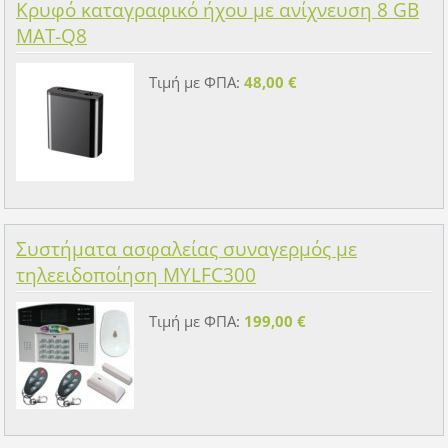
Κρυφό καταγραφικό ήχου με ανίχνευση 8 GB
MAT-Q8
Τιμή με ΦΠΑ:
48,00 €
Συστήματα ασφαλείας συναγερμός με
τηλεειδοποίηση ΜYLFC300
Τιμή με ΦΠΑ:
199,00 €