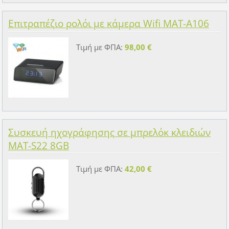
Επιτραπέζιο ρολόι με κάμερα Wifi MAT-A106
Τιμή με ΦΠΑ:
98,00 €
Συσκευή ηχογράφησης σε μπρελόκ κλειδιών
MAT-S22 8GB
Τιμή με ΦΠΑ:
42,00 €