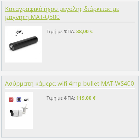
Καταγραφικό ήχου μεγάλης διάρκειας με
μαγνήτη MAT-Q500
Τιμή με ΦΠΑ:
88,00 €
Ασύρματη κάμερα wifi 4mp bullet MAT-WS400
Τιμή με ΦΠΑ:
119,00 €