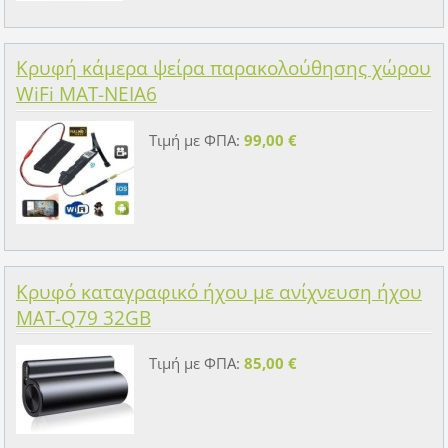
Κρυφή κάμερα ψείρα παρακολούθησης χώρου
WiFi MAT-NEIA6
Τιμή με ΦΠΑ:
99,00 €
Κρυφό καταγραφικό ήχου με ανίχνευση ήχου
MAT-Q79 32GB
Τιμή με ΦΠΑ:
85,00 €