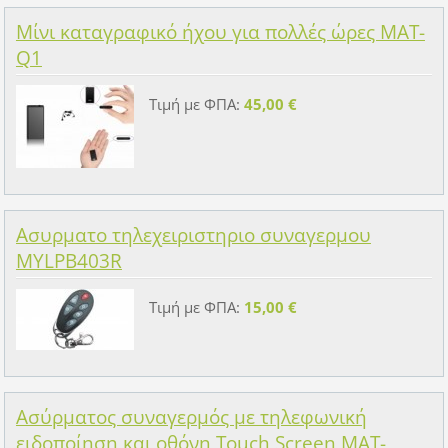
Μίνι καταγραφικό ήχου για πολλές ώρες MAT-
Q1
Τιμή με ΦΠΑ:
45,00 €
Ασυρματο τηλεχειριστηριο συναγερμου
MYLPB403R
Τιμή με ΦΠΑ:
15,00 €
Ασύρματος συναγερμός με τηλεφωνική
ειδοποίηση και οθόνη Touch Screen MAT-