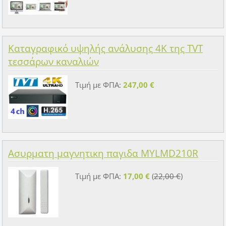
Καταγραφικό υψηλής ανάλυσης 4K της TVT
τεσσάρων καναλιών
Τιμή με ΦΠΑ:
247,00 €
Ασυρματη μαγνητικη παγιδα MYLMD210R
Τιμή με ΦΠΑ:
17,00 €
(
22,00 €
)