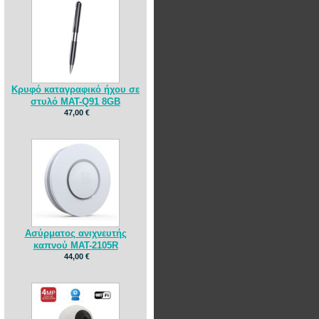
Κρυφό καταγραφικό ήχου σε
στυλό MAT-Q91 8GB
47,00 €
Ασύρματος ανιχνευτής
καπνού MAT-2105R
44,00 €