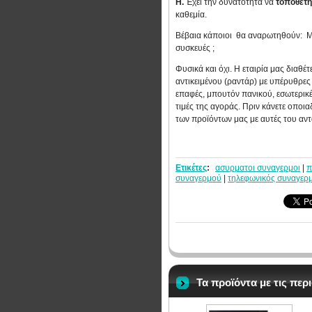
Η.
Έχει την δυνατότητα να
τοποθετή
καθεμία.
Βέβαια κάποιοι θα αναρωτηθούν: Μή
συσκευές ;
Φυσικά και όχι. Η εταιρία μας διαθέ
αντικειμένου (ραντάρ) με υπέρυθρες 
επαφές, μπουτόν πανικού, εσωτερικέ
τιμές της αγοράς. Πριν κάνετε οποι
των προϊόντων μας με αυτές του αν
Ετικέτες
:
ασυρματοι συναγερμοι
|
π
συναγερμού
|
τηλεφωνικός συναγερ
Τα προϊόντα με τις πε