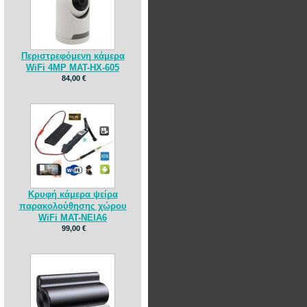
Περιστρεφόμενη κάμερα
WiFi 4MP MAT-HX-605
84,00 €
Κρυφή κάμερα ψείρα
παρακολούθησης χώρου
WiFi MAT-NEIA6
99,00 €