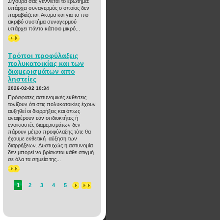
Σίγουρα σας γεννιέται το ερώτημα:
υπάρχει συναγερμός ο οποίος δεν
παραβιάζεται; Άκομα και για το πιο
ακριβό συστήμα συναγερμού
υπάρχει πάντα κάποιο μικρό...
>>
Τρόποι προφύλαξεις
πολυκατοικίας και των
διαμερισμάτων απο
ληστείες
2026-02-02 10:34
Πρόσφατες αστυνομικές εκθέσεις
τονίζουν ότι στις πολυκατοικίες έχουν
αυξηθεί οι διαρρήξεις και όπως
αναφέρουν εάν οι ιδιοκτήτες ή
ενοικιαστές διαμερισμάτων δεν
πάρουν μέτρα προφύλαξης τότε θα
έχουμε εκθετική αύξηση των
διαρρήξεων. Δυστυχώς η αστυνομία
δεν μπορεί να βρίσκεται κάθε στιγμή
σε όλα τα σημεία της...
>>
1
2
3
4
5