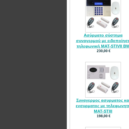
Ασύρματο σύστημα
συναγερμού με ειδοποίησ
τηλεφωνική MAT-STIVII B
230,00 €
Συναγερμος ασυρματος κα
ενσυρματος με τηλεφωνητ
MAT-STIII
198,00 €