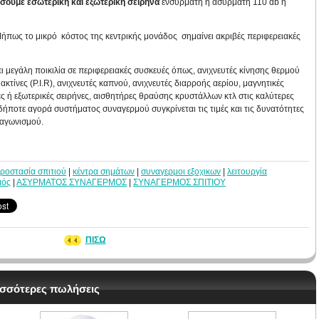
σουμε εσωτερική και εξωτερική σειρήνα
ενσύρματη ή ασύρματη 110 db η
πως το μικρό κόστος της κεντρικής μονάδος σημαίνει ακριβές περιφερειακές
τει μεγάλη ποικιλία σε περιφερειακές συσκευές όπως, ανιχνευτές κίνησης θερμού
ακτίνες (P.I.R), ανιχνευτές καπνού, ανιχνευτές διαρροής αερίου, μαγνητικές
ς ή εξωτερικές σειρήνες, αισθητήρες θραύσης κρυστάλλων κτλ στις καλύτερες
αδήποτε αγορά συστήματος συναγερμού συγκρίνεται τις τιμές και τις δυνατότητες
ταγωνισμού.
ροστασία σπιτιού
|
κέντρα σημάτων
|
συναγερμοι εξοχικων
|
λειτουργία
μός
|
ΑΣΥΡΜΑΤΟΣ ΣΥΝΑΓΕΡΜΟΣ
|
ΣΥΝΑΓΕΡΜΟΣ ΣΠΙΤΙΟΥ
ΠΙΣΩ
ρισσότερες πωλήσεις