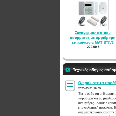
Συναγερμος σπιτιου
ασυρματος με αμφιδρομη
επικοινωνια MAT-STIV2
229,00 €
Τεχνικές οδηγίες ασύ
Θωρακίστε τα παράθ
2020-03-31 16:09
Έχετε φόβο ότι οι διαρρήκ
παράθυρα και τις μπαλκονόπ
αισθητήρες θραύσης κρυστ
επαγγελματική ασφάλεια. 
στη μπαλκονόπορτα στην ορ