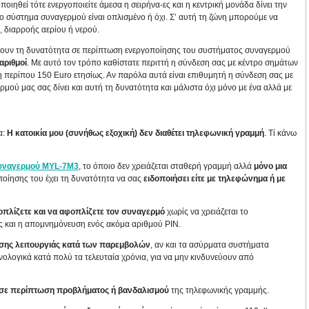
ποιηθεί τότε ενεργοποιείτε άμεσα η σειρήνα-ες και η κεντρική μονάδα δίνει την
ο σύστημα συναγερμού είναι οπλισμένο ή όχι. Σ’ αυτή τη ζώνη μπορούμε να
, διαρροής αερίου ή νερού.
τουν
τη δυνατότητα σε περίπτωση ενεργοποίησης του συστήματος συναγερμού
αριθμοί
. Με αυτό τον τρόπο καθίστατε περιττή η σύνδεση σας με κέντρο σημάτων
 περίπου 150 Euro ετησίως. Αν παρόλα αυτά είναι επιθυμητή η σύνδεση σας με
μού μας σας δίνει και αυτή τη δυνατότητα και μάλιστα όχι μόνο με ένα αλλά με
α:
Η κατοικία μου (συνήθως εξοχική) δεν διαθέτει τηλεφωνική γραμμή
. Τί κάνω
υναγερμού MYL-7M3
, το όποιο δεν χρειάζεται σταθερή γραμμή αλλά
μόνο μια
ποίησης του έχει τη δυνατότητα να σας
ειδοποιήσει είτε με τηλεφώνημα ή με
οπλίζετε και να αφοπλίζετε τον συναγερμό
χωρίς να χρειάζεται το
ς και η απομνημόνευση ενός ακόμα αριθμού PIN.
σης λειτουργιάς κατά των παρεμβολών
, αν και τα ασύρματα συστήματα
ολογικά κατά πολύ τα τελευταία χρόνια, για να μην κινδυνεύουν από
ς σε περίπτωση προβλήματος ή βανδαλισμού
της τηλεφωνικής γραμμής.