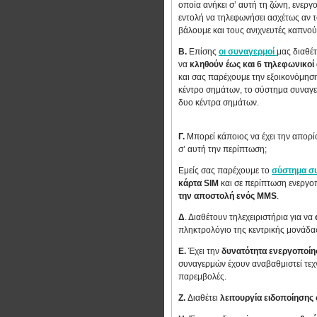
οποία ανήκει σ’ αυτή τη ζώνη, ενεργο
εντολή να τηλεφωνήσει ασχέτως αν τ
βάλουμε και τους ανιχνευτές καπνού
Β.
Επίσης
οι συναγερμοί
μας διαθέ
να
κληθούν έως και 6 τηλεφωνικοί 
και σας παρέχουμε την εξοικονόμηση
κέντρο σημάτων, το σύστημα συναγερ
δυο κέντρα σημάτων.
Γ.
Μπορεί κάποιος να έχει την απορί
σ’ αυτή την περίπτωση;
Εμείς σας παρέχουμε το
σύστημα σ
κάρτα SIM
και σε περίπτωση ενεργο
την αποστολή ενός MMS
.
Δ
. Διαθέτουν τηλεχειριστήρια για να
πληκτρολόγιο της κεντρικής μονάδα
Ε.
Έχει την
δυνατότητα ενεργοποίη
συναγερμών έχουν αναβαθμιστεί τεχν
παρεμβολές.
Ζ.
Διαθέτει
λειτουργία ειδοποίηση