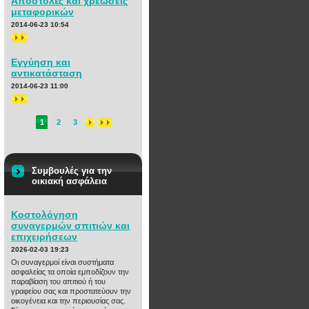
Αποστολές και χρεώσεις
μεταφορικών
2014-06-23 10:54
>>
Εγγύηση και
αντικατάσταση
2014-06-23 11:00
>>
1
2
3
Συμβουλές για την
οικιακή ασφάλεια
Κοστολόγηση
συναγερμών σπιτιών και
επιχειρήσεων
2026-02-03 19:23
Οι συναγερμοί είναι συστήματα
ασφαλείας τα οποία εμποδίζουν την
παραβίαση του απιτιού ή του
γραφείου σας και προστατεύουν την
οικογένεια και την περιουσίας σας.