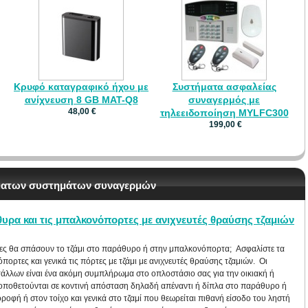
Κρυφό καταγραφικό ήχου με
Συστήματα ασφαλείας
ανίχνευση 8 GB MAT-Q8
συναγερμός με
48,00 €
τηλεειδοποίηση ΜYLFC300
199,00 €
ρματων συστημάτων συναγερμών
υρα και τις μπαλκονόπορτες με ανιχνευτές θραύσης τζαμιών
τες θα σπάσουν το τζάμι στο παράθυρο ή στην μπαλκονόπορτα; Ασφαλίστε τα
ορτες και γενικά τις πόρτες με τζάμι με ανιχνευτές θραύσης τζαμιών. Οι
άλλων είναι ένα ακόμη συμπλήρωμα στο οπλοστάσιο σας για την οικιακή ή
Τοποθετούνται σε κοντινή απόσταση δηλαδή απέναντι ή δίπλα στο παράθυρο ή
οφή ή στον τοίχο και γενικά στο τζαμί που θεωρείται πιθανή είσοδο του ληστή