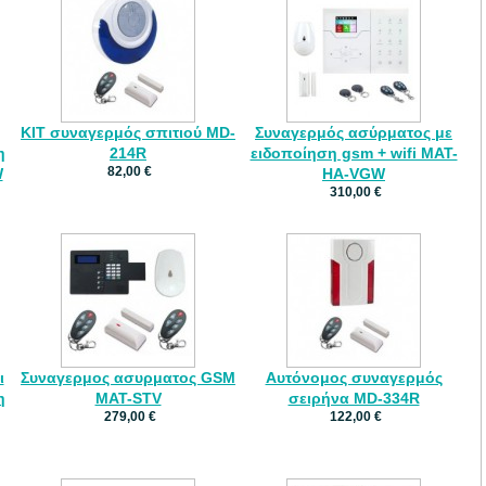
KIT συναγερμός σπιτιού MD-
Συναγερμός ασύρματος με
η
214R
ειδοποίηση gsm + wifi MAT-
82,00 €
W
HA-VGW
310,00 €
ι
Συναγερμος ασυρματος GSM
Αυτόνομος συναγερμός
η
MAT-STV
σειρήνα MD-334R
279,00 €
122,00 €