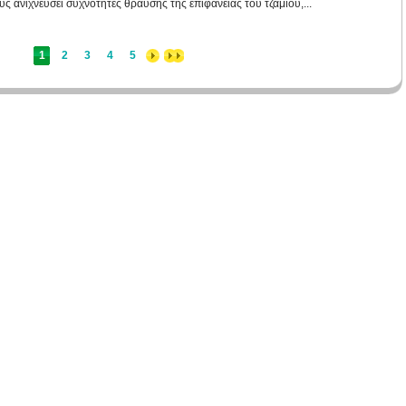
υς ανιχνεύσει συχνότητες θραύσης της επιφάνειας του τζαμιού,...
1
2
3
4
5