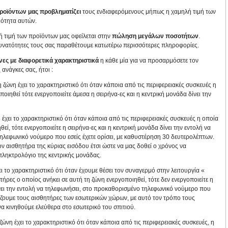
προϊόντων μας προβληματίζει
τους ενδιαφερόμενους μήπως η χαμηλή τιμή των
ιότητα αυτών.
λή τιμή των προϊόντων μας οφείλεται στην
πώληση μεγάλων ποσοτήτων
.
 δυνατότητες τους σας παραθέτουμε κατωτέρω περισσότερες πληροφορίες.
ώνες με διαφορετικά χαρακτηριστικά
η κάθε μία για να προσαρμόσετε τον
ανάγκες σας, ήτοι :
η ζώνη έχει το χαρακτηριστικό ότι όταν κάποια από τις περιφερειακές συσκευές η
ποιηθεί τότε ενεργοποιείτε άμεσα η σειρήνα-ες και η κεντρική μονάδα δίνει την
η έχει το χαρακτηριστικό ότι όταν κάποια από τις περιφερειακές συσκευές η οποία
εί, τότε ενεργοποιείτε η σειρήνα-ες και η κεντρική μονάδα δίνει την εντολή να
ηλεφωνικό νούμερο που εσείς έχετε ορίσει, με καθυστέρηση 30 δευτερολέπτων.
ν αισθητήρα της κύριας εισόδου έτσι ώστε να μας δοθεί ο χρόνος να
ληκτρολόγιο της κεντρικής μονάδας.
ει το χαρακτηριστικό ότι όταν έχουμε θέσει τον συναγερμό στην λειτουργία «
ρες ο οποίος ανήκει σε αυτή τη ζώνη ενεργοποιηθεί, τότε δεν ενεργοποιείτε η
ίνει την εντολή να τηλεφωνήσει, στο προκαθορισμένο τηλεφωνικό νούμερο που
 βάζουμε τους αισθητήρες των εσωτερικών χώρων, με αυτό τον τρόπο τους
 κινηθούμε ελεύθερα στο εσωτερικό του σπιτιού.
 ζώνη έχει το χαρακτηριστικό ότι όταν κάποια από τις περιφερειακές συσκευές, η