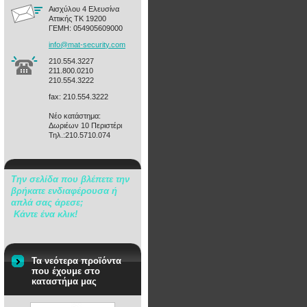
Αισχύλου 4 Ελευσίνα
Αττικής ΤΚ 19200
ΓΕΜΗ: 054905609000
info@mat
-securit
y.com
210.554.3227
211.800.0210
210.554.3222
fax: 210.554.3222
Νέο κατάστημα:
Δωριέων 10 Περιστέρι
Τηλ.:210.5710.074
Την σελίδα που βλέπετε την
βρήκατε ενδιαφέρουσα ή
απλά σας άρεσε;
Κάντε ένα κλικ!
Τα νεότερα προϊόντα
που έχουμε στο
καταστήμα μας