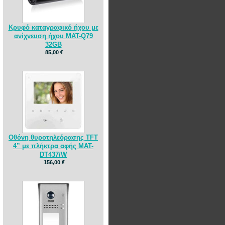
Κρυφό καταγραφικό ήχου με
ανίχνευση ήχου MAT-Q79
32GB
85,00 €
Οθόνη θυροτηλεόρασης TFT
4” με πλήκτρα αφής MAT-
DT437/W
156,00 €