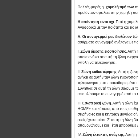
Πολλές φορές η
χαμηλή τιμή των 
προϊόντων οφείλετε στην χαμηλή πο
Η απάντηση είναι όχι
. Γιατί η χαμη
Αναφορικά με την ποιότητα και τις
Α. Οι συναγερμοί μας διαθέτουν ζ
ασύρματο συναγερμό ανάλογα με τις 
Ι.
Ζώνη άμεσης ειδοποίησης
. Αυτή 
οποία ανήκει σε αυτή τη ζώνη ενεργο
εντολή να τηλεφωνήσει.
ΙΙ.
Ζώνη καθυστέρησης
. Αυτή η ζών
ανήκει σε αυτήν την ζώνη ενεργοποιηθ
τηλεφωνήσει, στο προκαθορισμένο τ
Συνήθως σε αυτή τη ζώνη βάζουμε το
αφοπλίσουμε το συναγερμό από το π
ΙΙΙ.
Εσωτερική ζώνη
. Αυτή η ζώνη έχ
HOME» και κάποιος από τους αισθητή
σειρήνα-ες και η κεντρική μονάδα δ
εσείς έχετε ορίσει. Σ’ αυτή τη ζώνη
απομονώνουμε και
έτσι μπορούμε να
ΙV.
Ζώνη έκτακτης ανάγκης
. Αυτή η