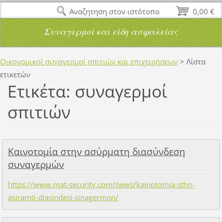
Αναζητηση στον ιστότοπο
0,00 €
Συναγερμοί και είδη ασφαλείας
Οικονομικοί συναγερμοί σπιτιών και επιχειρήσεων
>
Λίστα
ετικετών
Ετικέτα: συναγερμοί
σπιτιών
Καινοτομία στην ασύρματη διασύνδεση
συναγερμών
https://www.mat-security.com/news/kainotomia-sthn-
asiramti-diasindesi-sinagermon/