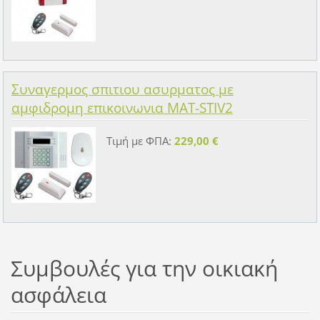
Συναγερμος σπιτιου ασυρματος με
αμφιδρομη επικοινωνια MAT-STIV2
Τιμή με ΦΠΑ:
229,00 €
Συμβουλές για την οικιακή
ασφάλεια