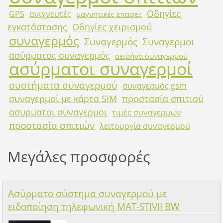
Οδηγίες
GPS
ανιχνευτές
μαγνητικές επαφές
εγκατάστασης
Οδηγίες χειρισμού
συναγερμός
Συναγερμός
Συναγερμοι
ασύρματος συναγερμός
σειρήνα συναγερμού
ασύρματοι συναγερμοί
συστήματα συναγερμού
συναγερμός gsm
συναγερμοί με κάρτα SIM
προστασία σπιτιού
ασυρματοι συναγερμοι
τιμές συναγερμών
προστασία σπιτιών
λειτουργία συναγερμού
Μεγάλες προσφορές
Ασύρματο σύστημα συναγερμού με
ειδοποίηση τηλεφωνική MAT-STIVII BW