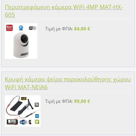
Περιστρεφόμενη κάμερα WiFi 4MP MAT-HX-
605
Τιμή με ΦΠΑ:
84,00 €
Κρυφή κάμερα ψείρα παρακολούθησης χώρου
WiFi MAT-NEIA6
Τιμή με ΦΠΑ:
99,00 €