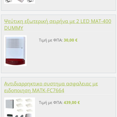
Ψεύτικη εξωτερική σειρήνα με 2 LED MAT-400
DUMMY
Τιμή με ΦΠΑ:
30,00 €
Αντιδιαρρηκτικο συστημα ασφαλειας με
ειδοποιηση MATK-FC7664
Τιμή με ΦΠΑ:
439,00 €