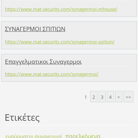
https://www.mat-security.com/synagermoi-mhouse/
ΣΥΝΑΓΕΡΜΟΙ ΣΠΙΤΙΩΝ
https://www.mat-security.com/synagermoi-spition/
Επαγγελματικοι Συναγερμοι
https://www.mat-security.com/synagermoi/
1
2
3
4
>
>>
Ετικέτες
παρελκόμενα
ενσύρματοι συναγερμοί