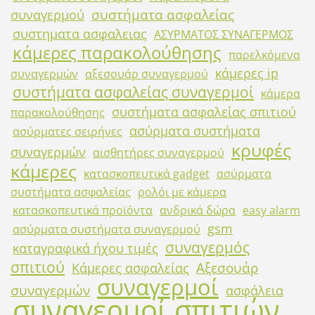
συστήματα ασφαλείας
συναγερμού
συστηματα ασφαλειας
ΑΣΥΡΜΑΤΟΣ ΣΥΝΑΓΕΡΜΟΣ
κάμερες παρακολούθησης
παρελκόμενα
κάμερες ip
συναγερμών
αξεσουάρ συναγερμού
συστήματα ασφαλείας συναγερμοί
κάμερα
συστήματα ασφαλείας σπιτιού
παρακολούθησης
ασύρματα συστήματα
ασύρματες σειρήνες
κρυφές
συναγερμών
αισθητήρες συναγερμού
κάμερες
κατασκοπευτικά gadget
ασύρματα
συστήματα ασφαλείας
ρολόι με κάμερα
κατασκοπευτικά προϊόντα
ανδρικά δώρα
easy alarm
gsm
ασύρματα συστήματα συναγερμού
συναγερμός
καταγραφικά ήχου τιμές
σπιτιού
Αξεσουάρ
Κάμερες ασφαλείας
συναγερμοί
συναγερμών
ασφάλεια
συναγερμοί σπιτιών