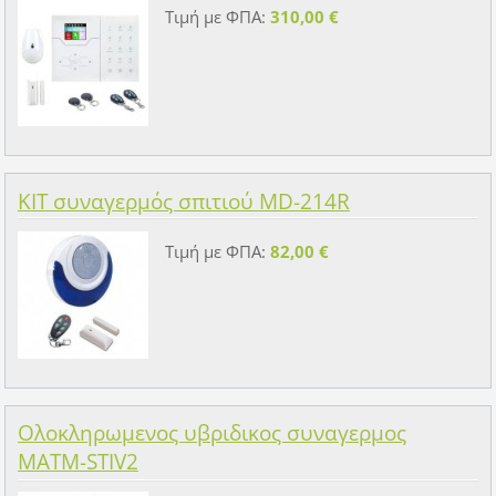
Τιμή με ΦΠΑ:
310,00 €
KIT συναγερμός σπιτιού MD-214R
Τιμή με ΦΠΑ:
82,00 €
Ολοκληρωμενος υβριδικος συναγερμος
MATM-STIV2