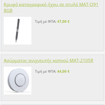
Κρυφό καταγραφικό ήχου σε στυλό MAT-Q91
8GB
Τιμή με ΦΠΑ:
47,00 €
Ασύρματος ανιχνευτής καπνού MAT-2105R
Τιμή με ΦΠΑ:
44,00 €