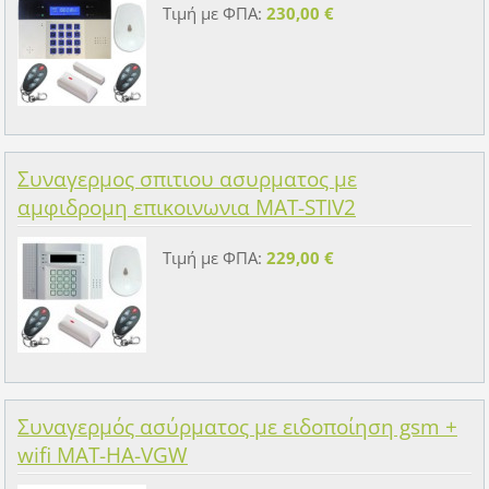
Τιμή με ΦΠΑ:
230,00 €
Συναγερμος σπιτιου ασυρματος με
αμφιδρομη επικοινωνια MAT-STIV2
Τιμή με ΦΠΑ:
229,00 €
Συναγερμός ασύρματος με ειδοποίηση gsm +
wifi MAT-HA-VGW