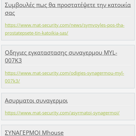
Συμβουλές πως θα προστατέψετε την κατοικία
σας
https://www.mat-security.com/news/symvoyles-pos-tha-
prostatepsete-tin-katoikia-sas/
Οδηγιες εγκαταστασης συναγερμου MYL-
007K3
https://www.mat-security.com/odigies-synagermou-myl-
007k3/
Ασυρματοι συναγερμοι
https://www.mat-security.com/asyrmatoi-synagermoi/
ΣΥΝΑΓΕΡΜΟΙ Mhouse