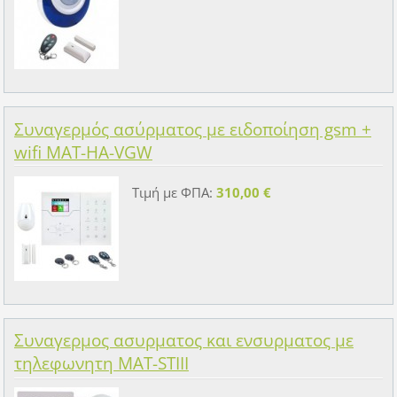
Συναγερμός ασύρματος με ειδοποίηση gsm +
wifi MAT-HA-VGW
Τιμή με ΦΠΑ:
310,00 €
Συναγερμος ασυρματος και ενσυρματος με
τηλεφωνητη MAT-STIII