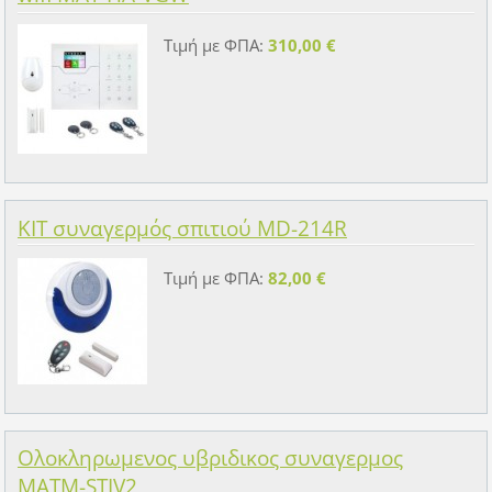
Τιμή με ΦΠΑ:
310,00 €
KIT συναγερμός σπιτιού MD-214R
Τιμή με ΦΠΑ:
82,00 €
Ολοκληρωμενος υβριδικος συναγερμος
MATM-STIV2