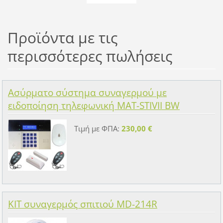
Προϊόντα με τις
περισσότερες πωλήσεις
Ασύρματο σύστημα συναγερμού με
ειδοποίηση τηλεφωνική MAT-STIVII BW
Τιμή με ΦΠΑ:
230,00 €
KIT συναγερμός σπιτιού MD-214R