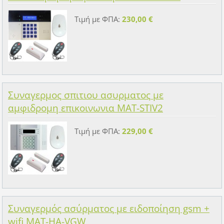
Τιμή με ΦΠΑ:
230,00 €
Συναγερμος σπιτιου ασυρματος με
αμφιδρομη επικοινωνια MAT-STIV2
Τιμή με ΦΠΑ:
229,00 €
Συναγερμός ασύρματος με ειδοποίηση gsm +
wifi MAT-HA-VGW