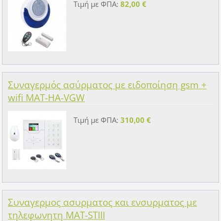
Τιμή με ΦΠΑ:
82,00 €
Συναγερμός ασύρματος με ειδοποίηση gsm +
wifi MAT-HA-VGW
Τιμή με ΦΠΑ:
310,00 €
Συναγερμος ασυρματος και ενσυρματος με
τηλεφωνητη MAT-STIII