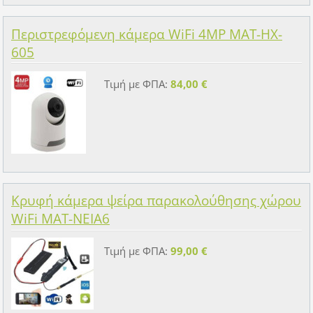
Περιστρεφόμενη κάμερα WiFi 4MP MAT-HX-
605
Τιμή με ΦΠΑ:
84,00 €
Κρυφή κάμερα ψείρα παρακολούθησης χώρου
WiFi MAT-NEIA6
Τιμή με ΦΠΑ:
99,00 €