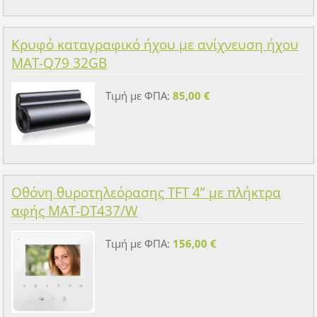
Κρυφό καταγραφικό ήχου με ανίχνευση ήχου
MAT-Q79 32GB
Τιμή με ΦΠΑ:
85,00 €
Οθόνη θυροτηλεόρασης TFT 4” με πλήκτρα
αφής MAT-DT437/W
Τιμή με ΦΠΑ:
156,00 €