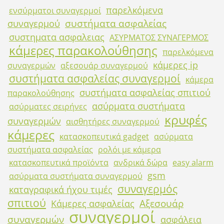
παρελκόμενα
ενσύρματοι συναγερμοί
συστήματα ασφαλείας
συναγερμού
συστηματα ασφαλειας
ΑΣΥΡΜΑΤΟΣ ΣΥΝΑΓΕΡΜΟΣ
κάμερες παρακολούθησης
παρελκόμενα
κάμερες ip
συναγερμών
αξεσουάρ συναγερμού
συστήματα ασφαλείας συναγερμοί
κάμερα
συστήματα ασφαλείας σπιτιού
παρακολούθησης
ασύρματα συστήματα
ασύρματες σειρήνες
κρυφές
συναγερμών
αισθητήρες συναγερμού
κάμερες
κατασκοπευτικά gadget
ασύρματα
συστήματα ασφαλείας
ρολόι με κάμερα
κατασκοπευτικά προϊόντα
ανδρικά δώρα
easy alarm
gsm
ασύρματα συστήματα συναγερμού
συναγερμός
καταγραφικά ήχου τιμές
σπιτιού
Αξεσουάρ
Κάμερες ασφαλείας
συναγερμοί
συναγερμών
ασφάλεια