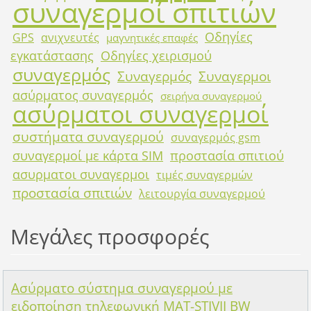
συναγερμοί σπιτιών
Οδηγίες
GPS
ανιχνευτές
μαγνητικές επαφές
εγκατάστασης
Οδηγίες χειρισμού
συναγερμός
Συναγερμός
Συναγερμοι
ασύρματος συναγερμός
σειρήνα συναγερμού
ασύρματοι συναγερμοί
συστήματα συναγερμού
συναγερμός gsm
συναγερμοί με κάρτα SIM
προστασία σπιτιού
ασυρματοι συναγερμοι
τιμές συναγερμών
προστασία σπιτιών
λειτουργία συναγερμού
Μεγάλες προσφορές
Ασύρματο σύστημα συναγερμού με
ειδοποίηση τηλεφωνική MAT-STIVII BW