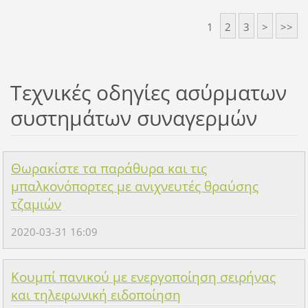
1
2
3
>
>>
Τεχνικές οδηγίες ασύρματων
συστημάτων συναγερμών
Θωρακίστε τα παράθυρα και τις
μπαλκονόπορτες με ανιχνευτές θραύσης
τζαμιών
2020-03-31 16:09
Κουμπί πανικού με ενεργοποίηση σειρήνας
και τηλεφωνική ειδοποίηση