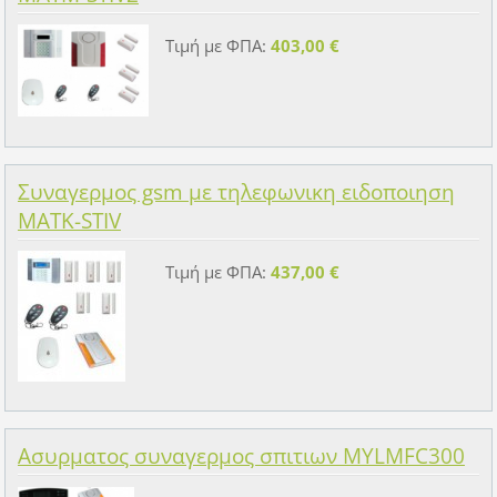
Τιμή με ΦΠΑ:
403,00 €
Συναγερμος gsm με τηλεφωνικη ειδοποιηση
MATK-STIV
Τιμή με ΦΠΑ:
437,00 €
Ασυρματος συναγερμος σπιτιων MYLMFC300