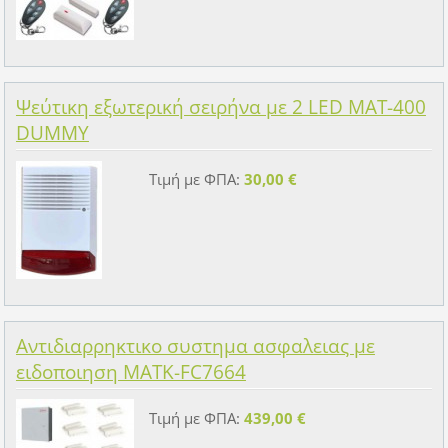
Ψεύτικη εξωτερική σειρήνα με 2 LED MAT-400
DUMMY
Τιμή με ΦΠΑ:
30,00 €
Αντιδιαρρηκτικο συστημα ασφαλειας με
ειδοποιηση MATK-FC7664
Τιμή με ΦΠΑ:
439,00 €