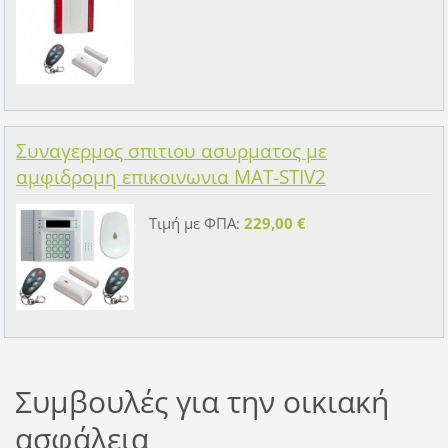
Συναγερμος σπιτιου ασυρματος με
αμφιδρομη επικοινωνια MAT-STIV2
Τιμή με ΦΠΑ:
229,00 €
Συμβουλές για την οικιακή
ασφάλεια