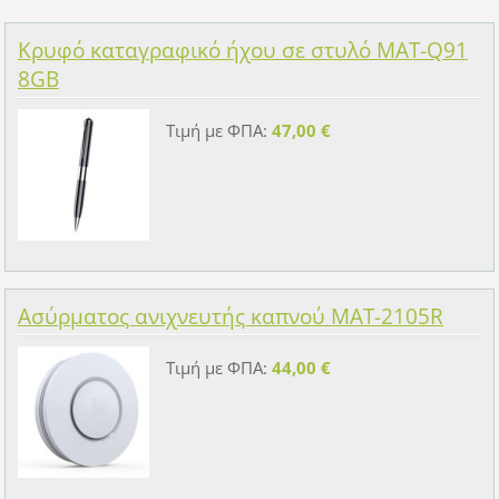
Κρυφό καταγραφικό ήχου σε στυλό MAT-Q91
8GB
Τιμή με ΦΠΑ:
47,00 €
Ασύρματος ανιχνευτής καπνού MAT-2105R
Τιμή με ΦΠΑ:
44,00 €