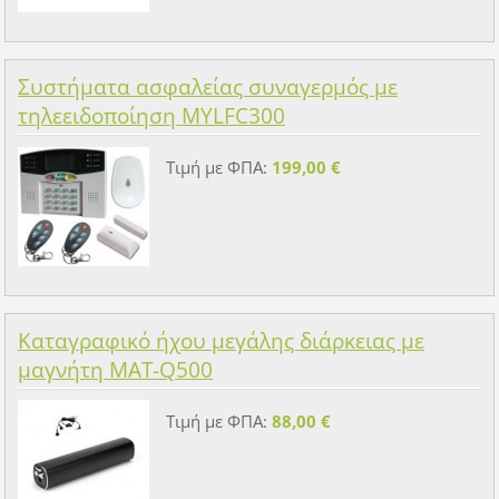
Συστήματα ασφαλείας συναγερμός με
τηλεειδοποίηση ΜYLFC300
Τιμή με ΦΠΑ:
199,00 €
Καταγραφικό ήχου μεγάλης διάρκειας με
μαγνήτη MAT-Q500
Τιμή με ΦΠΑ:
88,00 €