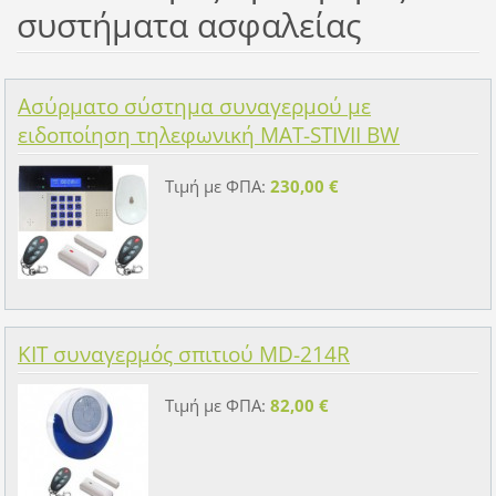
συστήματα ασφαλείας
Ασύρματο σύστημα συναγερμού με
ειδοποίηση τηλεφωνική MAT-STIVII BW
Τιμή με ΦΠΑ:
230,00 €
KIT συναγερμός σπιτιού MD-214R
Τιμή με ΦΠΑ:
82,00 €