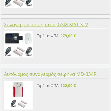
Συναγερμος ασυρματος GSM MAT-STV
Τιμή με ΦΠΑ:
279,00 €
Αυτόνομος συναγερμός σειρήνα MD-334R
Τιμή με ΦΠΑ:
122,00 €