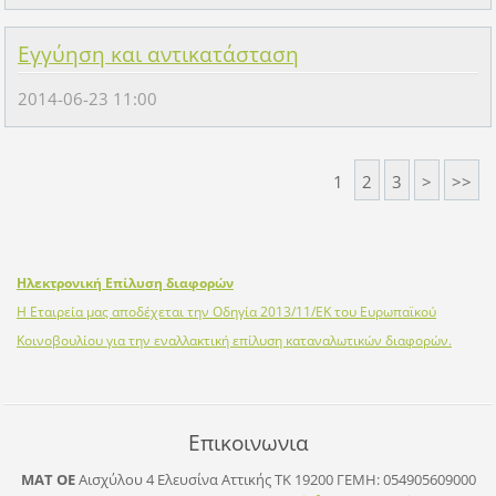
Εγγύηση και αντικατάσταση
2014-06-23 11:00
1
2
3
>
>>
Ηλεκτρονική Επίλυση διαφορών
Η Εταιρεία μας αποδέχεται την Οδηγία 2013/11/ΕΚ του Ευρωπαϊκού
Κοινοβουλίου για την εναλλακτική επίλυση καταναλωτικών διαφορών.
Επικοινωνια
ΜΑΤ ΟΕ
Αισχύλου 4 Ελευσίνα Αττικής ΤΚ 19200
ΓΕΜΗ: 054905609000