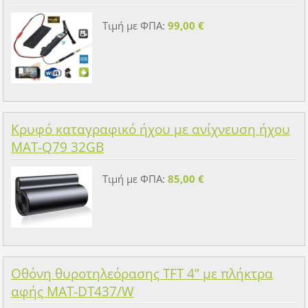
Τιμή με ΦΠΑ:
99,00 €
Κρυφό καταγραφικό ήχου με ανίχνευση ήχου
MAT-Q79 32GB
Τιμή με ΦΠΑ:
85,00 €
Οθόνη θυροτηλεόρασης TFT 4” με πλήκτρα
αφής MAT-DT437/W