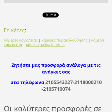
Ετικέτες
:
Κάμερες ασφαλείας
|
κάμερες παρακολούθησης
|
κάμερα
|
κάμερες ip
|
κάμερες μέσω internet
Ζητήστε μας προσφορά ανάλογα με τις
ανάγκες σας
2105543227-2118000210
στα τηλέφωνα
-2105710074
Οι καλύτερες προσφορές σε