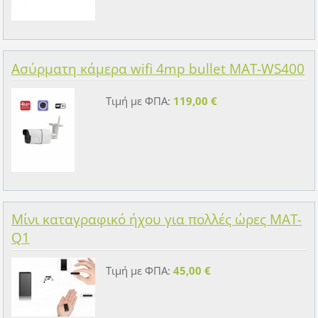
Ασύρματη κάμερα wifi 4mp bullet MAT-WS400
Τιμή με ΦΠΑ:
119,00 €
Μίνι καταγραφικό ήχου για πολλές ώρες MAT-
Q1
Τιμή με ΦΠΑ:
45,00 €