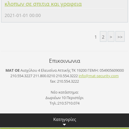
κλοπων σε σπιτια και γραφεια
2021-01-01 00:00
1
2
>
>>
Επικοινωνια
ΜΑΤ ΟΕ
Αισχύλου 4 Ελευσίνα Αττικής ΤΚ 19200
ΓΕΜΗ: 054905609000
210.554.3227 211.800.0210 210.554.3222
info@mat
-securit
y.com
fax: 210.554.3222
Νέο κατάστημα:
Δωριέων 10 Περιστέρι
Τηλ.:210.5710.074
Κατηγορίες