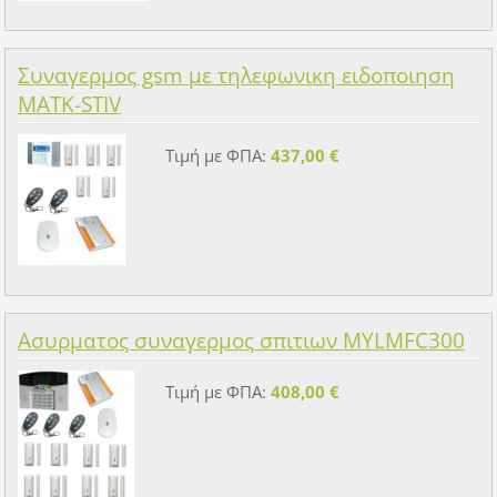
Συναγερμος gsm με τηλεφωνικη ειδοποιηση
MATK-STIV
Τιμή με ΦΠΑ:
437,00 €
Ασυρματος συναγερμος σπιτιων MYLMFC300
Τιμή με ΦΠΑ:
408,00 €