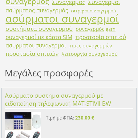
συναγερμός
Συναγερμός
Συναγερμοι
ασύρματος συναγερμός
σειρήνα συναγερμού
ασύρματοι συναγερμοί
συστήματα συναγερμού
συναγερμός gsm
συναγερμοί με κάρτα SIM
προστασία σπιτιού
ασυρματοι συναγερμοι
τιμές συναγερμών
προστασία σπιτιών
λειτουργία συναγερμού
Μεγάλες προσφορές
Ασύρματο σύστημα συναγερμού με
ειδοποίηση τηλεφωνική MAT-STIVII BW
Τιμή με ΦΠΑ:
230,00 €