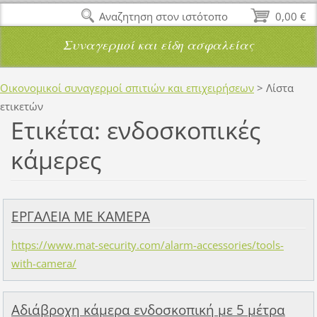
Αναζητηση στον ιστότοπο
0,00 €
Συναγερμοί και είδη ασφαλείας
Οικονομικοί συναγερμοί σπιτιών και επιχειρήσεων
>
Λίστα
ετικετών
Ετικέτα: ενδοσκοπικές
κάμερες
ΕΡΓΑΛΕΙΑ ΜΕ ΚΑΜΕΡΑ
https://www.mat-security.com/alarm-accessories/tools-
with-camera/
Αδιάβροχη κάμερα ενδοσκοπική με 5 μέτρα