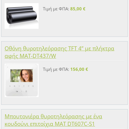
Τιμή με ΦΠΑ:
85,00 €
Οθόνη θυροτηλεόρασης TFT 4” με πλήκτρα
αφής MAT-DT437/W
Τιμή με ΦΠΑ:
156,00 €
Μπουτονιέρα θυροτηλεόρασης με ένα
κουδούνι επιτοίχια MAT DT607C-S1