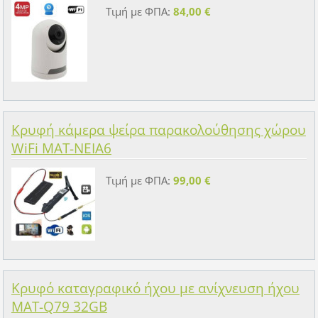
Τιμή με ΦΠΑ:
84,00 €
Κρυφή κάμερα ψείρα παρακολούθησης χώρου
WiFi MAT-NEIA6
Τιμή με ΦΠΑ:
99,00 €
Κρυφό καταγραφικό ήχου με ανίχνευση ήχου
MAT-Q79 32GB