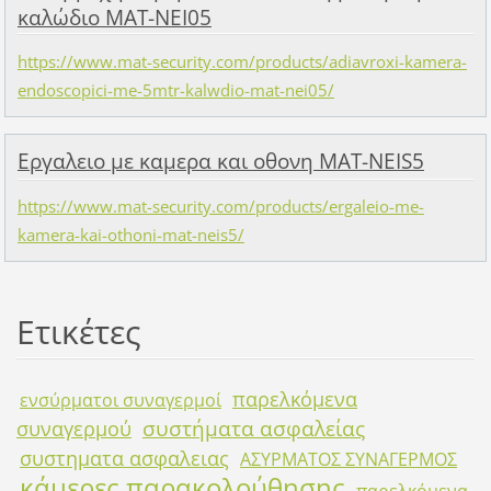
καλώδιο MAT-NEI05
https://www.mat-security.com/products/adiavroxi-kamera-
endoscopici-me-5mtr-kalwdio-mat-nei05/
Εργαλειο με καμερα και οθονη MAT-NEIS5
https://www.mat-security.com/products/ergaleio-me-
kamera-kai-othoni-mat-neis5/
Ετικέτες
παρελκόμενα
ενσύρματοι συναγερμοί
συστήματα ασφαλείας
συναγερμού
συστηματα ασφαλειας
ΑΣΥΡΜΑΤΟΣ ΣΥΝΑΓΕΡΜΟΣ
κάμερες παρακολούθησης
παρελκόμενα