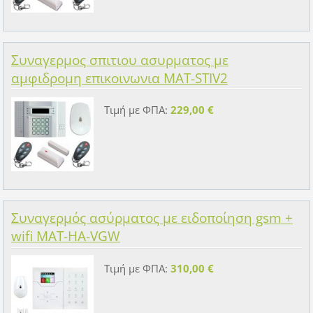
Συναγερμος σπιτιου ασυρματος με
αμφιδρομη επικοινωνια MAT-STIV2
Τιμή με ΦΠΑ:
229,00 €
Συναγερμός ασύρματος με ειδοποίηση gsm +
wifi MAT-HA-VGW
Τιμή με ΦΠΑ:
310,00 €