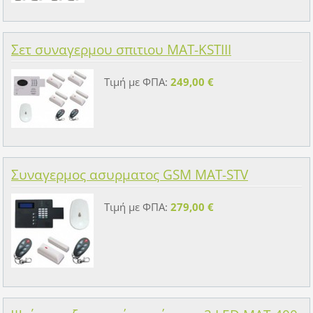
Σετ συναγερμου σπιτιου MAT-KSTIII
Τιμή με ΦΠΑ:
249,00 €
Συναγερμος ασυρματος GSM MAT-STV
Τιμή με ΦΠΑ:
279,00 €