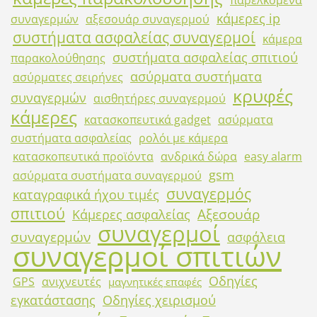
κάμερες ip
συναγερμών
αξεσουάρ συναγερμού
συστήματα ασφαλείας συναγερμοί
κάμερα
συστήματα ασφαλείας σπιτιού
παρακολούθησης
ασύρματα συστήματα
ασύρματες σειρήνες
κρυφές
συναγερμών
αισθητήρες συναγερμού
κάμερες
κατασκοπευτικά gadget
ασύρματα
συστήματα ασφαλείας
ρολόι με κάμερα
κατασκοπευτικά προϊόντα
ανδρικά δώρα
easy alarm
gsm
ασύρματα συστήματα συναγερμού
συναγερμός
καταγραφικά ήχου τιμές
σπιτιού
Αξεσουάρ
Κάμερες ασφαλείας
συναγερμοί
συναγερμών
ασφάλεια
συναγερμοί σπιτιών
Οδηγίες
GPS
ανιχνευτές
μαγνητικές επαφές
εγκατάστασης
Οδηγίες χειρισμού