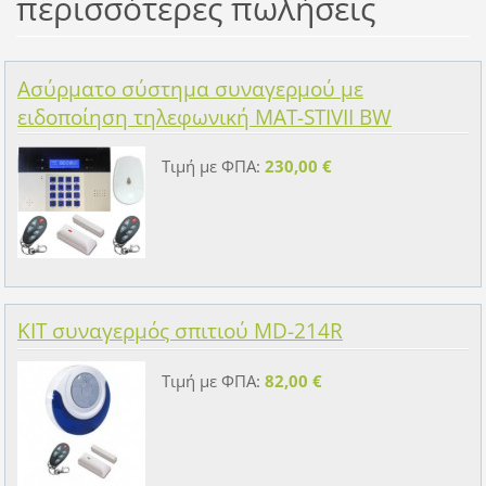
περισσότερες πωλήσεις
Ασύρματο σύστημα συναγερμού με
ειδοποίηση τηλεφωνική MAT-STIVII BW
Τιμή με ΦΠΑ:
230,00 €
KIT συναγερμός σπιτιού MD-214R
Τιμή με ΦΠΑ:
82,00 €