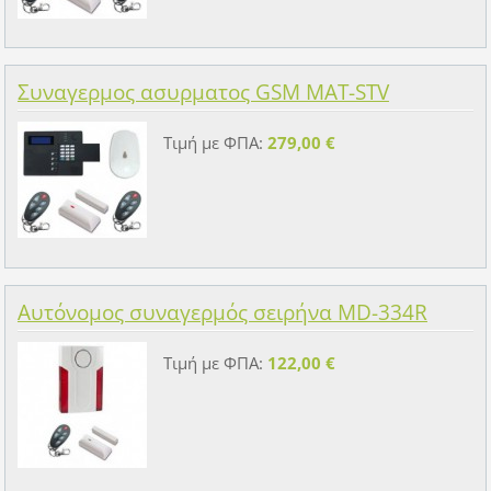
Συναγερμος ασυρματος GSM MAT-STV
Τιμή με ΦΠΑ:
279,00 €
Αυτόνομος συναγερμός σειρήνα MD-334R
Τιμή με ΦΠΑ:
122,00 €