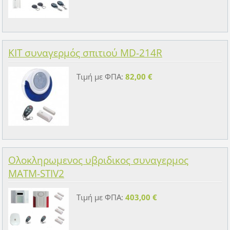
KIT συναγερμός σπιτιού MD-214R
Τιμή με ΦΠΑ:
82,00 €
Ολοκληρωμενος υβριδικος συναγερμος
MATM-STIV2
Τιμή με ΦΠΑ:
403,00 €