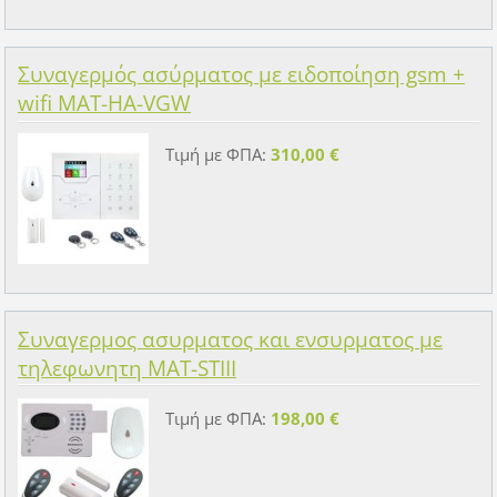
Συναγερμός ασύρματος με ειδοποίηση gsm +
wifi MAT-HA-VGW
Τιμή με ΦΠΑ:
310,00 €
Συναγερμος ασυρματος και ενσυρματος με
τηλεφωνητη MAT-STIII
Τιμή με ΦΠΑ:
198,00 €