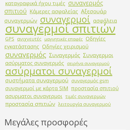
συναγερμός
καταγραφικά ήχου τιμές
σπιτιού
Αξεσουάρ
Κάμερες ασφαλείας
συναγερμοί
συναγερμών
ασφάλεια
συναγερμοί σπιτιών
Οδηγίες
GPS
ανιχνευτές
μαγνητικές επαφές
εγκατάστασης
Οδηγίες χειρισμού
συναγερμός
Συναγερμός
Συναγερμοι
ασύρματος συναγερμός
σειρήνα συναγερμού
ασύρματοι συναγερμοί
συστήματα συναγερμού
συναγερμός gsm
συναγερμοί με κάρτα SIM
προστασία σπιτιού
ασυρματοι συναγερμοι
τιμές συναγερμών
προστασία σπιτιών
λειτουργία συναγερμού
Μεγάλες προσφορές