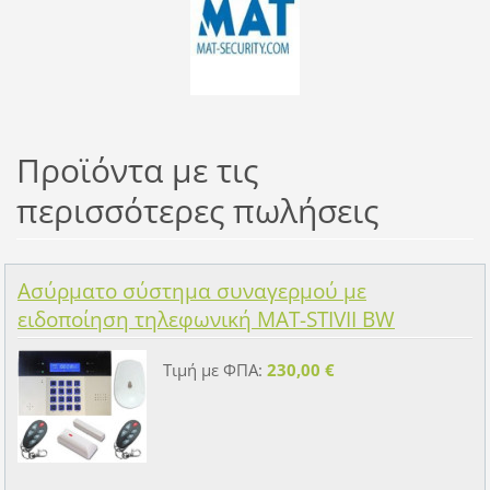
Προϊόντα με τις
περισσότερες πωλήσεις
Ασύρματο σύστημα συναγερμού με
ειδοποίηση τηλεφωνική MAT-STIVII BW
Τιμή με ΦΠΑ:
230,00 €