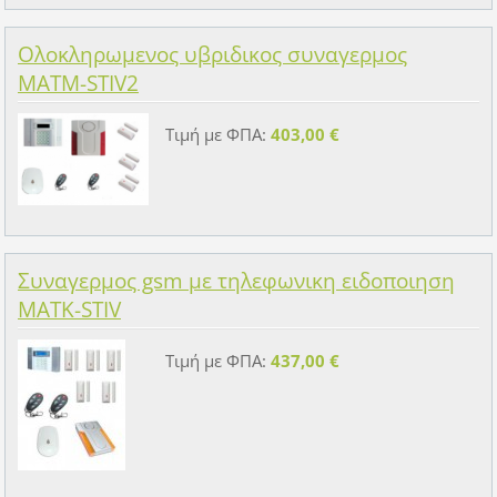
Ολοκληρωμενος υβριδικος συναγερμος
MATM-STIV2
Τιμή με ΦΠΑ:
403,00 €
Συναγερμος gsm με τηλεφωνικη ειδοποιηση
MATK-STIV
Τιμή με ΦΠΑ:
437,00 €