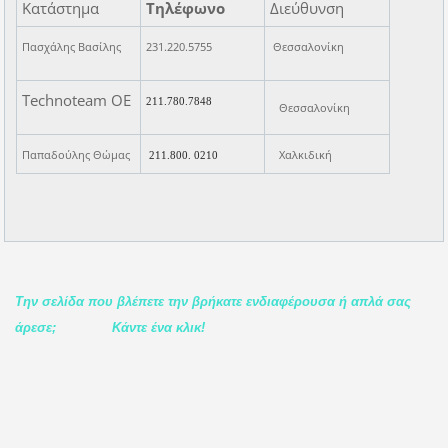
Κατάστημα
Τηλέφωνο
Διεύθυνση
Πασχάλης Βασίλης
231.220.5755
Θεσσαλονίκη
Technoteam ΟΕ
211.780.7848
Θεσσαλονίκη
Παπαδούλης Θώμας
Χαλκιδική
211.800. 0210
Την σελίδα που βλέπετε την βρήκατε ενδιαφέρουσα ή απλά σας
άρεσε;
Κάντε ένα κλικ!