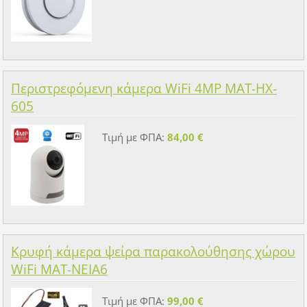
Περιστρεφόμενη κάμερα WiFi 4MP MAT-HX-
605
Τιμή με ΦΠΑ:
84,00 €
Κρυφή κάμερα ψείρα παρακολούθησης χώρου
WiFi MAT-NEIA6
Τιμή με ΦΠΑ:
99,00 €