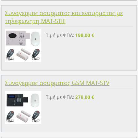
Συναγερμος ασυρματος και ενσυρματος με
τηλεφωνητη MAT-STIII
Τιμή με ΦΠΑ:
198,00 €
Συναγερμος ασυρματος GSM MAT-STV
Τιμή με ΦΠΑ:
279,00 €