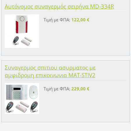
Αυτόνομος συναγερμός σειρήνα MD-334R
Τιμή με ΦΠΑ:
122,00 €
Συναγερμος σπιτιου ασυρματος με
αμφιδρομη επικοινωνια MAT-STIV2
Τιμή με ΦΠΑ:
229,00 €