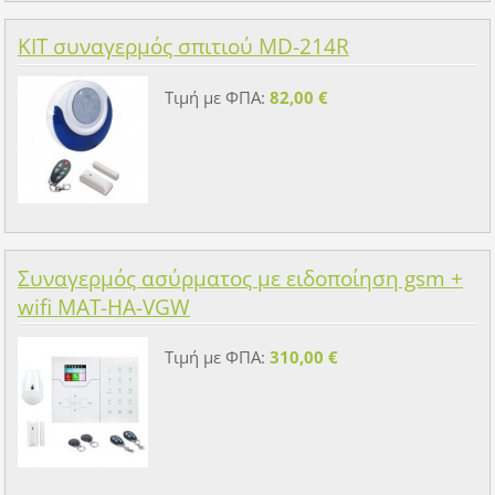
KIT συναγερμός σπιτιού MD-214R
Τιμή με ΦΠΑ:
82,00 €
Συναγερμός ασύρματος με ειδοποίηση gsm +
wifi MAT-HA-VGW
Τιμή με ΦΠΑ:
310,00 €