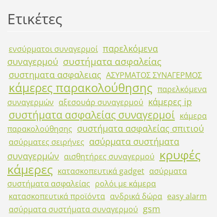
Ετικέτες
παρελκόμενα
ενσύρματοι συναγερμοί
συστήματα ασφαλείας
συναγερμού
συστηματα ασφαλειας
ΑΣΥΡΜΑΤΟΣ ΣΥΝΑΓΕΡΜΟΣ
κάμερες παρακολούθησης
παρελκόμενα
κάμερες ip
συναγερμών
αξεσουάρ συναγερμού
συστήματα ασφαλείας συναγερμοί
κάμερα
συστήματα ασφαλείας σπιτιού
παρακολούθησης
ασύρματα συστήματα
ασύρματες σειρήνες
κρυφές
συναγερμών
αισθητήρες συναγερμού
κάμερες
κατασκοπευτικά gadget
ασύρματα
συστήματα ασφαλείας
ρολόι με κάμερα
κατασκοπευτικά προϊόντα
ανδρικά δώρα
easy alarm
gsm
ασύρματα συστήματα συναγερμού