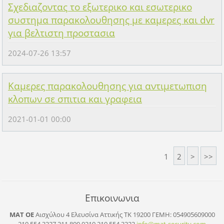
Σχεδιαζοντας το εξωτερικο και εσωτερικο
συστημα παρακολουθησης με καμερες και dvr
για βελτιστη προστασια
2024-07-26 13:57
Καμερες παρακολουθησης για αντιμετωπιση
κλοπων σε σπιτια και γραφεια
2021-01-01 00:00
1
2
>
>>
Επικοινωνια
ΜΑΤ ΟΕ
Αισχύλου 4 Ελευσίνα Αττικής ΤΚ 19200
ΓΕΜΗ: 054905609000
210.554.3227 211.800.0210 210.554.3222
info@mat
-securit
y.com