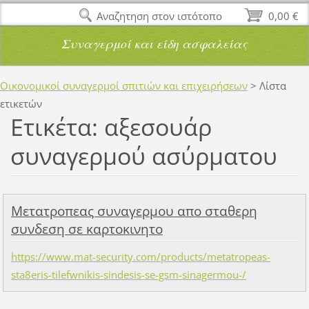
Αναζητηση στον ιστότοπο
0,00 €
Συναγερμοί και είδη ασφαλείας
Οικονομικοί συναγερμοί σπιτιών και επιχειρήσεων
>
Λίστα
ετικετών
Ετικέτα: αξεσουάρ
συναγερμού ασύρματου
Μετατροπεας συναγερμου απο σταθερη
συνδεση σε καρτοκινητο
https://www.mat-security.com/products/metatropeas-
sta8eris-tilefwnikis-sindesis-se-gsm-sinagermou-/