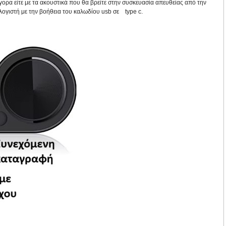
ήγορα είτε με τα ακουστικά που θα βρείτε στην συσκευασία απευθείας από την
λογιστή με την βοήθεια του καλωδίου usb σε type c.