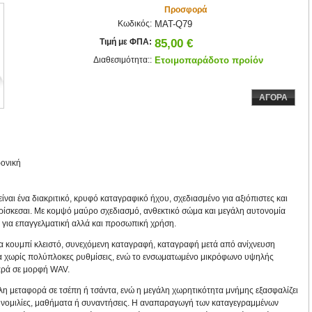
Προσφορά
Κωδικός:
MAT-Q79
Τιμή με ΦΠΑ:
85,00 €
Διαθεσιμότητα::
Ετοιμοπαράδοτο προίόν
ΑΓΟΡΑ
ονική
ίναι ένα διακριτικό, κρυφό καταγραφικό ήχου, σχεδιασμένο για αξιόπιστες και
ρίσκεσαι. Με κομψό μαύρο σχεδιασμό, ανθεκτικό σώμα και μεγάλη αυτονομία
ή για επαγγελματική αλλά και προσωπική χρήση.
να κουμπί κλειστό, συνεχόμενη καταγραφή, καταγραφή μετά από ανίχνευση
εσα χωρίς πολύπλοκες ρυθμίσεις, ενώ το ενσωματωμένο μικρόφωνο υψηλής
αρά σε μορφή WAV.
ολη μεταφορά σε τσέπη ή τσάντα, ενώ η μεγάλη χωρητικότητα μνήμης εξασφαλίζει
 συνομιλίες, μαθήματα ή συναντήσεις. Η αναπαραγωγή των καταγεγραμμένων