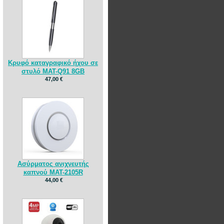
Κρυφό καταγραφικό ήχου σε
στυλό MAT-Q91 8GB
47,00 €
Ασύρματος ανιχνευτής
καπνού MAT-2105R
44,00 €