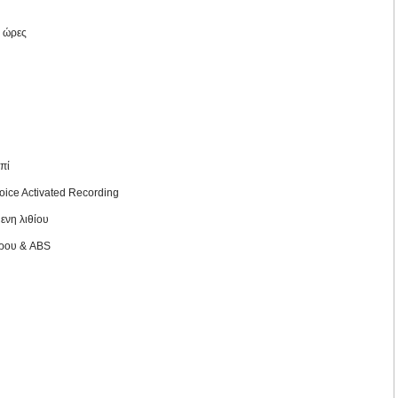
0 ώρες
πί
oice Activated Recording
νη λιθίου
ύρου & ABS