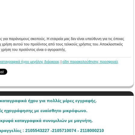
 για παράνομους σκοπούς. Η εταιρεία μας δεν είναι υπεύθυνη για τις όποιες
χρήση αυτού του προϊόντος από τους τελικούς χρήστες του. Αποκλειστικός
 χρήση του προϊόντος είναι ο αγοραστής.
καταγραφικά ήχου μεγάλης διάρκειας
|
είδη παρακολούθησης προσφορές
καταγραφικά ήχου για πολλές μέρες εγγραφής.
ές ηχογράφησης με ευαίσθητο μικρόφωνο.
κρυφά καταγραφικά συνομιλιών με μαγνήτη.
ραγγελίες : 2105543227 -2105710074 - 2118000210