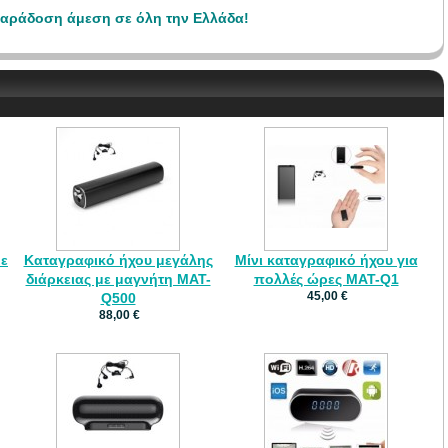
αράδοση άμεση σε όλη την Ελλάδα!
με
Καταγραφικό ήχου μεγάλης
Μίνι καταγραφικό ήχου για
διάρκειας με μαγνήτη MAT-
πολλές ώρες MAT-Q1
45,00 €
Q500
88,00 €