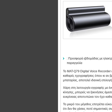
:
Προσφορά εβδομάδας με ηλεκτρ
παραγγελία
Το MAT-Q79 Digital Voice Recorder ε
καθαρές ηχογραφήσεις όπου κι αν β
μπαταρίας, αποτελεί ιδανική επιλογ
Χάρη στη λειτουργία εγγραφής με έ
κίνησης, μπορείς να ξεκινήσεις άμ
ευκρίνειας αποτυπώνει τον ήχο καθ
Το μικρό του μέγεθος επιτρέπει εύκ
ότι δεν θα χάσεις ποτέ σημαντικές