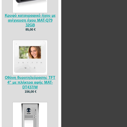
Κρυφό καταγραφικό ήχου με
ανίχνευση ήχου MAT-Q79
32GB
85,00 €
Οθόνη θυροτηλεόρασης TFT
4” με πλήκτρα αφής MAT-
DT437/W
156,00 €