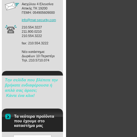
Αισχύλου 4 Ελευσίνα
Αττικής ΤΚ 19200
ΓΕΜΗ: 054905609000
info@mat
-securit
y.com
210.554.3227
211.800.0210
210.554.3222
fax: 210.554.3222
Νέο κατάστημα:
Δωριέων 10 Περιστέρι
Τηλ.:210.5710.074
Την σελίδα που βλέπετε την
βρήκατε ενδιαφέρουσα ή
απλά σας άρεσε;
Κάντε ένα κλικ!
Τα νεότερα προϊόντα
που έχουμε στο
καταστήμα μας