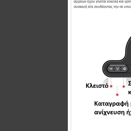
αρχείων ήχου γίνεται εύκολα και γρ
συσκευή είτε συνδέοντας την σε υπο