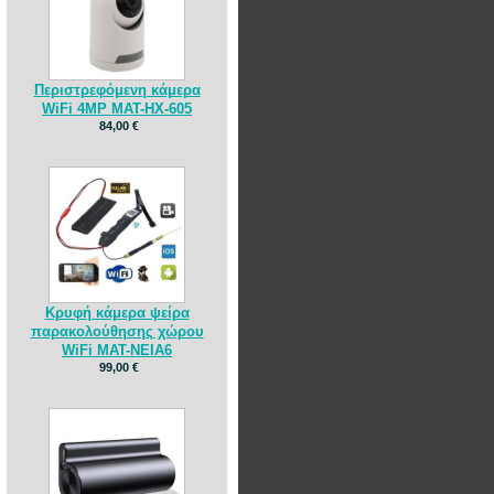
Περιστρεφόμενη κάμερα
WiFi 4MP MAT-HX-605
84,00 €
Κρυφή κάμερα ψείρα
παρακολούθησης χώρου
WiFi MAT-NEIA6
99,00 €