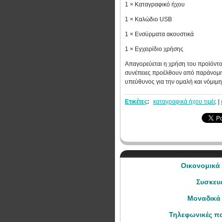
1 × Καταγραφικό ήχου
1 × Καλώδιο USB
1 × Ενσύρματα ακουστικά
1 × Εγχειρίδιο χρήσης
Απαγορεύεται η χρήση του προϊόντος
συνέπειες προέλθουν από παράνομη 
υπεύθυνος για την ομαλή και νόμιμη
Ετικέτες
:
καταγραφικά ήχου τιμές
|
Οικονομικά 
Συσκευ
Μοναδικά 
Τηλεφωνικές πα