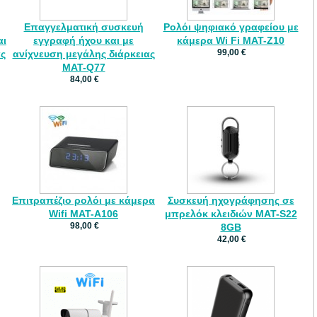
Επαγγελματική συσκευή
Ρολόι ψηφιακό γραφείου με
αι
εγγραφή ήχου και με
κάμερα Wi Fi MAT-Z10
99,00 €
ας
ανίχνευση μεγάλης διάρκειας
MAT-Q77
84,00 €
Επιτραπέζιο ρολόι με κάμερα
Συσκευή ηχογράφησης σε
Wifi MAT-A106
μπρελόκ κλειδιών MAT-S22
98,00 €
8GB
42,00 €