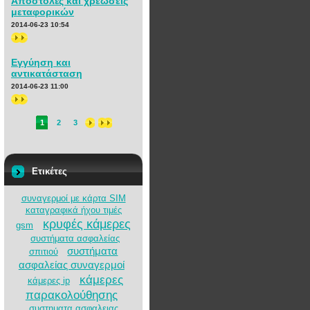
Αποστολές και χρεώσεις
μεταφορικών
2014-06-23 10:54
>>
Εγγύηση και
αντικατάσταση
2014-06-23 11:00
>>
1
2
3
Ετικέτες
συναγερμοί με κάρτα SIM
καταγραφικά ήχου τιμές
κρυφές κάμερες
gsm
συστήματα ασφαλείας
συστήματα
σπιτιού
ασφαλείας συναγερμοί
κάμερες
κάμερες ip
παρακολούθησης
συστηματα ασφαλειας