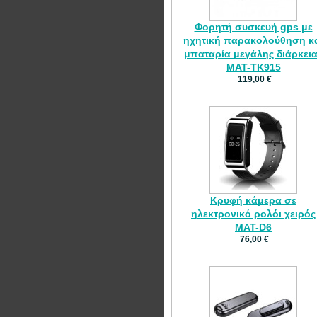
Φορητή συσκευή gps με
ηχητική παρακολούθηση κ
μπαταρία μεγάλης διάρκει
MAT-TK915
119,00 €
Κρυφή κάμερα σε
ηλεκτρονικό ρολόι χειρός
MAT-D6
76,00 €