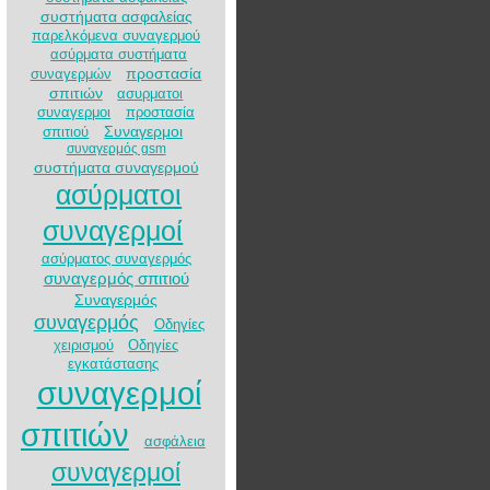
συστήματα ασφαλείας
παρελκόμενα συναγερμού
ασύρματα συστήματα
προστασία
συναγερμών
σπιτιών
ασυρματοι
συναγερμοι
προστασία
Συναγερμοι
σπιτιού
συναγερμός gsm
συστήματα συναγερμού
ασύρματοι
συναγερμοί
ασύρματος συναγερμός
συναγερμός σπιτιού
Συναγερμός
συναγερμός
Οδηγίες
χειρισμού
Οδηγίες
εγκατάστασης
συναγερμοί
σπιτιών
ασφάλεια
συναγερμοί