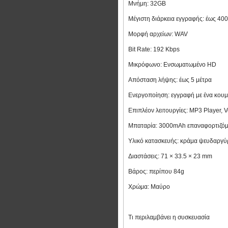
Μνήμη: 32GB
Μέγιστη διάρκεια εγγραφής: έως 40
Μορφή αρχείων: WAV
Bit Rate: 192 Kbps
Μικρόφωνο: Ενσωματωμένο HD
Απόσταση λήψης: έως 5 μέτρα
Ενεργοποίηση: εγγραφή με ένα κουμ
Επιπλέον λειτουργίες: MP3 Player, V
Μπαταρία: 3000mAh επαναφορτιζόμε
Υλικό κατασκευής: κράμα ψευδαργ
Διαστάσεις: 71 × 33.5 × 23 mm
Βάρος: περίπου 84g
Χρώμα: Μαύρο
Τι περιλαμβάνει η συσκευασία