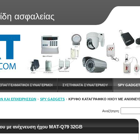
είδη ασφαλείας
ΕΠΑΓΓΕΛΜΑΤΙΚΟΙ ΣΥΝΑΓΕΡΜΟΙ
ΣΥΣΤΗΜΑΤΑ ΣΥΝΑΓΕΡΜΟΥ
SPY GADGE
Ν ΚΑΙ ΕΠΙΧΕΙΡΉΣΕΩΝ
SPY GADGETS
ΚΡΥΦΌ ΚΑΤΑΓΡΑΦΙΚΌ ΉΧΟΥ ΜΕ ΑΝΊΧΝΕΥ
Αναζήτηση:
ου με ανίχνευση ήχου MAT-Q79 32GB