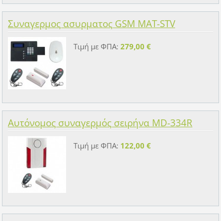
Συναγερμος ασυρματος GSM MAT-STV
Τιμή με ΦΠΑ:
279,00 €
Αυτόνομος συναγερμός σειρήνα MD-334R
Τιμή με ΦΠΑ:
122,00 €