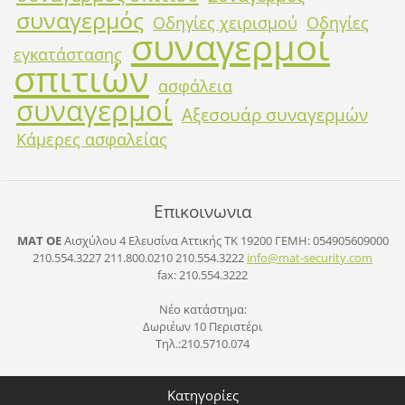
συναγερμός
Οδηγίες χειρισμού
Οδηγίες
συναγερμοί
εγκατάστασης
σπιτιών
ασφάλεια
συναγερμοί
Αξεσουάρ συναγερμών
Κάμερες ασφαλείας
Επικοινωνια
ΜΑΤ ΟΕ
Αισχύλου 4 Ελευσίνα Αττικής ΤΚ 19200
ΓΕΜΗ: 054905609000
210.554.3227 211.800.0210 210.554.3222
info@mat
-securit
y.com
fax: 210.554.3222
Νέο κατάστημα:
Δωριέων 10 Περιστέρι
Τηλ.:210.5710.074
Κατηγορίες