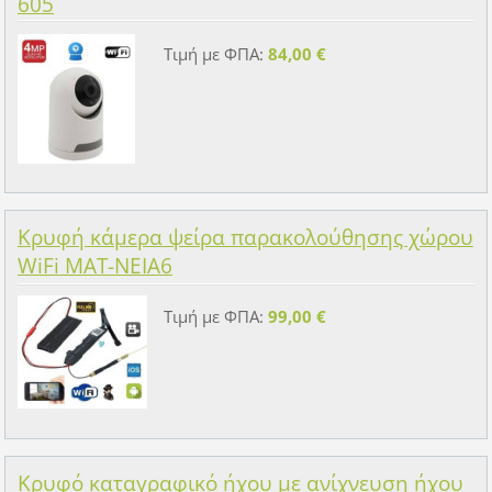
605
Τιμή με ΦΠΑ:
84,00 €
Κρυφή κάμερα ψείρα παρακολούθησης χώρου
WiFi MAT-NEIA6
Τιμή με ΦΠΑ:
99,00 €
Κρυφό καταγραφικό ήχου με ανίχνευση ήχου