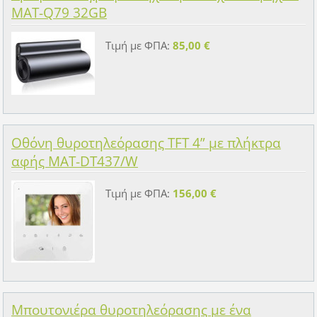
MAT-Q79 32GB
Τιμή με ΦΠΑ:
85,00 €
Οθόνη θυροτηλεόρασης TFT 4” με πλήκτρα
αφής MAT-DT437/W
Τιμή με ΦΠΑ:
156,00 €
Μπουτονιέρα θυροτηλεόρασης με ένα