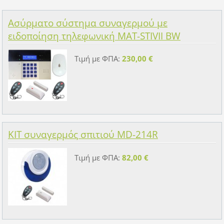
Ασύρματο σύστημα συναγερμού με
ειδοποίηση τηλεφωνική MAT-STIVII BW
Τιμή με ΦΠΑ:
230,00 €
KIT συναγερμός σπιτιού MD-214R
Τιμή με ΦΠΑ:
82,00 €