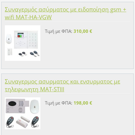
Συναγερμός ασύρματος με ειδοποίηση gsm +
wifi MAT-HA-VGW
Τιμή με ΦΠΑ:
310,00 €
Συναγερμος ασυρματος και ενσυρματος με
τηλεφωνητη MAT-STIII
Τιμή με ΦΠΑ:
198,00 €