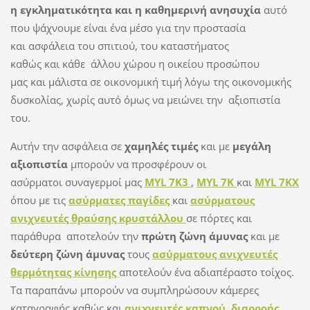
η εγκληματικότητα και η καθημερινή ανησυχία
αυτό
που ψάχνουμε είναι ένα μέσο για την προστασία
και ασφάλεια του σπιτιού, του καταστήματος
καθώς και κάθε άλλου χώρου η οικείου προσώπου
μας και μάλιστα σε οικονομική τιμή λόγω της οικονομικής
δυσκολίας, χωρίς αυτό όμως να μειώνει την αξιοπιστία
του.
Αυτήν την ασφάλεια σε
χαμηλές τιμές
και με
μεγάλη
αξιοπιστία
μπορούν να προσφέρουν οι
ασύρματοι συναγερμοί μας
MYL 7K3
,
MYL 7K
και
MYL 7KX
όπου με τις
ασύρματες παγίδες
και
ασύρματους
ανιχνευτές θραύσης κρυστάλλου
σε πόρτες και
παράθυρα αποτελούν την
πρώτη ζώνη άμυνας
και με
δεύτερη ζώνη άμυνας
τους
ασύρματους ανιχνευτές
θερμότητας κίνησης
αποτελούν ένα αδιαπέραστο τοίχος.
Τα παραπάνω μπορούν να συμπληρώσουν κάμερες
καταγραφής καθώς και
ανιχνευτές καπνού
,
διαρροής