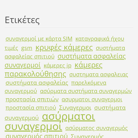
Ετικέτες
συναγερμοί με κάρτα SIM
καταγραφικά ήχου
κρυφές κάμερες
τιμές
gsm
συστήματα
συστήματα ασφαλείας
ασφαλείας σπιτιού
κάμερες
συναγερμοί
κάμερες ip
παρακολούθησης
συστηματα ασφαλειας
συστήματα ασφαλείας
παρελκόμενα
συναγερμού
ασύρματα συστήματα συναγερμών
προστασία σπιτιών
ασυρματοι συναγερμοι
Συναγερμοι
συστήματα
προστασία σπιτιού
ασύρματοι
συναγερμού
συναγερμοί
ασύρματος συναγερμός
συναγερμός σπιτιού
Συναγερμός