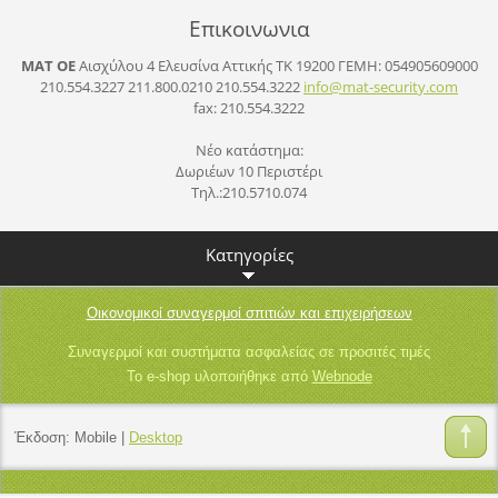
Επικοινωνια
ΜΑΤ ΟΕ
Αισχύλου 4 Ελευσίνα Αττικής ΤΚ 19200
ΓΕΜΗ: 054905609000
210.554.3227 211.800.0210 210.554.3222
info@mat
-securit
y.com
fax: 210.554.3222
Νέο κατάστημα:
Δωριέων 10 Περιστέρι
Τηλ.:210.5710.074
Κατηγορίες
Οικονομικοί συναγερμοί σπιτιών και επιχειρήσεων
Συναγερμοί και συστήματα ασφαλείας σε προσιτές τιμές
Το e-shop υλοποιήθηκε από
Webnode
Έκδοση:
Mobile
|
Desktop