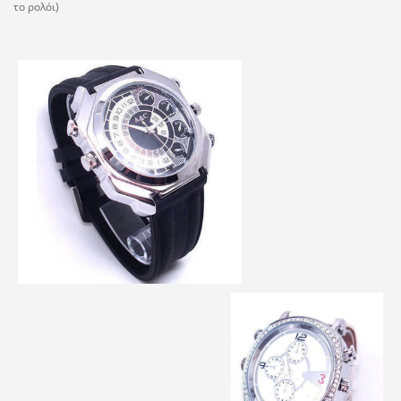
το ρολόι)