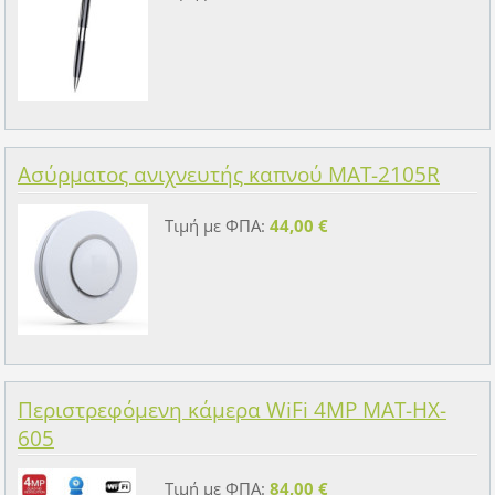
Ασύρματος ανιχνευτής καπνού MAT-2105R
Τιμή με ΦΠΑ:
44,00 €
Περιστρεφόμενη κάμερα WiFi 4MP MAT-HX-
605
Τιμή με ΦΠΑ:
84,00 €