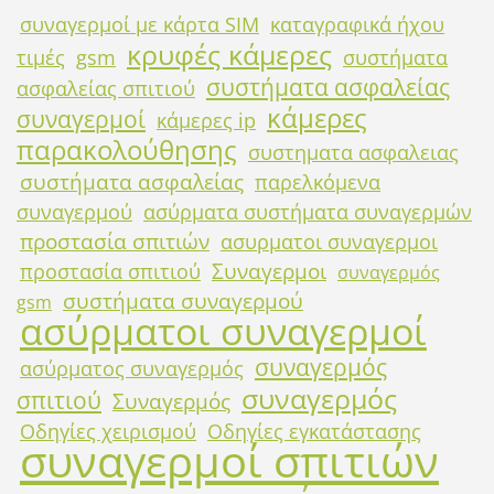
συναγερμοί με κάρτα SIM
καταγραφικά ήχου
κρυφές κάμερες
τιμές
gsm
συστήματα
συστήματα ασφαλείας
ασφαλείας σπιτιού
κάμερες
συναγερμοί
κάμερες ip
παρακολούθησης
συστηματα ασφαλειας
συστήματα ασφαλείας
παρελκόμενα
συναγερμού
ασύρματα συστήματα συναγερμών
προστασία σπιτιών
ασυρματοι συναγερμοι
Συναγερμοι
προστασία σπιτιού
συναγερμός
συστήματα συναγερμού
gsm
ασύρματοι συναγερμοί
συναγερμός
ασύρματος συναγερμός
συναγερμός
σπιτιού
Συναγερμός
Οδηγίες χειρισμού
Οδηγίες εγκατάστασης
συναγερμοί σπιτιών