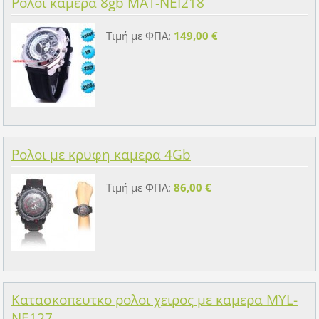
Ρολοι καμερα 8gb MAT-NEI218
Τιμή με ΦΠΑ:
149,00 €
Ρολοι με κρυφη καμερα 4Gb
Τιμή με ΦΠΑ:
86,00 €
Κατασκοπευτκο ρολοι χειρος με καμερα MYL-
NE127