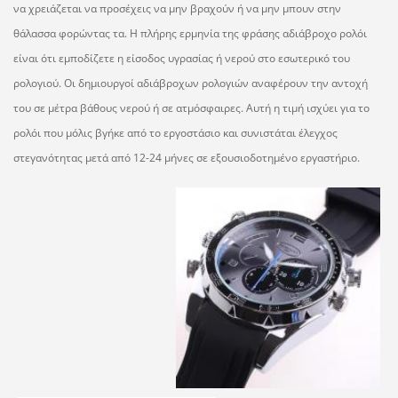
να χρειάζεται να προσέχεις να μην βραχούν ή να μην μπουν στην
θάλασσα φορώντας τα. Η πλήρης ερμηνία της φράσης αδιάβροχο ρολόι
είναι ότι εμποδίζετε η είσοδος υγρασίας ή νερού στο εσωτερικό του
ρολογιού. Οι δημιουργοί αδιάβροχων ρολογιών αναφέρουν την αντοχή
του σε μέτρα βάθους νερού ή σε ατμόσφαιρες. Αυτή η τιμή ισχύει για το
ρολόι που μόλις βγήκε από το εργοστάσιο και συνιστάται έλεγχος
στεγανότητας μετά από 12-24 μήνες σε εξουσιοδοτημένο εργαστήριο.