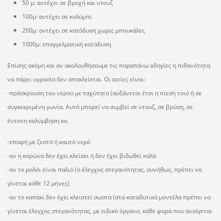
50 μ: αντέχει σε βροχή και ντουζ
100μ: αντέχει σε κολύμπι
200μ: αντέχει σε κατάδυση χωρίς μπουκάλες
1000μ: επαγγελματική κατάδυση
Επίσης ακόμη και αν ακολουθήσουμε τις παραπάνω οδηγίες η πιθανότητα
να πάρει υγρασία δεν αποκλείεται. Οι αιτίες είναι:
-πρόσκρουση του νερού με ταχύτητα (αυξάνεται έτσι η πίεσή του) ή σε
συγκεκριμένη γωνία. Αυτό μπορεί να συμβεί σε ντουζ, σε βρύση, σε
έντονη κολύμβηση κα.
-επαφή με ζεστό ή καυτό νερό
-αν η κορώνα δεν έχει κλείσει ή δεν έχει βιδωθεί καλά
-αν το ρολόι είναι παλιό (ο έλεγχος στεγανότητας, συνήθως, πρέπει να
γίνεται κάθε 12 μήνες)
-αν το καπάκι δεν έχει κλειστεί σωστά (στα καταδυτικά μοντέλα πρέπει να
γίνεται έλεγχος στεγανότητας, με ειδικό όργανο, κάθε φορά που ανοίγεται