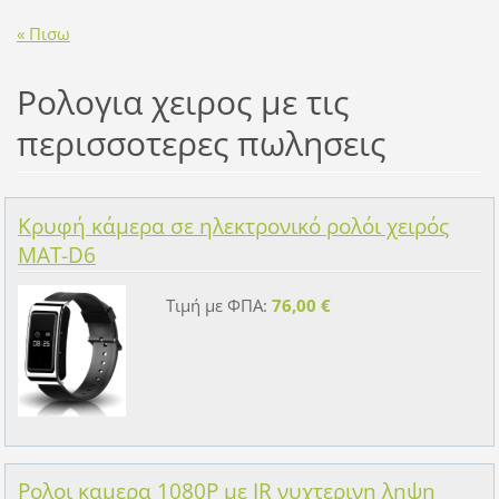
« Πισω
Ρολογια χειρος με τις
περισσοτερες πωλησεις
Κρυφή κάμερα σε ηλεκτρονικό ρολόι χειρός
MAT-D6
Τιμή με ΦΠΑ:
76,00 €
Ρολοι καμερα 1080P με IR νυχτερινη ληψη