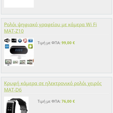
Ρολόι ψηφιακό γραφείου με κάμερα Wi Fi
MAT-Z10
Τιμή με ΦΠΑ:
99,00 €
Κρυφή κάμερα σε ηλεκτρονικό ρολόι χειρός
MAT-D6
Τιμή με ΦΠΑ:
76,00 €