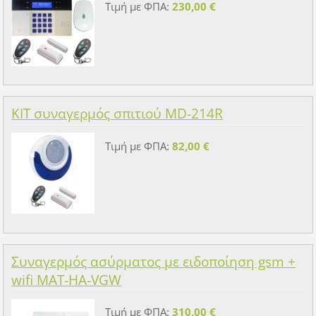
Τιμή με ΦΠΑ:
230,00 €
KIT συναγερμός σπιτιού MD-214R
Τιμή με ΦΠΑ:
82,00 €
Συναγερμός ασύρματος με ειδοποίηση gsm +
wifi MAT-HA-VGW
Τιμή με ΦΠΑ:
310,00 €