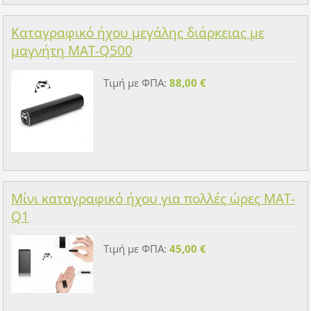
Καταγραφικό ήχου μεγάλης διάρκειας με
μαγνήτη MAT-Q500
Τιμή με ΦΠΑ:
88,00 €
Μίνι καταγραφικό ήχου για πολλές ώρες MAT-
Q1
Τιμή με ΦΠΑ:
45,00 €