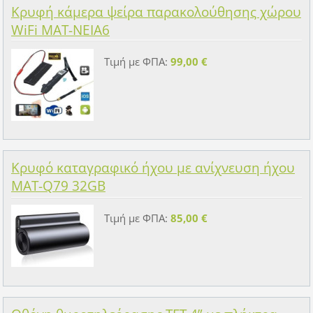
Κρυφή κάμερα ψείρα παρακολούθησης χώρου
WiFi MAT-NEIA6
Τιμή με ΦΠΑ:
99,00 €
Κρυφό καταγραφικό ήχου με ανίχνευση ήχου
MAT-Q79 32GB
Τιμή με ΦΠΑ:
85,00 €