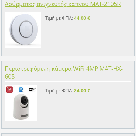
Ασύρματος ανιχνευτής καπνού MAT-2105R
Τιμή με ΦΠΑ:
44,00 €
Περιστρεφόμενη κάμερα WiFi 4MP MAT-HX-
605
Τιμή με ΦΠΑ:
84,00 €