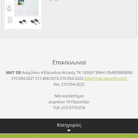
Επικοινωνια
ΜΑΤ ΟΕ
Αισχύλου 4 Ελευσίνα Αττικής ΤΚ 19200
ΓΕΜΗ: 054905609000
210.554.3227 211.800.0210 210.554.3222
info@mat
-securit
y.com
fax: 210.554.3222
Νέο κατάστημα:
Δωριέων 10 Περιστέρι
Τηλ.:210.5710.074
Κατηγορίες