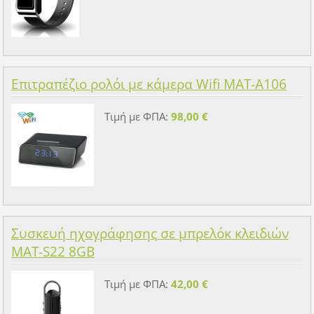
Επιτραπέζιο ρολόι με κάμερα Wifi MAT-A106
Τιμή με ΦΠΑ:
98,00 €
Συσκευή ηχογράφησης σε μπρελόκ κλειδιών
MAT-S22 8GB
Τιμή με ΦΠΑ:
42,00 €