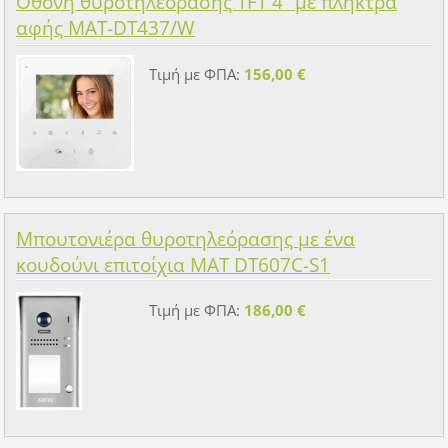
Οθόνη θυροτηλεόρασης TFT 4” με πλήκτρα
αφής MAT-DT437/W
Τιμή με ΦΠΑ:
156,00 €
Μπουτονιέρα θυροτηλεόρασης με ένα
κουδούνι επιτοίχια MAT DT607C-S1
Τιμή με ΦΠΑ:
186,00 €