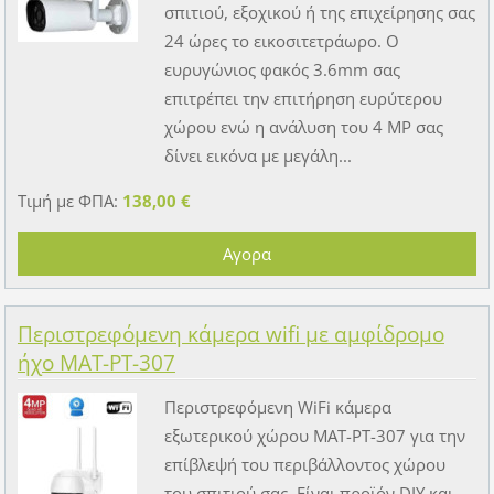
σπιτιού, εξοχικού ή της επιχείρησης σας
24 ώρες το εικοσιτετράωρο. Ο
ευρυγώνιος φακός 3.6mm σας
επιτρέπει την επιτήρηση ευρύτερου
χώρου ενώ η ανάλυση του 4 MP σας
δίνει εικόνα με μεγάλη...
Τιμή με ΦΠΑ:
138,00 €
Περιστρεφόμενη κάμερα wifi με αμφίδρομο
ήχο MAT-PT-307
Περιστρεφόμενη WiFi κάμερα
εξωτερικού χώρου MAT-PT-307 για την
επίβλεψή του περιβάλλοντος χώρου
του σπιτιού σας. Είναι προϊόν DIY και