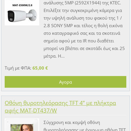
ανάλυσης 5MP (2592X1944) της KTEC.
Επιλέξτε την συγκεκριμένη κάμερα για
την υψηλή ανάλυση του φακού της 1 /
2.8 SONY 5MP και τέλος η θολή εικόνα
στο καταγραφικό σας και τα σκοτεινά
σημεία αφού με τα IR που διαθέτει
μπορεί να βλέπει σε σκοτάδι έως και 25
μέτρα. Η...
Τιμή με ΦΠΑ:
65,00 €
Οθόνη θυροτηλεόρασης TFT 4” με πλήκτρα
αφής MAT-DT437/W
Σύγχρονη και κομψή οθόνη
θυροτηλεόρασης με έγχρωμη οθόνη TFT