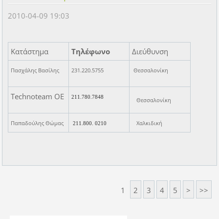
2010-04-09 19:03
Κατάστημα
Τηλέφωνο
Διεύθυνση
Πασχάλης Βασίλης
231.220.5755
Θεσσαλονίκη
Technoteam ΟΕ
211.780.7848
Θεσσαλονίκη
Παπαδούλης Θώμας
Χαλκιδική
211.800. 0210
1
2
3
4
5
>
>>