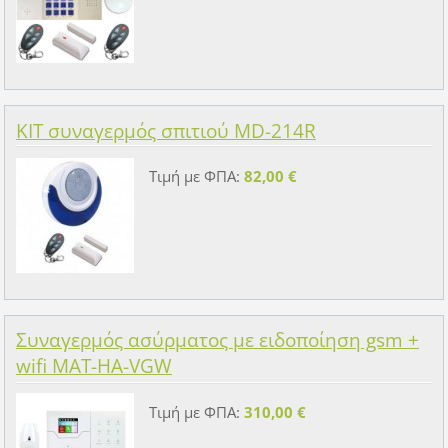
KIT συναγερμός σπιτιού MD-214R
Τιμή με ΦΠΑ:
82,00 €
Συναγερμός ασύρματος με ειδοποίηση gsm +
wifi MAT-HA-VGW
Τιμή με ΦΠΑ:
310,00 €