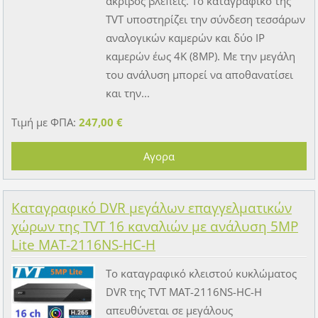
ακριβός βλέπεις. Το καταγραφικό της
TVT υποστηρίζει την σύνδεση τεσσάρων
αναλογικών καμερών και δύο IP
καμερών έως 4K (8MP). Με την μεγάλη
του ανάλυση μπορεί να αποθανατίσει
και την...
Τιμή με ΦΠΑ:
247,00 €
Καταγραφικό DVR μεγάλων επαγγελματικών
χώρων της TVT 16 καναλιών με ανάλυση 5MP
Lite MAT-2116NS-HC-H
Το καταγραφικό κλειστού κυκλώματος
DVR της TVT MAT-2116NS-HC-H
απευθύνεται σε μεγάλους