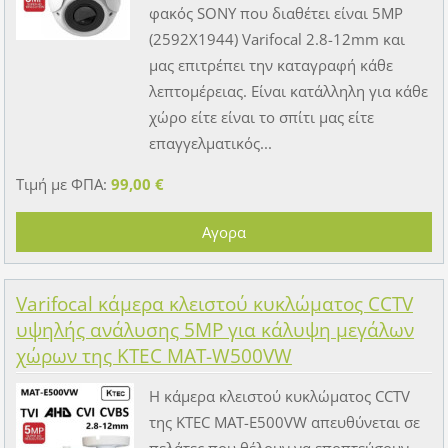
φακός SONY που διαθέτει είναι 5MP
(2592X1944) Varifocal 2.8-12mm και
μας επιτρέπει την καταγραφή κάθε
λεπτομέρειας. Είναι κατάλληλη για κάθε
χώρο είτε είναι το σπίτι μας είτε
επαγγελματικός...
Τιμή με ΦΠΑ:
99,00 €
Varifocal κάμερα κλειστού κυκλώματος CCTV
υψηλής ανάλυσης 5MP για κάλυψη μεγάλων
χώρων της KTEC MAT-W500VW
Η κάμερα κλειστού κυκλώματος CCTV
της KTEC MAT-E500VW απευθύνεται σε