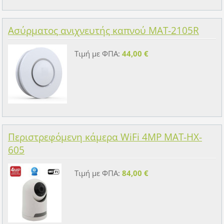
Ασύρματος ανιχνευτής καπνού MAT-2105R
Τιμή με ΦΠΑ:
44,00 €
Περιστρεφόμενη κάμερα WiFi 4MP MAT-HX-
605
Τιμή με ΦΠΑ:
84,00 €