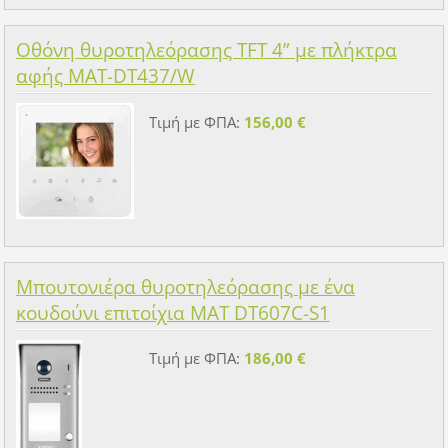
Οθόνη θυροτηλεόρασης TFT 4” με πλήκτρα
αφής MAT-DT437/W
Τιμή με ΦΠΑ:
156,00 €
Μπουτονιέρα θυροτηλεόρασης με ένα
κουδούνι επιτοίχια MAT DT607C-S1
Τιμή με ΦΠΑ:
186,00 €