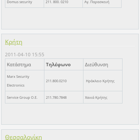
Domus security
211. 800. 0210
Αγ. Παρασκευή
Κρήτη
2011-04-10 15:55
Κατάστημα
Τηλέφωνο
Διεύθυνση
Marx Security
211.800.0210
Ηράκλειο Κρήτης
Electronics
Service Group O.E.
211.780.7848
Χανιά Κρήτης
Θεσσαλονίκη