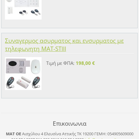
Συναγερμος ασυρματος και ενσυρματος με
τηλεφωνητη MAT-STIII
Τιμή με ΦΠΑ:
198,00 €
Επικοινωνια
ΜΑΤ ΟΕ
Αισχύλου 4 Ελευσίνα Αττικής ΤΚ 19200
ΓΕΜΗ: 054905609000