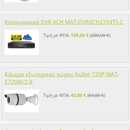
Καταγραφικό DVR 4CH MAT-DVR4CH2704TS-C
Τιμή με ΦΠΑ:
159,00 €
(
200,00 €
)
Κάμερα εξωτερικού χώρου bullet 720P MAT-
E720W/2.8
Τιμή με ΦΠΑ:
45,00 €
(
69,00 €
)