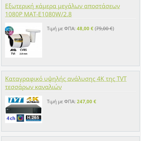
Εξωτερική κάμερα μεγάλων αποστάσεων
1080P MAT-E1080W/2.8
Τιμή με ΦΠΑ:
48,00 €
(
79,00 €
)
Καταγραφικό υψηλής ανάλυσης 4K της TVT
τεσσάρων καναλιών
Τιμή με ΦΠΑ:
247,00 €