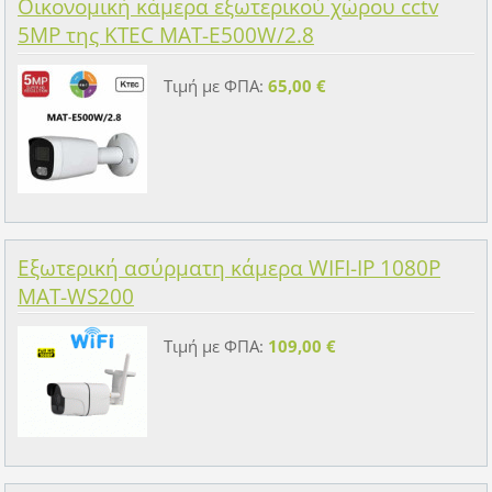
Οικονομική κάμερα εξωτερικού χώρου cctv
5MP της KTEC MAT-E500W/2.8
Τιμή με ΦΠΑ:
65,00 €
Εξωτερική ασύρματη κάμερα WIFI-IP 1080P
MAT-WS200
Τιμή με ΦΠΑ:
109,00 €