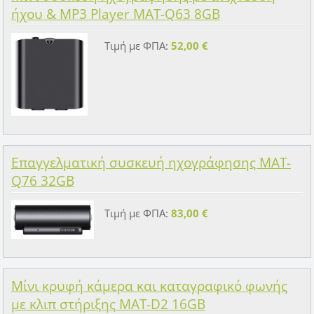
ήχου & MP3 Player MAT-Q63 8GB
Τιμή με ΦΠΑ:
52,00 €
Επαγγελματική συσκευή ηχογράφησης MAT-
Q76 32GB
Τιμή με ΦΠΑ:
83,00 €
Μίνι κρυφή κάμερα και καταγραφικό φωνής
με κλιπ στήριξης MAT-D2 16GB