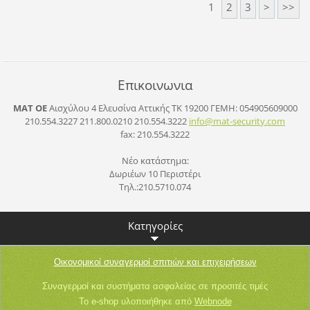
1
2
3
>
>>
Επικοινωνια
ΜΑΤ ΟΕ
Αισχύλου 4 Ελευσίνα Αττικής ΤΚ 19200
ΓΕΜΗ: 054905609000
210.554.3227 211.800.0210 210.554.3222
info@mat
-securit
y.com
fax: 210.554.3222
Νέο κατάστημα:
Δωριέων 10 Περιστέρι
Τηλ.:210.5710.074
Κατηγορίες
Οικονομικοί συναγερμοί σπιτιών και επιχειρήσεων
Συναγερμοί και συστήματα ασφαλείας σε προσιτές τιμές
Το e-shop υλοποιήθηκε από
Webnode