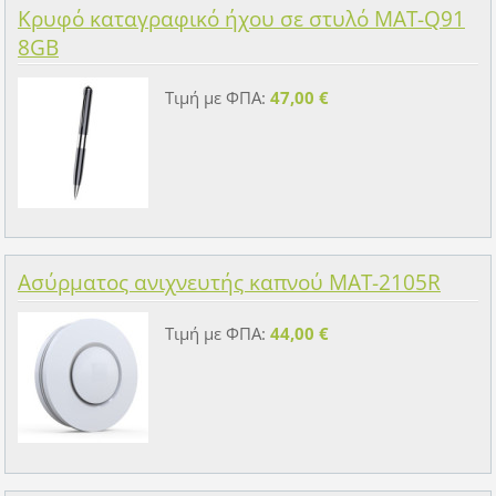
Κρυφό καταγραφικό ήχου σε στυλό MAT-Q91
8GB
Τιμή με ΦΠΑ:
47,00 €
Ασύρματος ανιχνευτής καπνού MAT-2105R
Τιμή με ΦΠΑ:
44,00 €