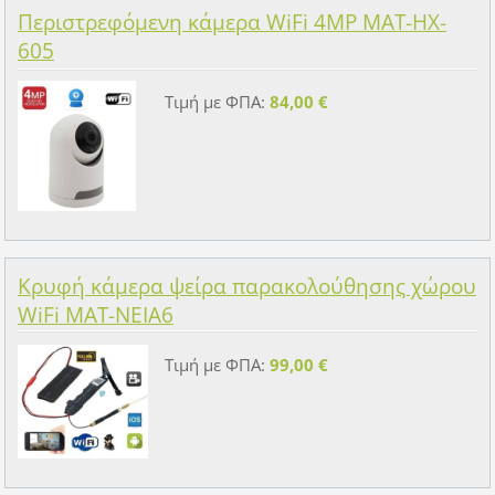
Περιστρεφόμενη κάμερα WiFi 4MP MAT-HX-
605
Τιμή με ΦΠΑ:
84,00 €
Κρυφή κάμερα ψείρα παρακολούθησης χώρου
WiFi MAT-NEIA6
Τιμή με ΦΠΑ:
99,00 €