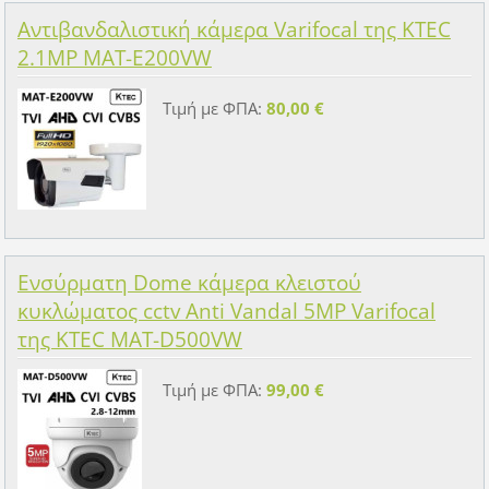
Αντιβανδαλιστική κάμερα Varifocal της KTEC
2.1MP MAT-E200VW
Τιμή με ΦΠΑ:
80,00 €
Ενσύρματη Dome κάμερα κλειστού
κυκλώματος cctv Anti Vandal 5MP Varifocal
της KTEC MAT-D500VW
Τιμή με ΦΠΑ:
99,00 €