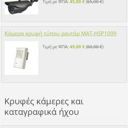
Τιμή με ΦΠΑ:
45,00 €
(
65,00 €
)
Κάμερα κρυφή τύπου ραντάρ MAT-HSP1099
Τιμή με ΦΠΑ:
49,00 €
(
60,00 €
)
Κρυφές κάμερες και
καταγραφικά ήχου