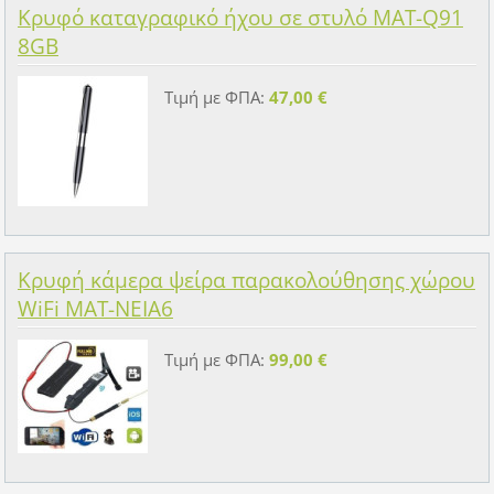
Κρυφό καταγραφικό ήχου σε στυλό MAT-Q91
8GB
Τιμή με ΦΠΑ:
47,00 €
Κρυφή κάμερα ψείρα παρακολούθησης χώρου
WiFi MAT-NEIA6
Τιμή με ΦΠΑ:
99,00 €