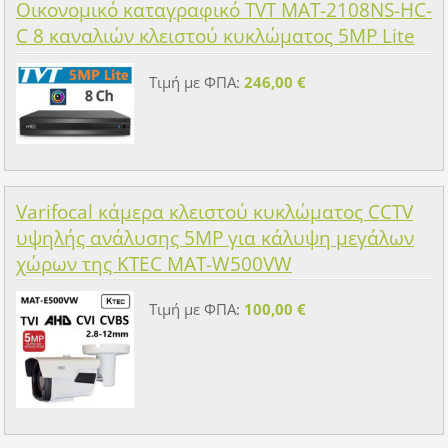
Οικονομικό καταγραφικό TVT MAT-2108NS-HC-
C 8 καναλιών κλειστού κυκλώματος 5MP Lite
Τιμή με ΦΠΑ:
246,00 €
Varifocal κάμερα κλειστού κυκλώματος CCTV
υψηλής ανάλυσης 5MP για κάλυψη μεγάλων
χώρων της KTEC MAT-W500VW
Τιμή με ΦΠΑ:
100,00 €