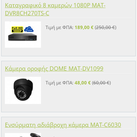
Καταγραφικό 8 καμερών 1080P MAT-
DVR8CH270TS-C
Τιμή με ΦΠΑ:
189,00 €
(
250,00 €
)
Κάμερα οροφής DOME MAT-DV1099
Τιμή με ΦΠΑ:
48,00 €
(
60,00 €
)
Ενσύρματη αδιάβροχη κάμερα MAT-C6030