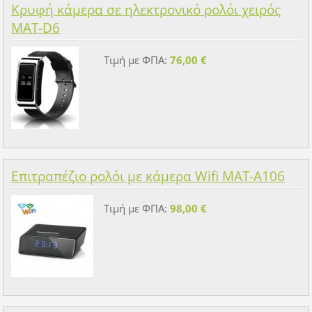
Κρυφή κάμερα σε ηλεκτρονικό ρολόι χειρός
MAT-D6
Τιμή με ΦΠΑ:
76,00 €
Επιτραπέζιο ρολόι με κάμερα Wifi MAT-A106
Τιμή με ΦΠΑ:
98,00 €