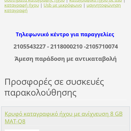
καταγραφή ήχου
|
Usb με μικρόφωνο
|
μαγνητοφώνηση
καταγραφή
Τηλεφωνικό κέντρο για παραγγελίες
2105543227 - 2118000210 -2105710074
Άμεση παράδοση με αντικαταβολή
Προσφορές σε συσκευές
παρακολούθησης
Κρυφό καταγραφικό ήχου με ανίχνευση 8 GB
MAT-Q8