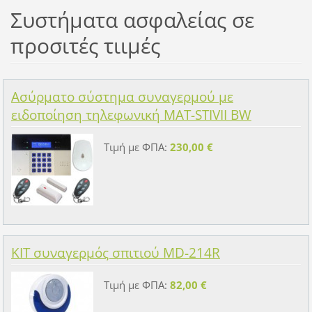
Συστήματα ασφαλείας σε
προσιτές τιιμές
Ασύρματο σύστημα συναγερμού με
ειδοποίηση τηλεφωνική MAT-STIVII BW
Τιμή με ΦΠΑ:
230,00 €
KIT συναγερμός σπιτιού MD-214R
Τιμή με ΦΠΑ:
82,00 €