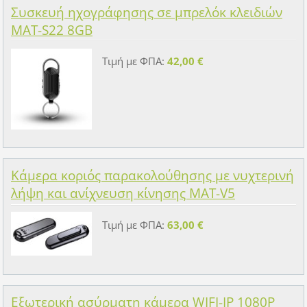
Συσκευή ηχογράφησης σε μπρελόκ κλειδιών
MAT-S22 8GB
Τιμή με ΦΠΑ:
42,00 €
Κάμερα κοριός παρακολούθησης με νυχτερινή
λήψη και ανίχνευση κίνησης MAT-V5
Τιμή με ΦΠΑ:
63,00 €
Εξωτερική ασύρματη κάμερα WIFI-IP 1080P