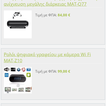
ανίχνευση μεγάλης διάρκειας MAT-Q77
Τιμή με ΦΠΑ:
84,00 €
Ρολόι ψηφιακό γραφείου με κάμερα Wi Fi
MAT-Z10
Τιμή με ΦΠΑ:
99,00 €