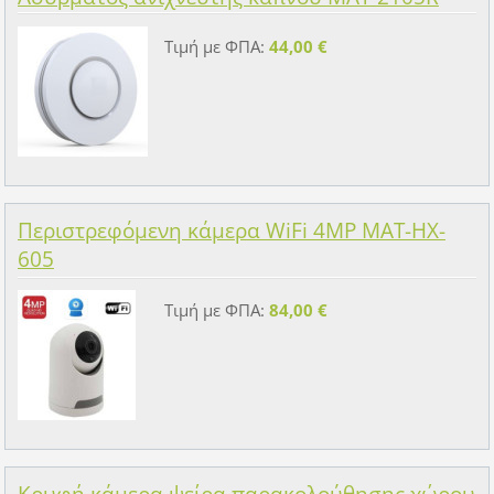
Τιμή με ΦΠΑ:
44,00 €
Περιστρεφόμενη κάμερα WiFi 4MP MAT-HX-
605
Τιμή με ΦΠΑ:
84,00 €
Κρυφή κάμερα ψείρα παρακολούθησης χώρου