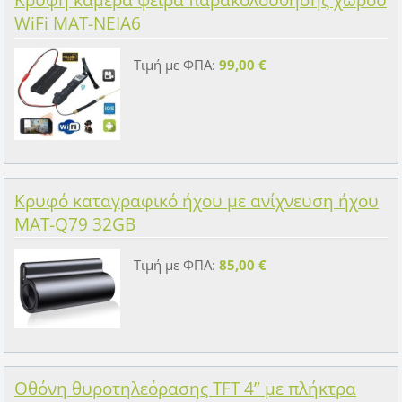
WiFi MAT-NEIA6
Τιμή με ΦΠΑ:
99,00 €
Κρυφό καταγραφικό ήχου με ανίχνευση ήχου
MAT-Q79 32GB
Τιμή με ΦΠΑ:
85,00 €
Οθόνη θυροτηλεόρασης TFT 4” με πλήκτρα