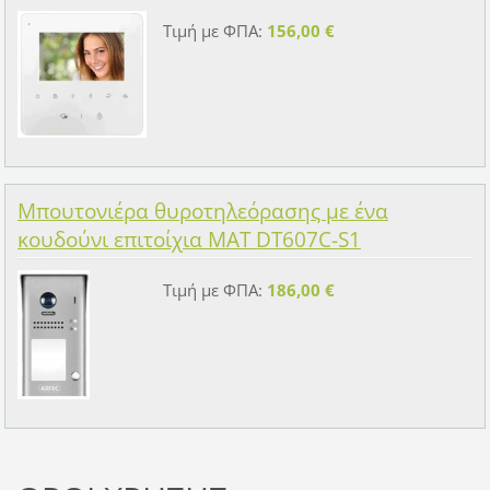
Τιμή με ΦΠΑ:
156,00 €
Μπουτονιέρα θυροτηλεόρασης με ένα
κουδούνι επιτοίχια MAT DT607C-S1
Τιμή με ΦΠΑ:
186,00 €