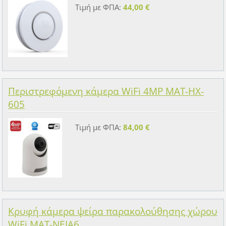
Τιμή με ΦΠΑ:
44,00 €
Περιστρεφόμενη κάμερα WiFi 4MP MAT-HX-
605
Τιμή με ΦΠΑ:
84,00 €
Κρυφή κάμερα ψείρα παρακολούθησης χώρου
WiFi MAT-NEIA6