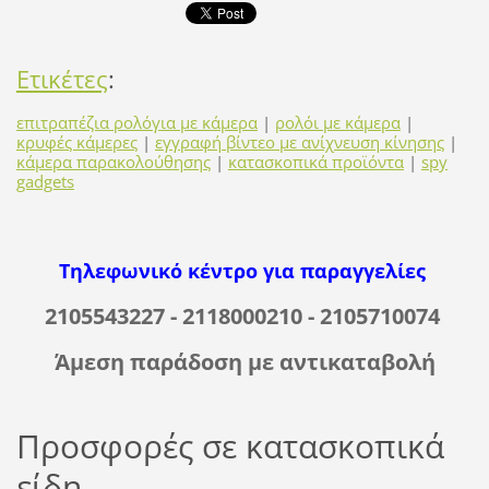
Ετικέτες
:
επιτραπέζια ρολόγια με κάμερα
|
ρολόι με κάμερα
|
κρυφές κάμερες
|
εγγραφή βίντεο με ανίχνευση κίνησης
|
κάμερα παρακολούθησης
|
κατασκοπικά προϊόντα
|
spy
gadgets
Τηλεφωνικό κέντρο για παραγγελίες
2105543227 - 2118000210 - 2105710074
Άμεση παράδοση με αντικαταβολή
Προσφορές σε κατασκοπικά
είδη