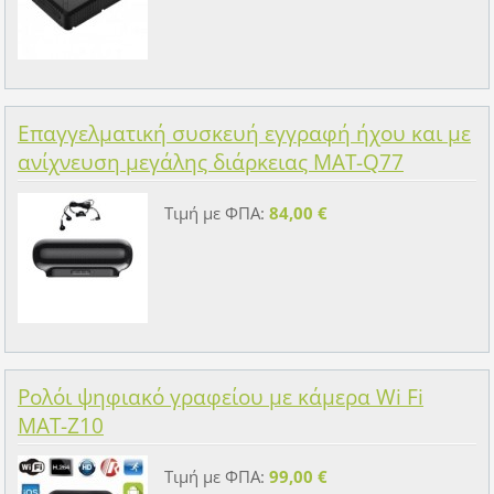
Επαγγελματική συσκευή εγγραφή ήχου και με
ανίχνευση μεγάλης διάρκειας MAT-Q77
Τιμή με ΦΠΑ:
84,00 €
Ρολόι ψηφιακό γραφείου με κάμερα Wi Fi
MAT-Z10
Τιμή με ΦΠΑ:
99,00 €