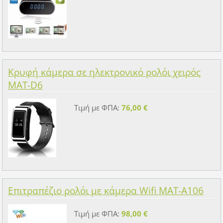
Κρυφή κάμερα σε ηλεκτρονικό ρολόι χειρός
MAT-D6
Τιμή με ΦΠΑ:
76,00 €
Επιτραπέζιο ρολόι με κάμερα Wifi MAT-A106
Τιμή με ΦΠΑ:
98,00 €