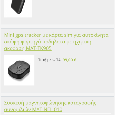
Mini gps tracker με κάρτα sim για αυτοκίνητα
σκάφη φορτηγά ποδήλατα με ηχητική
ακρόαση MAT-TK905
Τιμή με ΦΠΑ:
99,00 €
Συσκευή μαγνητοφώνησης καταγραφής
συνομιλιών MAT-NEIL010