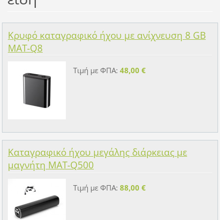
Κρυφό καταγραφικό ήχου με ανίχνευση 8 GB
MAT-Q8
Τιμή με ΦΠΑ:
48,00 €
Καταγραφικό ήχου μεγάλης διάρκειας με
μαγνήτη MAT-Q500
Τιμή με ΦΠΑ:
88,00 €