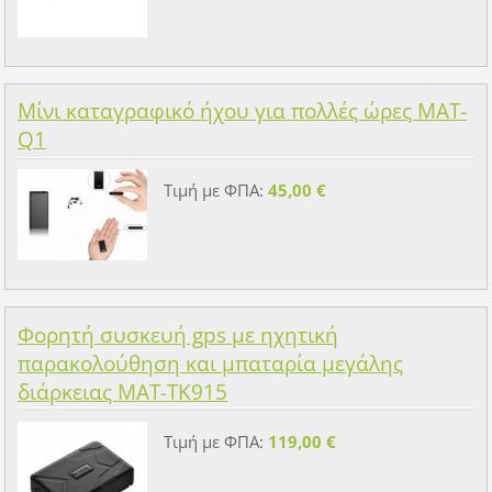
Μίνι καταγραφικό ήχου για πολλές ώρες MAT-
Q1
Τιμή με ΦΠΑ:
45,00 €
Φορητή συσκευή gps με ηχητική
παρακολούθηση και μπαταρία μεγάλης
διάρκειας MAT-TK915
Τιμή με ΦΠΑ:
119,00 €