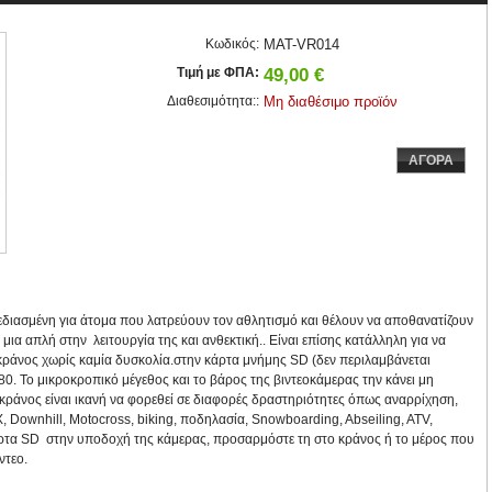
Κωδικός:
MAT-VR014
Τιμή με ΦΠΑ:
49,00 €
Διαθεσιμότητα::
Μη διαθέσιμο προϊόν
ΑΓΟΡΑ
χεδιασμένη για άτομα που λατρεύουν τον αθλητισμό και θέλουν να αποθανατίζουν
 μια απλή στην λειτουργία της και ανθεκτική.. Είναι επίσης κατάλληλη για να
κράνος χωρίς καμία δυσκολία.
στην κάρτα μνήμης SD (δεν περιλαμβάνεται
80. Το μικροκροπικό μέγεθος και το βάρος της βιντεοκάμερας την κάνει μη
 κράνος είναι ικανή να φορεθεί σε διαφορές δραστηριότητες όπως αναρρίχηση,
, Downhill, Motocross, biking, ποδηλασία, Snowboarding, Abseiling, ATV,
άρτα SD στην υποδοχή της κάμερας, προσαρμόστε τη στο κράνος ή το μέρος που
ντεο.