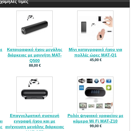
χαμηλές τιμές
με
Καταγραφικό ήχου μεγάλης
Μίνι καταγραφικό ήχου για
διάρκειας με μαγνήτη MAT-
πολλές ώρες MAT-Q1
45,00 €
Q500
88,00 €
Επαγγελματική συσκευή
Ρολόι ψηφιακό γραφείου με
αι
εγγραφή ήχου και με
κάμερα Wi Fi MAT-Z10
99,00 €
ας
ανίχνευση μεγάλης διάρκειας