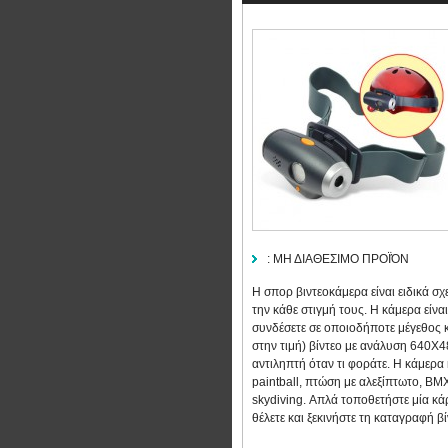
:
ΜΗ ΔΙΑΘΕΣΙΜΟ ΠΡΟΪΌΝ
Η σπορ βιντεοκάμερα είναι ειδικά σ
την κάθε στιγμή τους. Η κάμερα είναι
συνδέσετε σε οποιοδήποτε μέγεθος 
στην τιμή) βίντεο με ανάλυση 640Χ4
αντιληπτή όταν τι φοράτε. Η κάμερα
paintball, πτώση με αλεξίπτωτο, BMX
skydiving. Απλά τοποθετήστε μία κ
θέλετε και ξεκινήστε τη καταγραφή βί