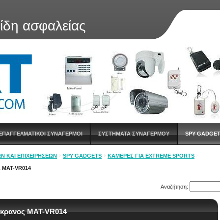
είδη ασφαλείας
ΕΠΑΓΓΕΛΜΑΤΙΚΟΙ ΣΥΝΑΓΕΡΜΟΙ
ΣΥΣΤΗΜΑΤΑ ΣΥΝΑΓΕΡΜΟΥ
SPY GADGE
Ν ΚΑΙ ΕΠΙΧΕΙΡΉΣΕΩΝ
SPY GADGETS
ΚΑΜΕΡΕΣ ΓΙΑ EXTREME SPORTS
 MAT-VR014
Αναζήτηση:
α κρανος MAT-VR014