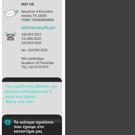
ΜΑΤ ΟΕ
Αισχύλου 4 Ελευσίνα
Αττικής ΤΚ 19200
ΓΕΜΗ: 054905609000
info@mat
-securit
y.com
210.554.3227
211.800.0210
210.554.3222
fax: 210.554.3222
Νέο κατάστημα:
Δωριέων 10 Περιστέρι
Τηλ.:210.5710.074
Την σελίδα που βλέπετε την
βρήκατε ενδιαφέρουσα ή
απλά σας άρεσε;
Κάντε ένα κλικ!
Τα νεότερα προϊόντα
που έχουμε στο
καταστήμα μας