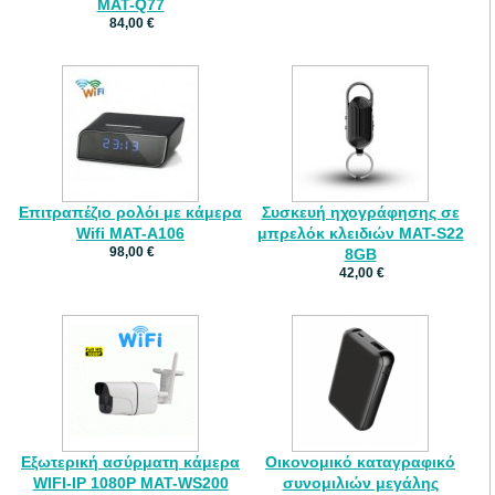
MAT-Q77
84,00 €
Επιτραπέζιο ρολόι με κάμερα
Συσκευή ηχογράφησης σε
Wifi MAT-A106
μπρελόκ κλειδιών MAT-S22
98,00 €
8GB
42,00 €
Εξωτερική ασύρματη κάμερα
Οικονομικό καταγραφικό
WIFI-IP 1080P MAT-WS200
συνομιλιών μεγάλης