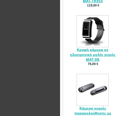
MAT-TK915
119,00 €
Κρυφή κάμερα σε
ηλεκτρονικό ρολόι χειρός
MAT-D6
76,00 €
Κάμερα κοριός
παρακολούθησης με