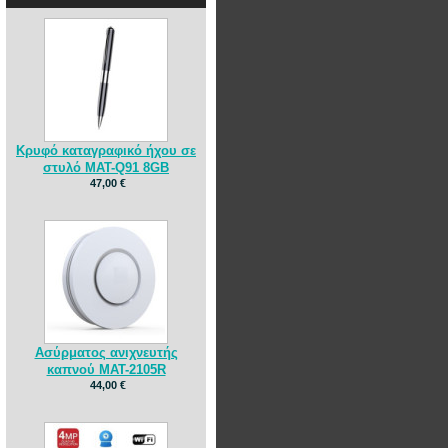
Κρυφό καταγραφικό ήχου σε
στυλό MAT-Q91 8GB
47,00 €
Ασύρματος ανιχνευτής
καπνού MAT-2105R
44,00 €