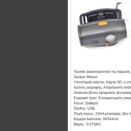
Τεχνικά χαρακτηριστικά της κάμερας
Χρώμα: Μαύρο
Υποστήριξη κάρτας: Κάρτα SD, η 
Χρόνος εγγραφής: Απεριόριστη ανάλ
Ανάλυση βίντεο (ψηφιακής βιντεοκάμ
Εγγραφή ήχου: Ενσωματωμένο μικ
Focus: Σταθερό
Έξοδος: USB
Πηγή ισχύος: 2AAA μπαταρίες (δεν 
Κάμερα διάσταση: 9X5X4cm
Βάρος : 0.075KG