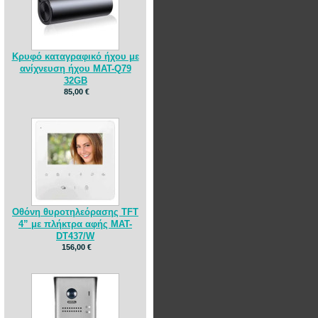
Κρυφό καταγραφικό ήχου με
ανίχνευση ήχου MAT-Q79
32GB
85,00 €
Οθόνη θυροτηλεόρασης TFT
4” με πλήκτρα αφής MAT-
DT437/W
156,00 €