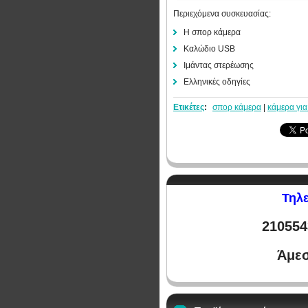
Περιεχόμενα συσκευασίας:
Η σπορ κάμερα
Καλώδιο USB
Ιμάντας στερέωσης
Ελληνικές οδηγίες
Ετικέτες
:
σπορ κάμερα
|
κάμερα για
Τηλε
210554
Άμεσ