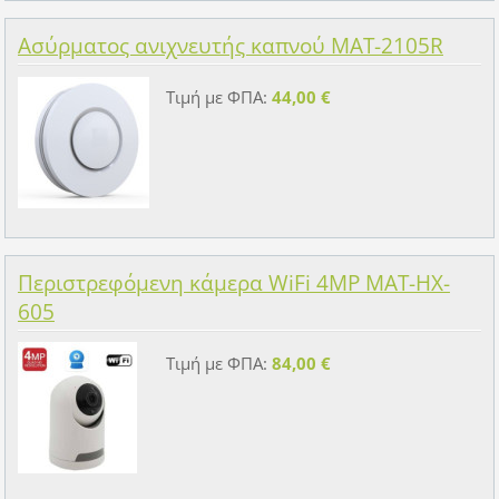
Ασύρματος ανιχνευτής καπνού MAT-2105R
Τιμή με ΦΠΑ:
44,00 €
Περιστρεφόμενη κάμερα WiFi 4MP MAT-HX-
605
Τιμή με ΦΠΑ:
84,00 €