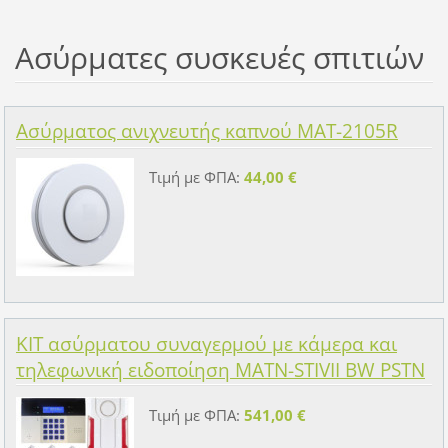
Ασύρματες συσκευές σπιτιών
Ασύρματος ανιχνευτής καπνού MAT-2105R
Τιμή με ΦΠΑ:
44,00 €
KIT ασύρματου συναγερμού με κάμερα και
τηλεφωνική ειδοποίηση MATN-STIVII BW PSTN
Τιμή με ΦΠΑ:
541,00 €