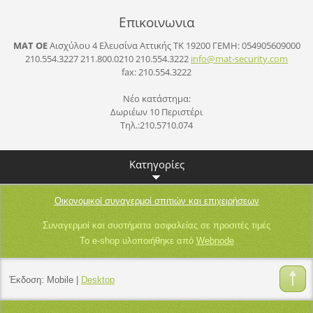
Επικοινωνια
ΜΑΤ ΟΕ
Αισχύλου 4 Ελευσίνα Αττικής ΤΚ 19200
ΓΕΜΗ: 054905609000
210.554.3227 211.800.0210 210.554.3222
info@mat
-securit
y.com
fax: 210.554.3222
Νέο κατάστημα:
Δωριέων 10 Περιστέρι
Τηλ.:210.5710.074
Κατηγορίες
Οικονομικοί συναγερμοί σπιτιών και επιχειρήσεων
Συναγερμοί και συστήματα ασφαλείας σε προσιτές τιμές
Το e-shop υλοποιήθηκε από
Webnode
Έκδοση:
Mobile
|
Desktop