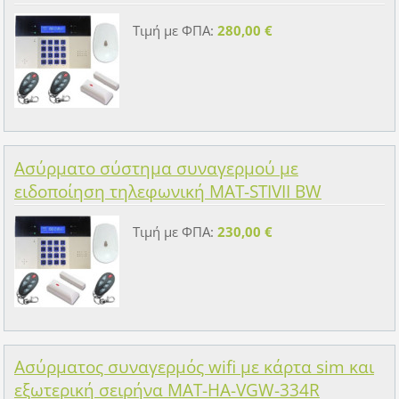
Τιμή με ΦΠΑ:
280,00 €
Ασύρματο σύστημα συναγερμού με
ειδοποίηση τηλεφωνική MAT-STIVII BW
Τιμή με ΦΠΑ:
230,00 €
Ασύρματος συναγερμός wifi με κάρτα sim και
εξωτερική σειρήνα MAT-HA-VGW-334R