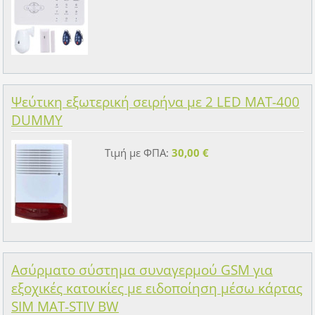
Ψεύτικη εξωτερική σειρήνα με 2 LED MAT-400
DUMMY
Τιμή με ΦΠΑ:
30,00 €
Ασύρματο σύστημα συναγερμού GSM για
εξοχικές κατοικίες με ειδοποίηση μέσω κάρτας
SIM MAT-STIV BW