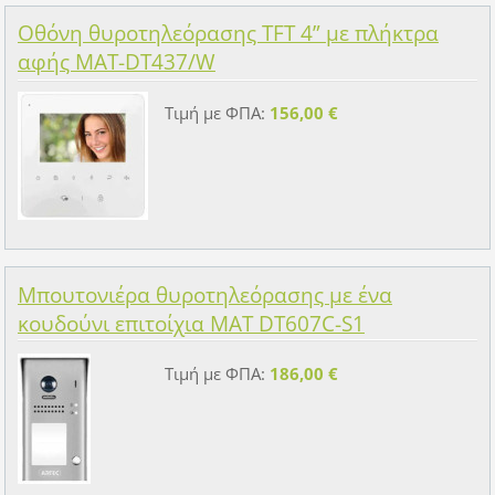
Οθόνη θυροτηλεόρασης TFT 4” με πλήκτρα
αφής MAT-DT437/W
Τιμή με ΦΠΑ:
156,00 €
Μπουτονιέρα θυροτηλεόρασης με ένα
κουδούνι επιτοίχια MAT DT607C-S1
Τιμή με ΦΠΑ:
186,00 €