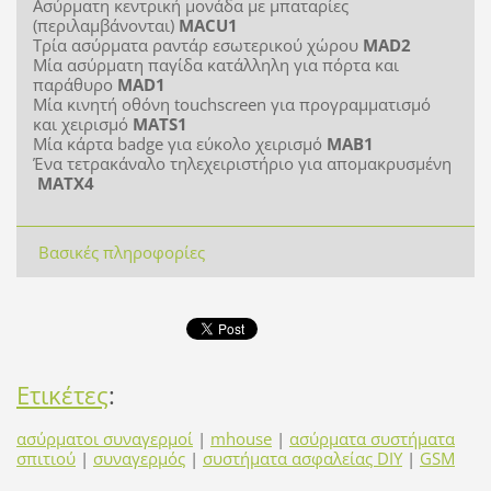
Ασύρματη κεντρική μονάδα με μπαταρίες
(περιλαμβάνονται)
MACU1
Τρία ασύρματα ραντάρ εσωτερικού χώρου
MAD2
Μία ασύρματη παγίδα κατάλληλη για πόρτα και
παράθυρο
MAD1
Μία κινητή οθόνη touchscreen για προγραμματισμό
και χειρισμό
MATS1
Μία κάρτα badge για εύκολο χειρισμό
MAB1
Ένα τετρακάναλο τηλεχειριστήριο για απομακρυσμένη
MATX4
Βασικές πληροφορίες
Ετικέτες
:
ασύρματοι συναγερμοί
|
mhouse
|
ασύρματα συστήματα
σπιτιού
|
συναγερμός
|
συστήματα ασφαλείας DIY
|
GSM