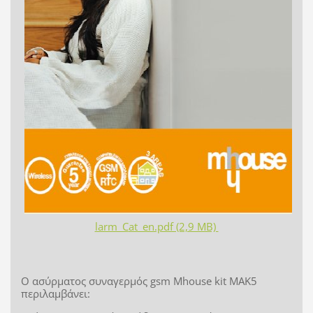
larm_C
at_en.pdf (2,9 MB)
Ο ασύρματος συναγερμός gsm Mhouse kit MAK5
περιλαμβάνει: