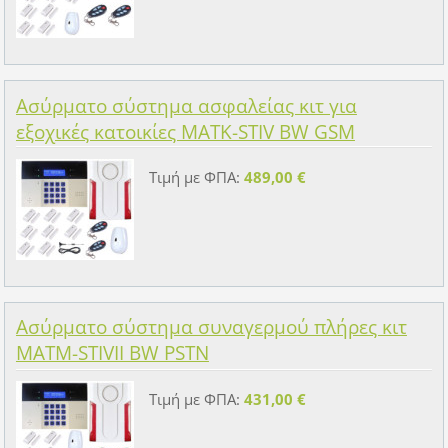
Ασύρματο σύστημα ασφαλείας κιτ για
εξοχικές κατοικίες MATK-STIV BW GSM
Τιμή με ΦΠΑ:
489,00 €
Ασύρματο σύστημα συναγερμού πλήρες κιτ
MATM-STIVII BW PSTN
Τιμή με ΦΠΑ:
431,00 €