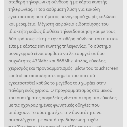
σταθερή τηλεφωνική σύνδεση ή με κάρτα κινητής
τηλεφωνίας. Η top ασύρματη λύση για εύκολη
εγκατάσταση συστήματος συναγερμού χωρίς καλώδια
και μερεμέτια. Μέγιστη ασφάλεια ειδοποίησης του
ιδιοκτήτη καθώς διαθέτει τηλεειδοποίηση και με τους
δύο τρόπους: είτε με την σταθέρη σύνδεση του σπιτιού
είτε με κάρτας sim κινητής τηλεφωνίας. Το σύστημα
συναγερμού είναι συμβατό να λειτουργεί σε δύο
συχνότητες 433Mhz και 868Mhz. Απλός, εύκολος
χειρισμός και προγραμματισμός μέσω του touchscreen
control σε οποιοδήποτε σημείο του σπιτιού
εγκατασταθεί καθώς το μεγέθος του χωράει στην
παλάμη ενός χεριού. Ο προγραμματισμός στο μενού
του συστήματος ασφαλείας γίνεται ακόμη πιο εύκολος
με τις ηχογραφημένες φωνητικές οδηγίες που
υπάρχουν. Το σύστημα έχει την δυνατότητα να
αυτοελέγχεται με σκοπό την διάγνωση τυχόν
προβλημάτων. Η κεντρική μονάδα επικοινωνεί