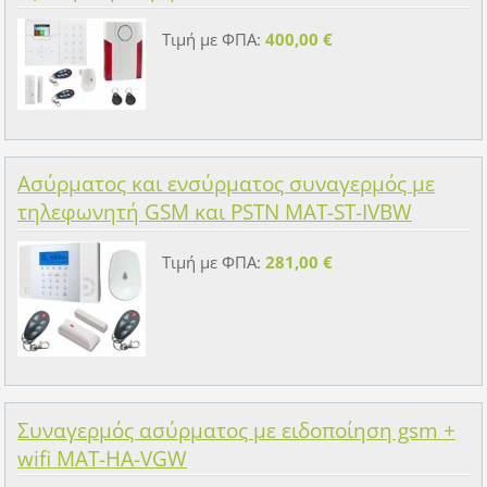
Τιμή με ΦΠΑ:
400,00 €
Ασύρματος και ενσύρματος συναγερμός με
τηλεφωνητή GSM και PSTN MAT-ST-IVBW
Τιμή με ΦΠΑ:
281,00 €
Συναγερμός ασύρματος με ειδοποίηση gsm +
wifi MAT-HA-VGW