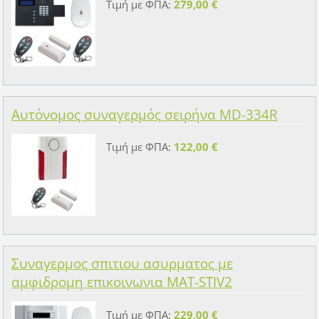
Τιμή με ΦΠΑ:
279,00 €
Αυτόνομος συναγερμός σειρήνα MD-334R
Τιμή με ΦΠΑ:
122,00 €
Συναγερμος σπιτιου ασυρματος με
αμφιδρομη επικοινωνια MAT-STIV2
Τιμή με ΦΠΑ:
229,00 €