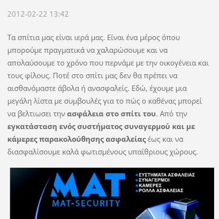
2012-02-22 13:42
Τα σπίτια μας
είναι
ιερά
μας
. Είναι έ
να μέρος όπου
μπορούμε πραγματικά να
χαλαρώσουμε και να
απολαύσουμε το χρόνο
που περνάμε με
την οικογένεια και
τους
φίλους
.
Ποτέ στο σπίτι μας δεν θα πρέπει να
αισθανόμαστε άβολα
ή
ανασφαλείς
.
Εδώ
,
έχουμε
μια
μεγάλη
λίστα με συμβουλές
για
το πώς
ο καθένας μπορεί
να
βελτιωσει την
ασφάλεια
στο σπίτι του
.
Από
την
εγκατάσταση
ενός συστήματος συναγερμού και με
κάμερες παρακολούθησης
ασφαλείας
έως και
να
διασφαλίσουμε
καλά φωτισμένους
υπαίθριους χώρους.