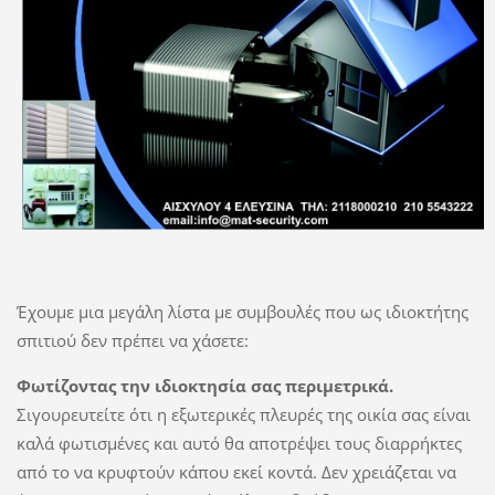
Έχουμε μια μεγάλη
λίστα με συμβουλές
που ως
ιδιοκτήτης
σπιτιού
δεν
πρέπει να χάσετε
:
Φωτίζοντας την ιδιοκτησία σας περιμετρικά.
Σιγουρευτείτε ότι η εξωτερικές πλευρές της οικία σας είναι
καλά φωτισμένες και αυτό θα αποτρέψει τους διαρρήκτες
από το να κρυφτούν κάπου εκεί κοντά. Δεν χρειάζεται να