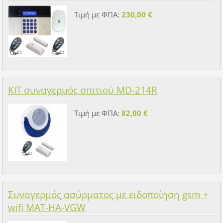
Τιμή με ΦΠΑ:
230,00 €
KIT συναγερμός σπιτιού MD-214R
Τιμή με ΦΠΑ:
82,00 €
Συναγερμός ασύρματος με ειδοποίηση gsm +
wifi MAT-HA-VGW