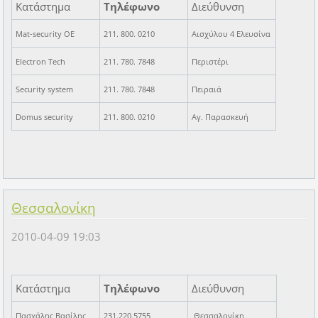
Κατάστημα
Τηλέφωνο
Διεύθυνση
Mat-security OE
211. 800. 0210
Αισχύλου 4 Ελευσίνα
Electron Tech
211. 780. 7848
Περιστέρι
Security system
211. 780. 7848
Πειραιά
Domus security
211. 800. 0210
Αγ. Παρασκευή
Θεσσαλονίκη
2010-04-09 19:03
Κατάστημα
Τηλέφωνο
Διεύθυνση
Πασχάλης Βασίλης
231.220.5755
Θεσσαλονίκη