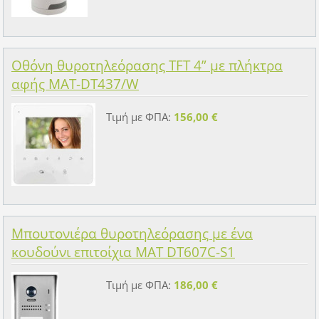
Οθόνη θυροτηλεόρασης TFT 4” με πλήκτρα
αφής MAT-DT437/W
Τιμή με ΦΠΑ:
156,00 €
Μπουτονιέρα θυροτηλεόρασης με ένα
κουδούνι επιτοίχια MAT DT607C-S1
Τιμή με ΦΠΑ:
186,00 €