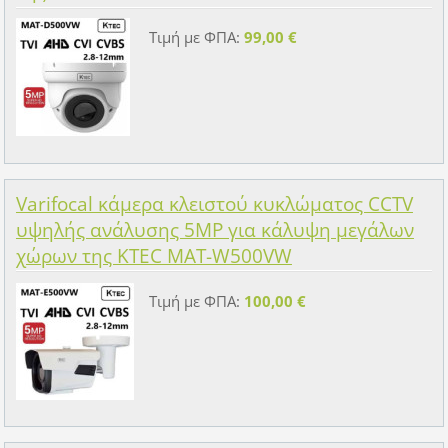
Τιμή με ΦΠΑ:
99,00 €
Varifocal κάμερα κλειστού κυκλώματος CCTV
υψηλής ανάλυσης 5MP για κάλυψη μεγάλων
χώρων της KTEC MAT-W500VW
Τιμή με ΦΠΑ:
100,00 €