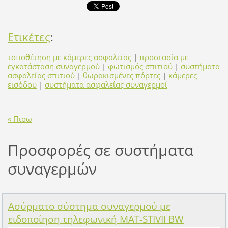
Ετικέτες
:
τοποθέτηση με κάμερες ασφαλείας
|
προστασία με
εγκατάσταση συναγερμού
|
φωτισμός σπιτιού
|
συστήματα
ασφαλείας σπιτιού
|
θωρακισμένες πόρτες
|
κάμερες
εισόδου
|
συστήματα ασφαλείας συναγερμοί
« Πισω
Προσφορές σε συστήματα
συναγερμών
Ασύρματο σύστημα συναγερμού με
ειδοποίηση τηλεφωνική MAT-STIVII BW