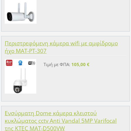
Περιστρεφόμενη κάμερα wifi με αμφίδρομο
ήχο MAT-PT-307
Τιμή με ΦΠΑ:
105,00 €
Ενσύρματη Dome κάμερα κλειστού
κυκλώματος cctv Anti Vandal 5MP Varifocal
της KTEC MAT-D500VW