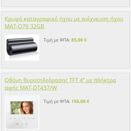
Κρυφό καταγραφικό ήχου με ανίχνευση ήχου
MAT-Q79 32GB
Τιμή με ΦΠΑ:
85,00 €
Οθόνη θυροτηλεόρασης TFT 4” με πλήκτρα
αφής MAT-DT437/W
Τιμή με ΦΠΑ:
156,00 €