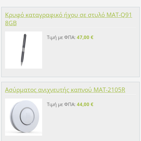
Κρυφό καταγραφικό ήχου σε στυλό MAT-Q91
8GB
Τιμή με ΦΠΑ:
47,00 €
Ασύρματος ανιχνευτής καπνού MAT-2105R
Τιμή με ΦΠΑ:
44,00 €