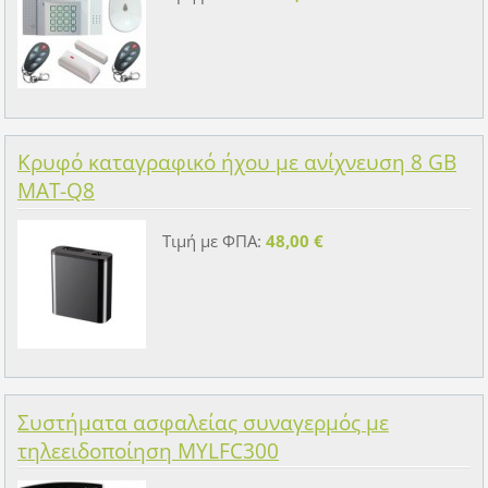
Κρυφό καταγραφικό ήχου με ανίχνευση 8 GB
MAT-Q8
Τιμή με ΦΠΑ:
48,00 €
Συστήματα ασφαλείας συναγερμός με
τηλεειδοποίηση ΜYLFC300