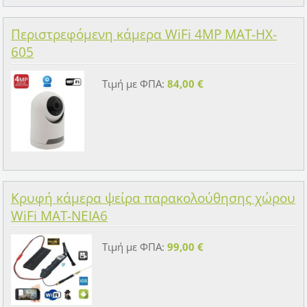
Περιστρεφόμενη κάμερα WiFi 4MP MAT-HX-
605
Τιμή με ΦΠΑ:
84,00 €
Κρυφή κάμερα ψείρα παρακολούθησης χώρου
WiFi MAT-NEIA6
Τιμή με ΦΠΑ:
99,00 €