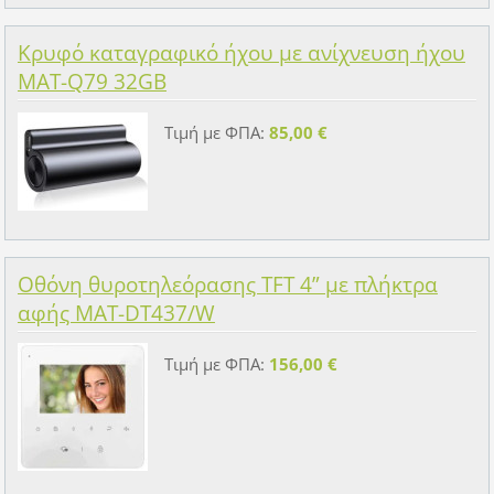
Κρυφό καταγραφικό ήχου με ανίχνευση ήχου
MAT-Q79 32GB
Τιμή με ΦΠΑ:
85,00 €
Οθόνη θυροτηλεόρασης TFT 4” με πλήκτρα
αφής MAT-DT437/W
Τιμή με ΦΠΑ:
156,00 €