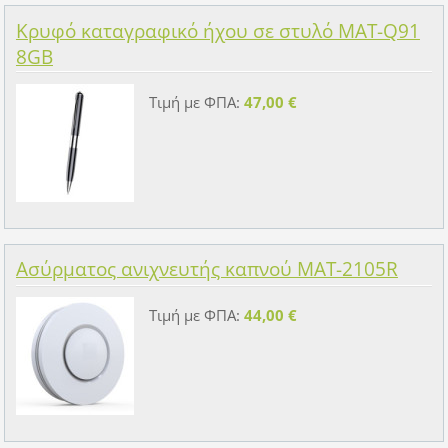
Κρυφό καταγραφικό ήχου σε στυλό MAT-Q91
8GB
Τιμή με ΦΠΑ:
47,00 €
Ασύρματος ανιχνευτής καπνού MAT-2105R
Τιμή με ΦΠΑ:
44,00 €