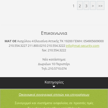
1
2
3
>
>>
Επικοινωνια
ΜΑΤ ΟΕ
Αισχύλου 4 Ελευσίνα Αττικής ΤΚ 19200
ΓΕΜΗ: 054905609000
210.554.3227 211.800.0210 210.554.3222
info@mat
-securit
y.com
fax: 210.554.3222
Νέο κατάστημα:
Δωριέων 10 Περιστέρι
Τηλ.:210.5710.074
Κατηγορίες
Οικονομικοί συναγερμοί σπιτιών και επιχειρήσεων
Συναγερμοί και συστήματα ασφαλείας σε προσιτές τιμές