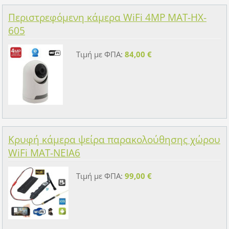
Περιστρεφόμενη κάμερα WiFi 4MP MAT-HX-
605
Τιμή με ΦΠΑ:
84,00 €
Κρυφή κάμερα ψείρα παρακολούθησης χώρου
WiFi MAT-NEIA6
Τιμή με ΦΠΑ:
99,00 €